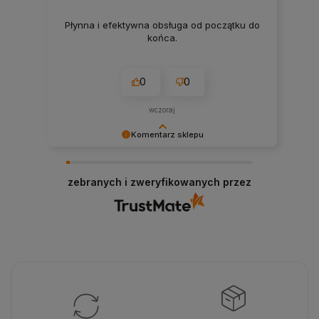
Płynna i efektywna obsługa od początku do
końca.
0
0
wczoraj
Komentarz sklepu
Dziękujemy za wysoką ocenę! Cieszymy się, że
nasze produkty spełniły Twoje oczekiwania ⚡️
zebranych i zweryfikowanych przez