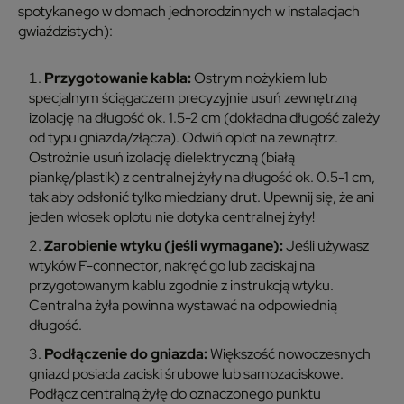
spotykanego w domach jednorodzinnych w instalacjach
gwiaździstych):
Przygotowanie kabla:
Ostrym nożykiem lub
specjalnym ściągaczem precyzyjnie usuń zewnętrzną
izolację na długość ok. 1.5-2 cm (dokładna długość zależy
od typu gniazda/złącza). Odwiń oplot na zewnątrz.
Ostrożnie usuń izolację dielektryczną (białą
piankę/plastik) z centralnej żyły na długość ok. 0.5-1 cm,
tak aby odsłonić tylko miedziany drut. Upewnij się, że ani
jeden włosek oplotu nie dotyka centralnej żyły!
Zarobienie wtyku (jeśli wymagane):
Jeśli używasz
wtyków F-connector, nakręć go lub zaciskaj na
przygotowanym kablu zgodnie z instrukcją wtyku.
Centralna żyła powinna wystawać na odpowiednią
długość.
Podłączenie do gniazda:
Większość nowoczesnych
gniazd posiada zaciski śrubowe lub samozaciskowe.
Podłącz centralną żyłę do oznaczonego punktu