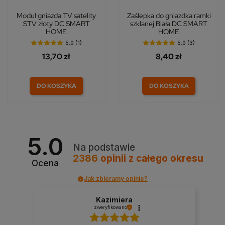
Moduł gniazda TV satelity
Zaślepka do gniazdka ramki
STV złoty DC SMART
szklanej Biała DC SMART
HOME
HOME
5.0 (1)
5.0 (3)
13,70 zł
8,40 zł
DO KOSZYKA
DO KOSZYKA
5.0
Na podstawie
2386
opinii
z całego okresu
Ocena
Jak zbieramy opinie?
Kazimiera
zweryfikowano