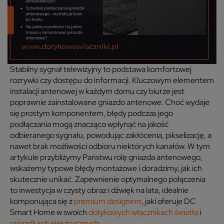
Stabilny sygnał telewizyjny to podstawa komfortowej
rozrywki czy dostępu do informacji. Kluczowym elementem
instalacji antenowej w każdym domu czy biurze jest
poprawnie zainstalowane gniazdo antenowe. Choć wydaje
się prostym komponentem, błędy podczas jego
podłączania mogą znacząco wpłynąć na jakość
odbieranego sygnału, powodując zakłócenia, pikselizację, a
nawet brak możliwości odbioru niektórych kanałów. W tym
artykule przybliżymy Państwu rolę gniazda antenowego,
wskażemy typowe błędy montażowe i doradzimy, jak ich
skutecznie unikać. Zapewnienie optymalnego połączenia
to inwestycja w czysty obraz i dźwięk na lata, idealnie
komponująca się z
premium designem
, jaki oferuje DC
Smart Home w swoich
dotykowych włącznikach światła
i
gniazdkach elektrycznych
.