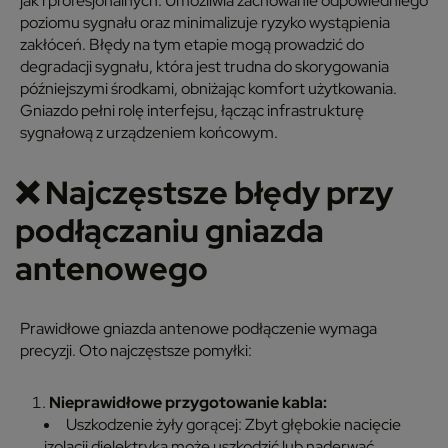
jak i profesjonalnych. Umożliwia zachowanie odpowiedniego
poziomu sygnału oraz minimalizuje ryzyko wystąpienia
zakłóceń. Błędy na tym etapie mogą prowadzić do
degradacji sygnału, która jest trudna do skorygowania
późniejszymi środkami, obniżając komfort użytkowania.
Gniazdo pełni rolę interfejsu, łącząc infrastrukturę
sygnałową z urządzeniem końcowym.
❌
Najczęstsze błędy przy
podłączaniu gniazda
antenowego
Prawidłowe gniazda antenowe podłączenie wymaga
precyzji. Oto najczęstsze pomyłki:
Nieprawidłowe przygotowanie kabla:
Uszkodzenie żyły gorącej:
Zbyt głębokie nacięcie
izolacji dielektryka może uszkodzić lub naderwać