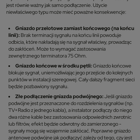
jest równie ważny jak samo podłączenie. Użycie
niewłaściwego typu może mieć poważne konsekwencje:
Gniazdo przelotowe zamiast końcowego (na końcu
linii):
Brak terminacji sygnału na końcu linii powoduje
odbicia, które nakładają się na sygnał właściwy, prowadząc
do zakłóceń. Może to wymagać zastosowania
zewnętrznego terminatora 75 Ohm.
Gniazdo końcowe w środku pętli:
Gniazdo końcowe
blokuje sygnał, uniemożliwiając jego przejście do kolejnych
punktów w instalacji szeregowej. Cały dalszy fragment sieci
będzie pozbawiony sygnału.
Złe podłączenie gniazda podwójnego:
Jeśli gniazdo
podwójne jest przeznaczone do rozdzielenia sygnałów (np.
TV+Radio z jednego kabla), a instalator podłączy do niego
dwa
różne
kable bez zastosowania odpowiednich zwrotnic
lub filtrów, efekt będzie odwrotny do zamierzonego -
sygnały mogą się wzajemnie zakłócać. Poprawne gniazdo
antenowe podwójne jak podłączyć zależy od tego, czy jest