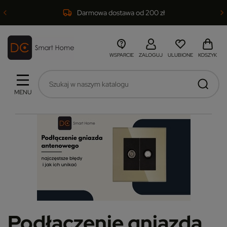
Darmowa dostawa od 200 zł
WSPARCIE
ZALOGUJ
ULUBIONE
KOSZYK
MENU
Podłączenie gniazda