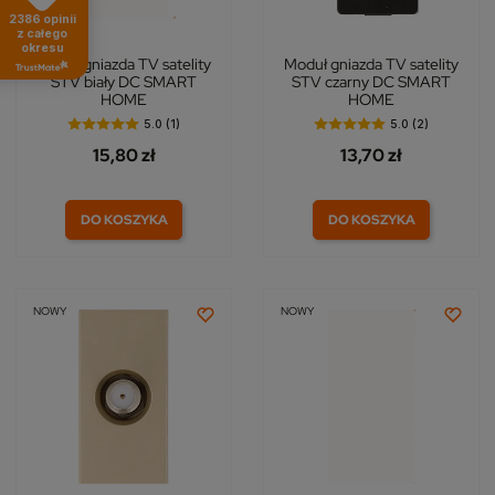
2386
opinii
z całego
okresu
Moduł gniazda TV satelity
Moduł gniazda TV satelity
STV biały DC SMART
STV czarny DC SMART
HOME
HOME
5.0 (1)
5.0 (2)
15,80 zł
13,70 zł
DO KOSZYKA
DO KOSZYKA
NOWY
NOWY