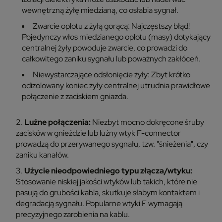
wewnętrzną żyłę miedzianą, co osłabia sygnał.
Zwarcie oplotu z żyłą gorącą:
Najczęstszy błąd!
Pojedynczy włos miedzianego oplotu (masy) dotykający
centralnej żyły powoduje zwarcie, co prowadzi do
całkowitego zaniku sygnału lub poważnych zakłóceń.
Niewystarczające odsłonięcie żyły:
Zbyt krótko
odizolowany koniec żyły centralnej utrudnia prawidłowe
połączenie z zaciskiem gniazda.
Luźne połączenia:
Niezbyt mocno dokręcone śruby
zacisków w gnieździe lub luźny wtyk F-connector
prowadzą do przerywanego sygnału, tzw. "śnieżenia", czy
zaniku kanałów.
Użycie nieodpowiedniego typu złącza/wtyku:
Stosowanie niskiej jakości wtyków lub takich, które nie
pasują do grubości kabla, skutkuje słabym kontaktem i
degradacją sygnału. Popularne wtyki F wymagają
precyzyjnego zarobienia na kablu.