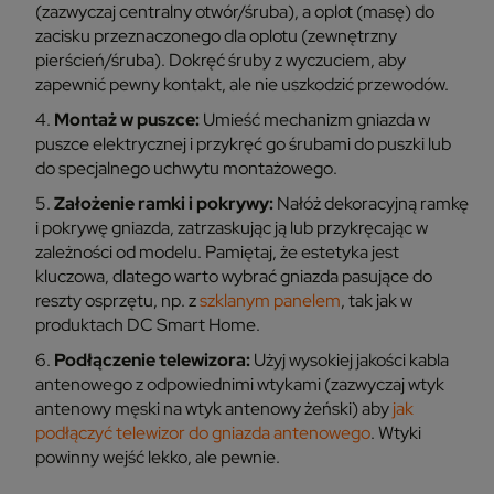
(zazwyczaj centralny otwór/śruba), a oplot (masę) do
zacisku przeznaczonego dla oplotu (zewnętrzny
pierścień/śruba). Dokręć śruby z wyczuciem, aby
zapewnić pewny kontakt, ale nie uszkodzić przewodów.
Montaż w puszce:
Umieść mechanizm gniazda w
puszce elektrycznej i przykręć go śrubami do puszki lub
do specjalnego uchwytu montażowego.
Założenie ramki i pokrywy:
Nałóż dekoracyjną ramkę
i pokrywę gniazda, zatrzaskując ją lub przykręcając w
zależności od modelu. Pamiętaj, że estetyka jest
kluczowa, dlatego warto wybrać gniazda pasujące do
reszty osprzętu, np. z
szklanym panelem
, tak jak w
produktach DC Smart Home.
Podłączenie telewizora:
Użyj wysokiej jakości kabla
antenowego z odpowiednimi wtykami (zazwyczaj wtyk
antenowy męski na wtyk antenowy żeński) aby
jak
podłączyć telewizor do gniazda antenowego
. Wtyki
powinny wejść lekko, ale pewnie.