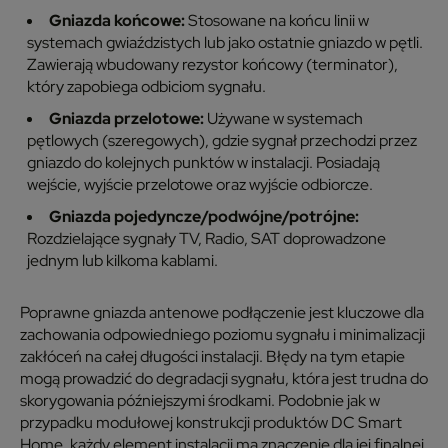
Gniazda końcowe:
Stosowane na końcu linii w
systemach gwiaździstych lub jako ostatnie gniazdo w pętli.
Zawierają wbudowany rezystor końcowy (terminator),
który zapobiega odbiciom sygnału.
Gniazda przelotowe:
Używane w systemach
pętlowych (szeregowych), gdzie sygnał przechodzi przez
gniazdo do kolejnych punktów w instalacji. Posiadają
wejście, wyjście przelotowe oraz wyjście odbiorcze.
Gniazda pojedyncze/podwójne/potrójne:
Rozdzielające sygnały TV, Radio, SAT doprowadzone
jednym lub kilkoma kablami.
Poprawne gniazda antenowe podłączenie jest kluczowe dla
zachowania odpowiedniego poziomu sygnału i minimalizacji
zakłóceń na całej długości instalacji. Błędy na tym etapie
mogą prowadzić do degradacji sygnału, która jest trudna do
skorygowania późniejszymi środkami. Podobnie jak w
przypadku modułowej konstrukcji produktów DC Smart
Home, każdy element instalacji ma znaczenie dla jej finalnej