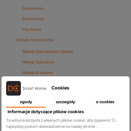
Dzwonkowe
Ściemniacze
Impulsowe
Wkłady mechaniczne
Wkłady Standardowe Światła
Wkłady Schodowe
Wkłady Krzyżowe
Wkłady Rolet
Cookies
Wkłady Dzwonkowe
zgody
szczegóły
o cookies
Wkłady Ściemniacze
Informacje dotyczące plików cookies
Wkłady Impulsowe
Ta witryna korzysta z własnych plików cookie, aby zapewnić Ci
Wkłady Dużej Mocy 45A
najwyższy poziom doświadczenia na naszej stronie .