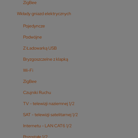
ZigBee
Wkłady gniazd elektrycznych
Pojedyncze
Podwójne
Z Ładowarką USB
Bryzgoszczelne z klapką
Wi-Fi
ZigBee
Czujniki Ruchu
TV - telewizji naziemnej 1/2
SAT - telewizji satelitarnej 1/2
Internetu - LAN CAT6 1/2
Pozostałe 1/2