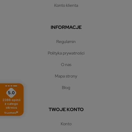
konto klienta
INFORMACJE
regulamin
polityka prywatności
o nas
mapa strony
blog
5.0
2386
opinii
z całego
okresu
TWOJE KONTO
konto