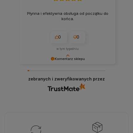
Płynna i efektywna obsługa od początku do
końca.
0
0
w tym tygodniu
Komentarz sklepu
Dziękujemy za wysoką ocenę! Cieszymy się, że
nasze produkty spełniły Twoje oczekiwania ⚡️
zebranych i zweryfikowanych przez