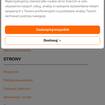
Wykorzystujemy również pliki cookie stron trzecich w celu
PROMOCJE
ulepszenia naszych usług, analizy a nastepnie wyświetlania reklam
związanych z Twoimi preferencjami na podstawie analizy Twoich
Oświetlenie Schodowe
zachowań podczas nawigacji.
Termostaty
TWOJE KONTO
Zaakceptuj wszystkie
Dostosuj
Zaloguj się
Stwórz nowe konto
STRONY
Regulamin
Polityka prywatności
Dostawa i płatności
Reklamacje i zwroty