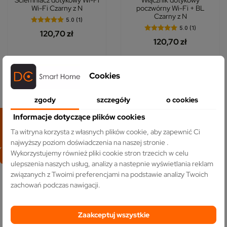
Ściemniacz dotykowy Wi-Fi
Włącznik dotykowy
Wi-Fi Czarny z N
poczwórny Wi-Fi + BL
Czarny z N
5.0 (1)
5.0 (1)
120,70 zł
120,70 zł
DO KOSZYKA
DO KOSZYKA
Cookies
zgody
szczegóły
o cookies
Pokazano 1-12 z 44 pozycji
FILTRUJ
Informacje dotyczące plików cookies
Ta witryna korzysta z własnych plików cookie, aby zapewnić Ci

1
2
3
4
Następny
najwyższy poziom doświadczenia na naszej stronie .
Wykorzystujemy również pliki cookie stron trzecich w celu
Włączniki dotykowe sterowane przez WiFi to idealne
ulepszenia naszych usług, analizy a nastepnie wyświetlania reklam
rozwiązanie dla nowoczesnych domów, które łączą
związanych z Twoimi preferencjami na podstawie analizy Twoich
funkcjonalność z estetyką. Dzięki technologii WiFi
zachowań podczas nawigacji.
umożliwiają wygodne sterowanie oświetleniem za pomocą
smartfona lub asystenta głosowego, co czyni je niezwykle
Zaakceptuj wszystkie
praktycznym wyborem. Dotykowy włącznik światła WiFi