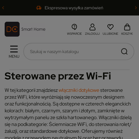
Ekspresowa wysyłka zamówień
WSPARCIE
ZALOGUJ
ULUBIONE
KOSZYK
MENU
Sterowane przez Wi-Fi
W tej kategorii znajdziesz
włączniki dotykowe
sterowane
przez WiFi, które wyróżniają się nowoczesnym designem
oraz funkcjonalnością. Są dostępne w czterech eleganckich
kolorach: białym, czarnym, szarym i złotym, zamknięte w
wytrzymałym panelu ze szkła hartowanego. Włączniki dzielą
się na podkategorie: Ściemniacze WiFi, do sterowania rolet/
żaluzji, oraz standardowe dotykowe. Oferujemy również
modele z przewodem neutralnym N oraz bez przewodu