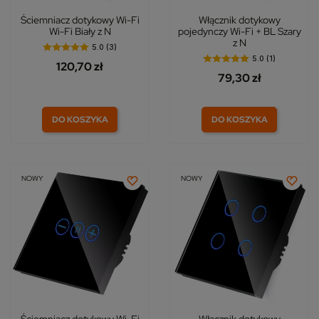
Ściemniacz dotykowy Wi-Fi
Włącznik dotykowy
Wi-Fi Biały z N
pojedynczy Wi-Fi + BL Szary
z N
5.0 (3)
5.0 (1)
120,70 zł
79,30 zł
DO KOSZYKA
DO KOSZYKA
NOWY
NOWY