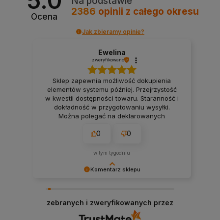
5.0
Na podstawie
2386
opinii
z całego okresu
Ocena
Jak zbieramy opinie?
Ewelina
zweryfikowano
Sklep zapewnia możliwość dokupienia
elementów systemu później. Przejrzystość
w kwestii dostępności towaru. Staranność i
dokładność w przygotowaniu wysyłki.
Można polegać na deklarowanych
terminach wysyłki. Firma, na której można
0
0
polegać przy realizacji projektu smart
home. 👍️
w tym tygodniu
Komentarz sklepu
Bardzo dziękujemy! Opinie takie jak Twoja są dla
nas nieocenione.
zebranych i zweryfikowanych przez