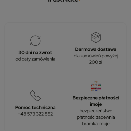
Darmowa dostawa
30 dni na zwrot
dla zamówień powyżej
od daty zamówienia
200 zł
Bezpieczne płatności
imoje
Pomoc techniczna
bezpieczeństwo
+48 573 322 852
płatności zapewnia
bramka imoje