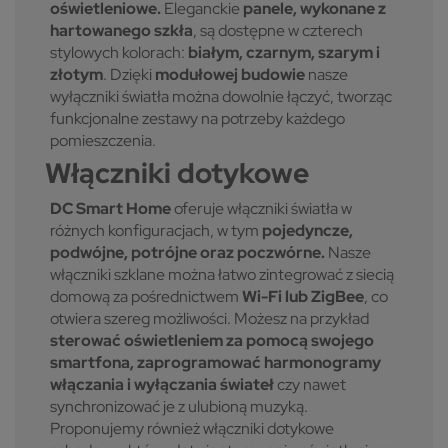
oświetleniowe.
Eleganckie
panele, wykonane z
hartowanego szkła
, są dostępne w czterech
stylowych kolorach:
białym, czarnym, szarym i
złotym
. Dzięki
modułowej budowie
nasze
wyłączniki światła można dowolnie łączyć, tworząc
funkcjonalne zestawy na potrzeby każdego
pomieszczenia.
Włączniki dotykowe
DC Smart Home
oferuje włączniki światła w
różnych konfiguracjach, w tym
pojedyncze,
podwójne, potrójne oraz poczwórne.
Nasze
włączniki szklane można łatwo zintegrować z siecią
domową za pośrednictwem
Wi-Fi lub ZigBee
, co
otwiera szereg możliwości. Możesz na przykład
sterować oświetleniem za pomocą swojego
smartfona, zaprogramować harmonogramy
włączania i wyłączania świateł
czy nawet
synchronizować je z ulubioną muzyką.
Proponujemy również włączniki dotykowe