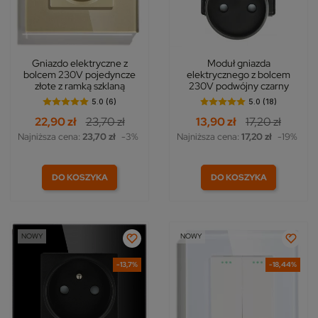
Gniazdo elektryczne z
Moduł gniazda
bolcem 230V pojedyncze
elektrycznego z bolcem
złote z ramką szklaną
230V podwójny czarny
5.0 (6)
5.0 (18)
22,90 zł
23,70 zł
13,90 zł
17,20 zł
Najniższa cena:
23,70 zł
-3%
Najniższa cena:
17,20 zł
-19%
DO KOSZYKA
DO KOSZYKA
NOWY
NOWY
-13,7%
-18,44%