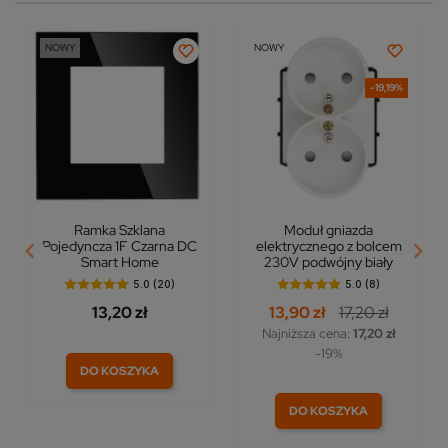
NOWY
NOWY
-19,19%
Ramka Szklana
Moduł gniazda
Pojedyncza 1F Czarna DC
elektrycznego z bolcem
Smart Home
230V podwójny biały
5.0 (20)
5.0 (8)
13,20 zł
13,90 zł
17,20 zł
Najniższa cena:
17,20 zł
-19%
DO KOSZYKA
DO KOSZYKA