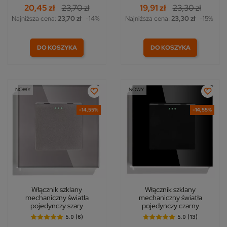
20,45 zł
23,70 zł
19,91 zł
23,30 zł
Najniższa cena:
23,70 zł
-14%
Najniższa cena:
23,30 zł
-15%
DO KOSZYKA
DO KOSZYKA
NOWY
NOWY
-14,55%
-14,55%
Włącznik szklany
Włącznik szklany
mechaniczny światła
mechaniczny światła
pojedynczy szary
pojedynczy czarny
5.0 (6)
5.0 (13)