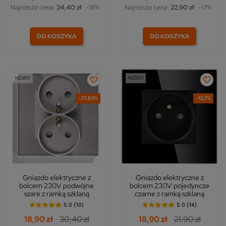
Najniższa cena:
24,40 zł
-18%
Najniższa cena:
22,90 zł
-17%
DO KOSZYKA
DO KOSZYKA
NOWY
NOWY
-37,83%
-13,7%
Gniazdo elektryczne z
Gniazdo elektryczne z
bolcem 230V podwójne
bolcem 230V pojedyncze
szare z ramką szklaną
czarne z ramką szklaną
5.0 (10)
5.0 (14)
18,90 zł
30,40 zł
18,90 zł
21,90 zł