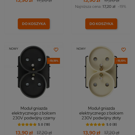
13,90 zł
17,20 zł
13,90 zł
17,20 zł
Najniższa cena:
17,20 zł
-19%
DO KOSZYKA
DO KOSZYKA
NOWY
NOWY
-19,19%
-19,19%
Moduł gniazda
Moduł gniazda
elektrycznego z bolcem
elektrycznego z bolcem
230V podwójny czarny
230V podwójny złoty
5.0 (18)
5.0 (8)
13,90 zł
17,20 zł
13,90 zł
17,20 zł