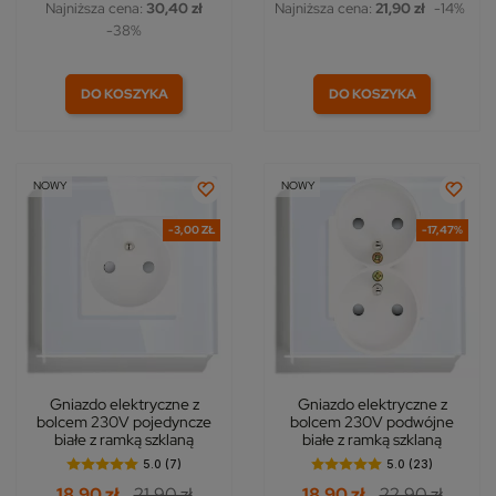
Najniższa cena:
30,40 zł
Najniższa cena:
21,90 zł
-14%
-38%
DO KOSZYKA
DO KOSZYKA
NOWY
NOWY
-3,00 ZŁ
-17,47%
Gniazdo elektryczne z
Gniazdo elektryczne z
bolcem 230V pojedyncze
bolcem 230V podwójne
białe z ramką szklaną
białe z ramką szklaną
5.0 (7)
5.0 (23)
18,90 zł
21,90 zł
18,90 zł
22,90 zł