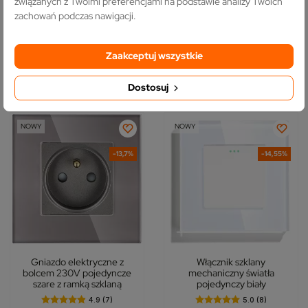
związanych z Twoimi preferencjami na podstawie analizy Twoich
22,90 zł
30,40 zł
22,90 zł
23,70 zł
zachowań podczas nawigacji.
Najniższa cena:
18,90 zł
+21%
Najniższa cena:
23,70 zł
-3%
Zaakceptuj wszystkie
DO KOSZYKA
DO KOSZYKA
Dostosuj
NOWY
NOWY
-13,7%
-14,55%
Gniazdo elektryczne z
Włącznik szklany
bolcem 230V pojedyncze
mechaniczny światła
szare z ramką szklaną
pojedynczy biały
4.9 (7)
5.0 (8)