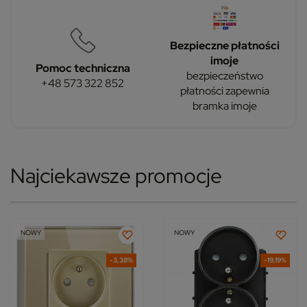
Bezpieczne płatności
imoje
Pomoc techniczna
bezpieczeństwo
+48 573 322 852
płatności zapewnia
bramka imoje
Najciekawsze promocje
NOWY
NOWY
-3,38%
-19,19%