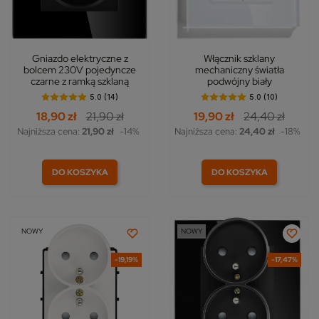
Gniazdo elektryczne z
Włącznik szklany
bolcem 230V pojedyncze
mechaniczny światła
czarne z ramką szklaną
podwójny biały
5.0 (14)
5.0 (10)
18,90 zł
21,90 zł
19,90 zł
24,40 zł
Najniższa cena:
21,90 zł
-14%
Najniższa cena:
24,40 zł
-18%
DO KOSZYKA
DO KOSZYKA
NOWY
NOWY
-19,19%
-17,47%