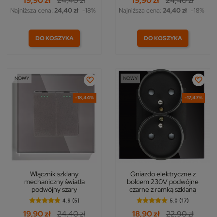
19,90 zł
24,40 zł
19,90 zł
24,40 zł
Najniższa cena:
24,40 zł
-18%
Najniższa cena:
24,40 zł
-18%
DO KOSZYKA
DO KOSZYKA
NOWY
NOWY
-18,44%
-17,47%
Włącznik szklany
Gniazdo elektryczne z
mechaniczny światła
bolcem 230V podwójne
podwójny szary
czarne z ramką szklaną
4.9 (5)
5.0 (17)
19,90 zł
24,40 zł
18,90 zł
22,90 zł