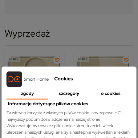
Wyprzedaż
NOWY
NOWY
-24,67%
-3,38%
Cookies
zgody
szczegóły
o cookies
Informacje dotyczące plików cookies
Ta witryna korzysta z własnych plików cookie, aby zapewnić Ci
najwyższy poziom doświadczenia na naszej stronie .
Gniazdo elektryczne z
Gniazdo elektryczne z
bolcem 230V podwójne
bolcem 230V pojedyncze
Wykorzystujemy również pliki cookie stron trzecich w celu
złote z ramką szklaną
złote z ramką szklaną
ulepszenia naszych usług, analizy a nastepnie wyświetlania reklam
5.0 (8)
5.0 (6)