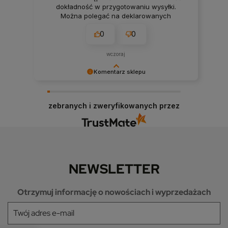
dokładność w przygotowaniu wysyłki.
Można polegać na deklarowanych
terminach wysyłki. Firma, na której można
0
0
polegać przy realizacji projektu smart
home. 👍️
wczoraj
Komentarz sklepu
Bardzo dziękujemy! Opinie takie jak Twoja są dla
nas nieocenione.
zebranych i zweryfikowanych przez
NEWSLETTER
Otrzymuj informację o nowościach i wyprzedażach