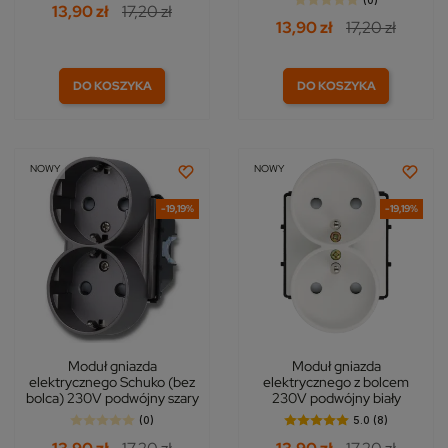
(0)
13,90 zł
17,20 zł
13,90 zł
17,20 zł
DO KOSZYKA
DO KOSZYKA
NOWY
NOWY
-19,19%
-19,19%
Moduł gniazda
Moduł gniazda
elektrycznego Schuko (bez
elektrycznego z bolcem
bolca) 230V podwójny szary
230V podwójny biały
(0)
5.0 (8)