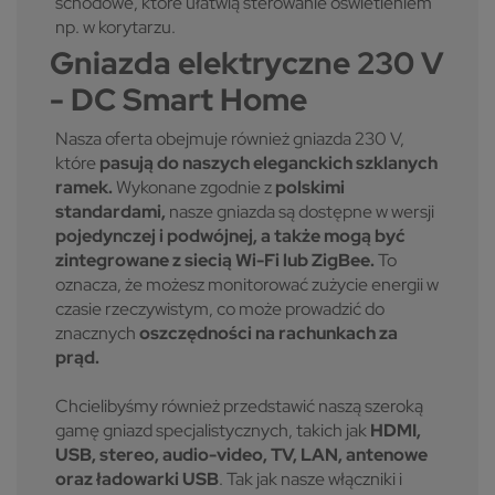
schodowe, które ułatwią sterowanie oświetleniem
np. w korytarzu.
Gniazda elektryczne 230 V
- DC Smart Home
Nasza oferta obejmuje również gniazda 230 V,
które
pasują do naszych eleganckich szklanych
ramek.
Wykonane zgodnie z
polskimi
standardami,
nasze gniazda są dostępne w wersji
pojedynczej i podwójnej, a także mogą być
zintegrowane z siecią Wi-Fi lub ZigBee.
To
oznacza, że możesz monitorować zużycie energii w
czasie rzeczywistym, co może prowadzić do
znacznych
oszczędności na rachunkach za
prąd.
Chcielibyśmy również przedstawić naszą szeroką
gamę gniazd specjalistycznych, takich jak
HDMI,
USB, stereo, audio-video, TV, LAN, antenowe
oraz ładowarki USB
. Tak jak nasze włączniki i