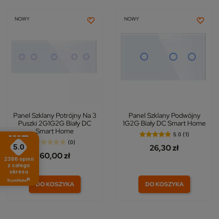
NOWY
NOWY
Panel Szklany Potrójny Na 3
Panel Szklany Podwójny
Puszki 2G1G2G Biały DC
1G2G Biały DC Smart Home
Smart Home
5.0 (1)
(0)
26,30 zł
5.0
60,00 zł
2386
opinii
z całego
okresu
DO KOSZYKA
DO KOSZYKA