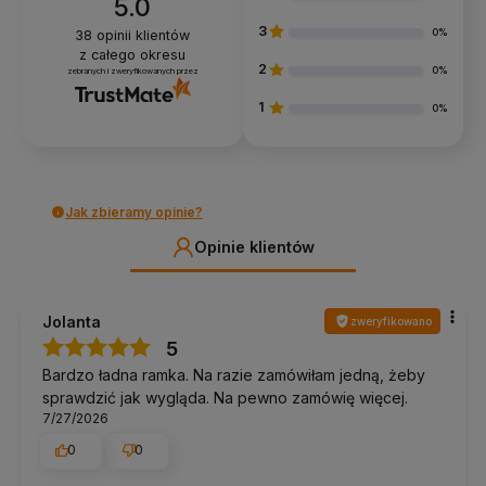
5.0
3
0%
38
opinii klientów
z całego okresu
2
0%
zebranych i zweryfikowanych przez
1
0%
Jak zbieramy opinie?
Opinie klientów
Jolanta
zweryfikowano
5
Bardzo ładna ramka. Na razie zamówiłam jedną, żeby
sprawdzić jak wygląda. Na pewno zamówię więcej.
7/27/2026
0
0