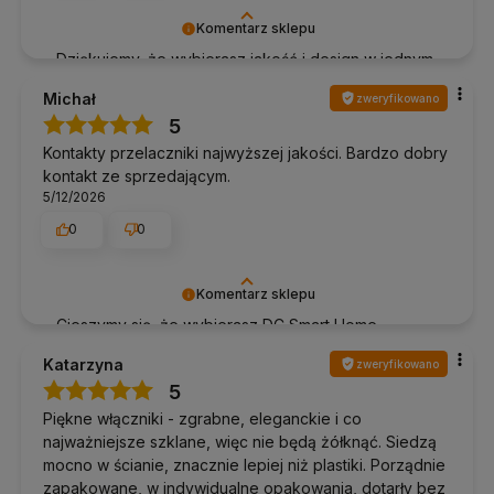
Komentarz sklepu
Dziękujemy, że wybierasz jakość i design w jednym
– DC Smart Home.
Michał
zweryfikowano
5
Kontakty przelaczniki najwyższej jakości. Bardzo dobry
kontakt ze sprzedającym.
5/12/2026
0
0
Komentarz sklepu
Cieszymy się, że wybierasz DC Smart Home.
Wspólnie tworzymy lepszą przestrzeń do życia.
Katarzyna
zweryfikowano
5
Piękne włączniki - zgrabne, eleganckie i co
najważniejsze szklane, więc nie będą żółknąć. Siedzą
mocno w ścianie, znacznie lepiej niż plastiki. Porządnie
zapakowane, w indywidualne opakowania, dotarły bez