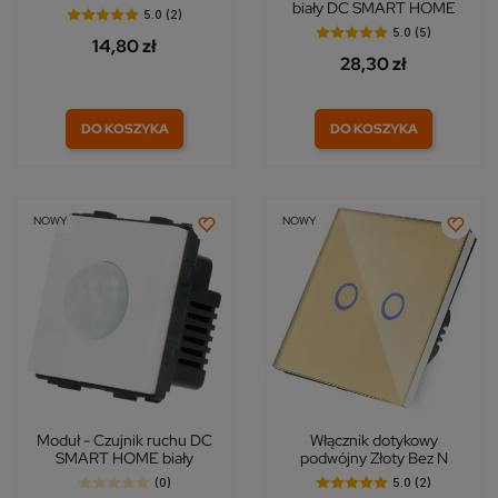
biały DC SMART HOME
5.0 (2)
5.0 (5)
14,80 zł
28,30 zł
DO KOSZYKA
DO KOSZYKA
NOWY
NOWY
Moduł - Czujnik ruchu DC
Włącznik dotykowy
SMART HOME biały
podwójny Złoty Bez N
(0)
5.0 (2)