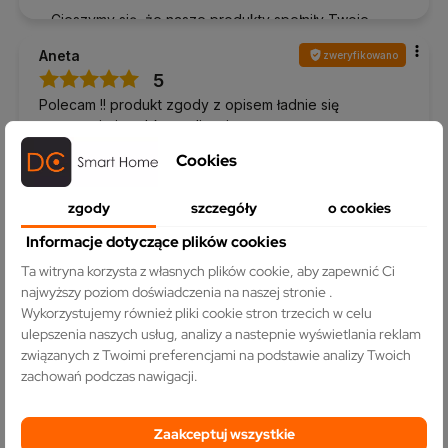
Cieszymy się, że nasze produkty spełniły Twoje
oczekiwania 💡 Dziękujemy za zaufanie!
Aneta
zweryfikowano
5
Polecam !! produkt zgody z opisem ładnie się
prezentuje i szybka realizacja
11/7/2025
Cookies
0
0
zgody
szczegóły
o cookies
Komentarz sklepu
Informacje dotyczące plików cookies
Dziękujemy za wybór naszych urządzeń. Życzymy
Ta witryna korzysta z własnych plików cookie, aby zapewnić Ci
wielu lat bezproblemowego działania ⚡
najwyższy poziom doświadczenia na naszej stronie .
Zweryfikowany klient
Opinia zewnętrzna
Wykorzystujemy również pliki cookie stron trzecich w celu
5
ulepszenia naszych usług, analizy a nastepnie wyświetlania reklam
Wszystko zgodne z opisem. Szybka dostawa.
związanych z Twoimi preferencjami na podstawie analizy Twoich
12/4/2024
zachowań podczas nawigacji.
0
0
Zaakceptuj wszystkie