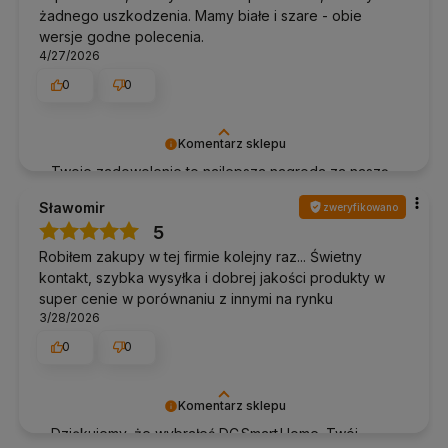
żadnego uszkodzenia. Mamy białe i szare - obie
wersje godne polecenia.
4/27/2026
0
0
Komentarz sklepu
Twoje zadowolenie to najlepsza nagroda za naszą
pracę. Dziękujemy!
Sławomir
zweryfikowano
5
Robiłem zakupy w tej firmie kolejny raz... Świetny
kontakt, szybka wysyłka i dobrej jakości produkty w
super cenie w porównaniu z innymi na rynku
3/28/2026
0
0
Komentarz sklepu
Dziękujemy, że wybrałeś DC Smart Home. Twój