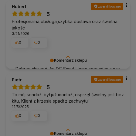
komfort to dla nas priorytet 🔌
Hubert
zweryfikowano
5
Profesjonalna obsługa,szybka dostawa oraz świetna
jakość
3/21/2026
0
0
Komentarz sklepu
Dobrze słyszeć, że DC Smart Home sprawdza się w
praktyce. Dziękujemy!
Piotr
zweryfikowano
5
To mój sondaż: był już montaż, osprzęt świetny jest bez
kitu, Klient z krzesła spadł z zachwytu!
12/5/2025
0
0
Komentarz sklepu