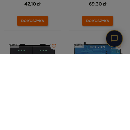
42,10 zł
69,30 zł
DO KOSZYKA
DO KOSZYKA
NOWY
NOWY
Moduł włącznik
Moduł dotykowy ściemniacz
mechaniczny rolet żaluzji
światła ZigBee 2.4GHz z N
czarny
5.0 (1)
5.0 (4)
130,00 zł
11,50 zł