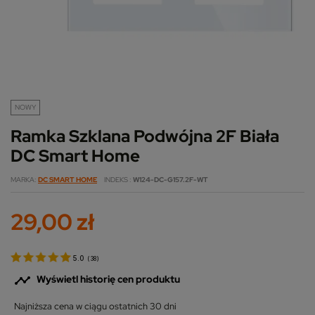
NOWY
Ramka Szklana Podwójna 2F Biała
DC Smart Home
MARKA
DC SMART HOME
INDEKS
W124-DC-G157.2F-WT
29,00 zł
5.0
(
38
)

Wyświetl historię cen produktu
Najniższa cena w ciągu ostatnich 30 dni