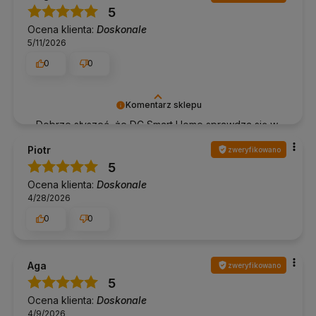
5
Ocena klienta:
Doskonale
5/11/2026
0
0
Komentarz sklepu
Dobrze słyszeć, że DC Smart Home sprawdza się w
praktyce. Dziękujemy!
Piotr
zweryfikowano
5
Ocena klienta:
Doskonale
4/28/2026
0
0
Aga
zweryfikowano
5
Ocena klienta:
Doskonale
4/9/2026