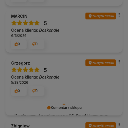
MARCIN
zweryfikowano
5
Ocena klienta:
Doskonale
6/3/2026
0
0
Grzegorz
zweryfikowano
5
Ocena klienta:
Doskonale
5/28/2026
0
0
Komentarz sklepu
Dziękujemy, że polegasz na DC Smart Home przy
tworzeniu swojej przestrzeni.
Zbigniew
zweryfikowano