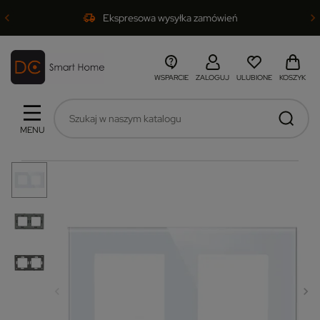
Ekspresowa wysyłka zamówień
WSPARCIE
ZALOGUJ
ULUBIONE
KOSZYK
MENU