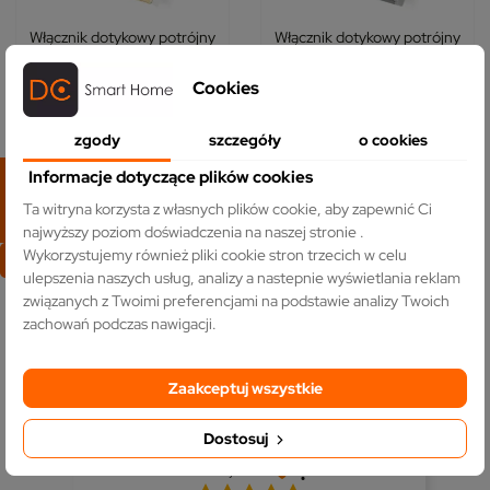
Włącznik dotykowy potrójny
Włącznik dotykowy potrójny
schodowy / krzyżowy Złoty
schodowy / krzyżowy Szary
Bez N
Bez N
Cookies
(0)
(0)
141,00 zł
141,00 zł
zgody
szczegóły
o cookies
FILTRUJ
Informacje dotyczące plików cookies
DO KOSZYKA
DO KOSZYKA
Ta witryna korzysta z własnych plików cookie, aby zapewnić Ci
najwyższy poziom doświadczenia na naszej stronie .
Wykorzystujemy również pliki cookie stron trzecich w celu
ulepszenia naszych usług, analizy a nastepnie wyświetlania reklam
Pokazano 1-12 z 12 pozycji
związanych z Twoimi preferencjami na podstawie analizy Twoich
5.0
zachowań podczas nawigacji.
Na podstawie
2385
opinii
z całego okresu
Ocena
Zaakceptuj wszystkie
Jak zbieramy opinie?
Dostosuj
Ewelina
zweryfikowano