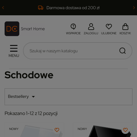
Darmowa dostawa od 200 zł
WSPARCIE
ZALOGUJ
ULUBIONE
KOSZYK
MENU
Schodowe

Bestsellery
Pokazano 1-12 z 12 pozycji
NOWY
NOWY