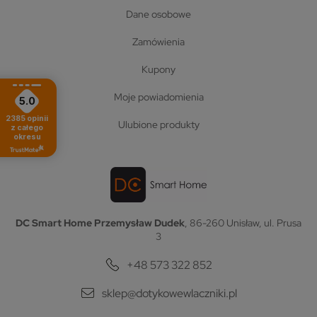
dane osobowe
zamówienia
kupony
moje powiadomienia
5.0
2385
opinii
ulubione produkty
z całego
okresu
DC Smart Home Przemysław Dudek
, 86-260 Unisław, ul. Prusa
3
+48 573 322 852
sklep@dotykowewlaczniki.pl