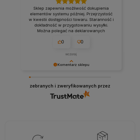
Sklep zapewnia możliwość dokupienia
elementów systemu później. Przejrzystość
w kwestii dostępności towaru. Staranność i
dokładność w przygotowaniu wysyłki.
Można polegać na deklarowanych
terminach wysyłki. Firma, na której można
0
0
polegać przy realizacji projektu smart
home. 👍️
wczoraj
Komentarz sklepu
Bardzo dziękujemy! Opinie takie jak Twoja są dla
nas nieocenione.
zebranych i zweryfikowanych przez