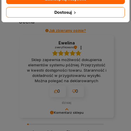
5.0
Na podstawie
Dostosuj
2385
opinii
z całego okresu
Ocena
Jak zbieramy opinie?
Ewelina
zweryfikowano
Sklep zapewnia możliwość dokupienia
elementów systemu później. Przejrzystość
w kwestii dostępności towaru. Staranność i
dokładność w przygotowaniu wysyłki.
Można polegać na deklarowanych
terminach wysyłki. Firma, na której można
0
0
polegać przy realizacji projektu smart
home. 👍️
dzisiaj
Komentarz sklepu
Bardzo dziękujemy! Opinie takie jak Twoja są dla
nas nieocenione.