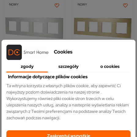
NOWY
NOWY
Cookies
Ramka Aluminiowa
Ramka Aluminiowa
zgody
szczegóły
o cookies
Szczotkowana Poczwórna
Szczotkowana Poczwórna
4F Srebrna DC Smart Home
4F Złota DC Smart Home
Informacje dotyczące plików cookies
(0)
(0)
Ta witryna korzysta z własnych plików cookie, aby zapewnić Ci
110,00 zł
110,00 zł
najwyższy poziom doświadczenia na naszej stronie .
Wykorzystujemy również pliki cookie stron trzecich w celu
ulepszenia naszych usług, analizy a nastepnie wyświetlania reklam
DO KOSZYKA
DO KOSZYKA
związanych z Twoimi preferencjami na podstawie analizy Twoich
zachowań podczas nawigacji.
Pokazano 1-12 z 12 pozycji
Zaakceptuj wszystkie