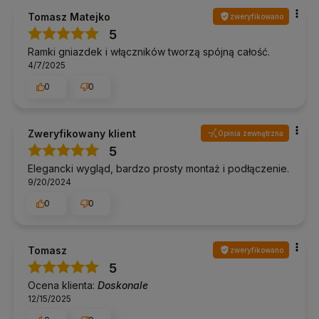
polskiej marki!
Tomasz Matejko
zweryfikowano
5
Ramki gniazdek i włączników tworzą spójną całość.
4/7/2025
0
0
Zweryfikowany klient
Opinia zewnętrzna
5
Elegancki wygląd, bardzo prosty montaż i podłączenie.
9/20/2024
0
0
Tomasz
zweryfikowano
5
Ocena klienta:
Doskonale
12/15/2025