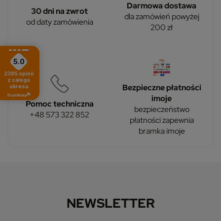
Darmowa dostawa
30 dni na zwrot
dla zamówień powyżej
od daty zamówienia
200 zł
5.0
2385
opinii
z całego
Bezpieczne płatności
okresu
imoje
Pomoc techniczna
bezpieczeństwo
+48 573 322 852
płatności zapewnia
bramka imoje
NEWSLETTER