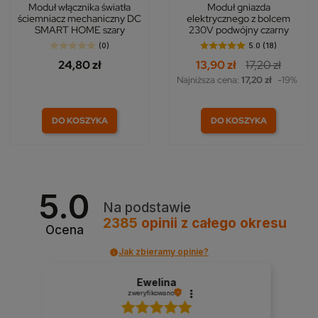
Moduł włącznika światła
Moduł gniazda
ściemniacz mechaniczny DC
elektrycznego z bolcem
SMART HOME szary
230V podwójny czarny
(0)
5.0 (18)
24,80 zł
13,90 zł
17,20 zł
Najniższa cena:
17,20 zł
-19%
DO KOSZYKA
DO KOSZYKA
5.0
Na podstawie
2385
opinii
z całego okresu
Ocena
Jak zbieramy opinie?
roman
zweryfikowano