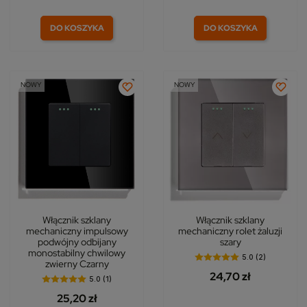
DO KOSZYKA
DO KOSZYKA
NOWY
NOWY
Włącznik szklany
Włącznik szklany
mechaniczny impulsowy
mechaniczny rolet żaluzji
podwójny odbijany
szary
monostabilny chwilowy
5.0 (2)
zwierny Czarny
24,70 zł
5.0 (1)
25,20 zł