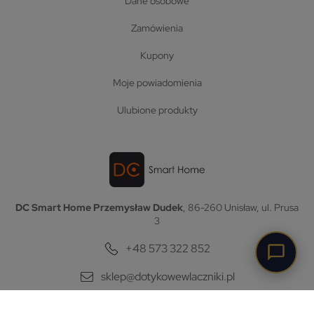
dane osobowe
zamówienia
kupony
moje powiadomienia
ulubione produkty
DC Smart Home Przemysław Dudek
, 86-260 Unisław, ul. Prusa
3
+48 573 322 852
sklep@dotykowewlaczniki.pl