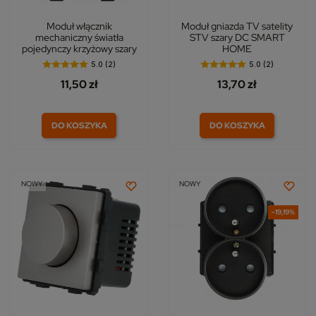
Moduł włącznik
Moduł gniazda TV satelity
mechaniczny światła
STV szary DC SMART
pojedynczy krzyżowy szary
HOME
5.0 (2)
5.0 (2)
11,50 zł
13,70 zł
DO KOSZYKA
DO KOSZYKA
NOWY
NOWY
-19,19%