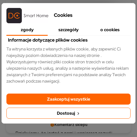
podgląd
Cookies
zgody
szczegóły
o cookies
Informacje dotyczące plików cookies
Ta witryna korzysta z własnych plików cookie, aby zapewnić Ci
najwyższy poziom doświadczenia na naszej stronie .
Wykorzystujemy również pliki cookie stron trzecich w celu
ulepszenia naszych usług, analizy a nastepnie wyświetlania reklam
Artur
zweryfikowano
związanych z Twoimi preferencjami na podstawie analizy Twoich
5
zachowań podczas nawigacji.
Włącznik estetyczny i prosty do zamontowania. Duzy
wybór kolorów i funkcjonalności.🚀
11/3/2025
Zaakceptuj wszystkie
0
0
Dostosuj
Komentarz sklepu
Dziękujemy, że jesteś z nami i wspierasz rozwój