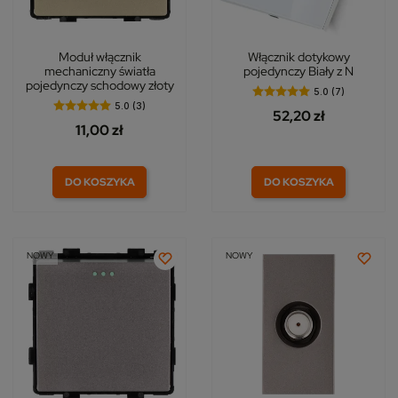
Moduł włącznik
Włącznik dotykowy
mechaniczny światła
pojedynczy Biały z N
pojedynczy schodowy złoty
5.0 (7)
5.0 (3)
52,20 zł
11,00 zł
DO KOSZYKA
DO KOSZYKA
NOWY
NOWY