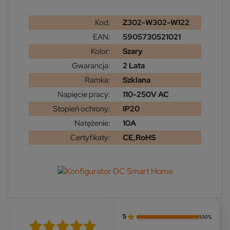
Kod:
Z302-W302-W122
EAN:
5905730521021
Kolor:
Szary
Gwarancja:
2 Lata
Ramka:
Szklana
Napięcie pracy:
110-250V AC
Stopień ochrony:
IP20
Natężenie:
10A
Certyfikaty:
CE,RoHS
5
100%