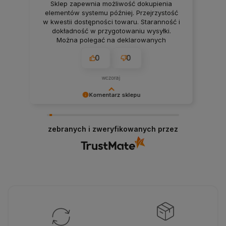
Każdy element (moduł, ramka) był osobno
zabezpieczony. Wszystkie zamówione
produkty były dostępne od ręki. Możliwość
negocjacji / indywidualnego ustalenia
warunków. Satysfakcja gwarantowana na
100%.
0
0
w tym tygodniu
Komentarz sklepu
Dziękujemy, że wybierasz smart technologię w
dobrym stylu!
zebranych i zweryfikowanych przez