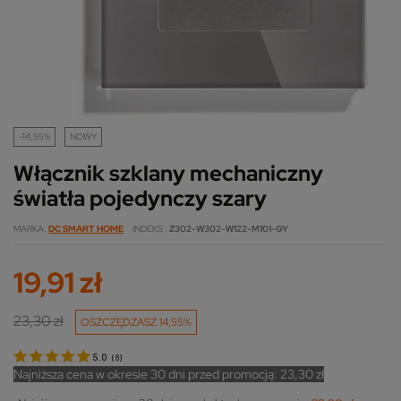
-14,55%
NOWY
Włącznik szklany mechaniczny
światła pojedynczy szary
MARKA
DC SMART HOME
INDEKS
Z302-W302-W122-M101-GY
19,91 zł
23,30 zł
OSZCZĘDZASZ 14,55%
5.0
(
6
)
Najniższa cena w okresie 30 dni przed promocją:
23,30 zł