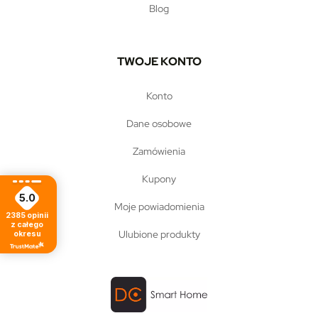
blog
TWOJE KONTO
konto
dane osobowe
zamówienia
kupony
5.0
moje powiadomienia
2385
opinii
z całego
ulubione produkty
okresu