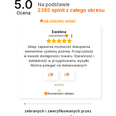
5.0
Na podstawie
2385
opinii
z całego okresu
Ocena
Jak zbieramy opinie?
Ewelina
zweryfikowano
Sklep zapewnia możliwość dokupienia
elementów systemu później. Przejrzystość
w kwestii dostępności towaru. Staranność i
dokładność w przygotowaniu wysyłki.
Można polegać na deklarowanych
terminach wysyłki. Firma, na której można
0
0
polegać przy realizacji projektu smart
home. 👍️
wczoraj
Komentarz sklepu
Bardzo dziękujemy! Opinie takie jak Twoja są dla
nas nieocenione.
zebranych i zweryfikowanych przez