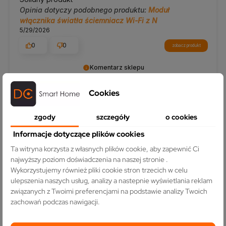
Opinia dotyczy podobnego produktu:
Moduł
włącznika światła ściemniacz Wi-Fi z N
5/29/2026
0
0
zobacz produkt
Komentarz sklepu
Dziękujemy za świetną ocenę! Cieszymy się, że
Cookies
nasze rozwiązania smart sprawdzają się w Twoim
domu.
zgody
szczegóły
o cookies
Informacje dotyczące plików cookies
Ta witryna korzysta z własnych plików cookie, aby zapewnić Ci
najwyższy poziom doświadczenia na naszej stronie .
Wykorzystujemy również pliki cookie stron trzecich w celu
ulepszenia naszych usług, analizy a nastepnie wyświetlania reklam
związanych z Twoimi preferencjami na podstawie analizy Twoich
Produkty z kategorii
zachowań podczas nawigacji.