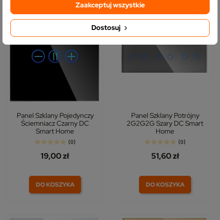
Zaakceptuj wszystkie
NOWY
NOWY
Dostosuj
Panel Szklany Pojedynczy
Panel Szklany Potrójny
Ściemniacz Czarny DC
2G2G2G Szary DC Smart
Smart Home
Home
(0)
(0)
19,00 zł
51,60 zł
DO KOSZYKA
DO KOSZYKA