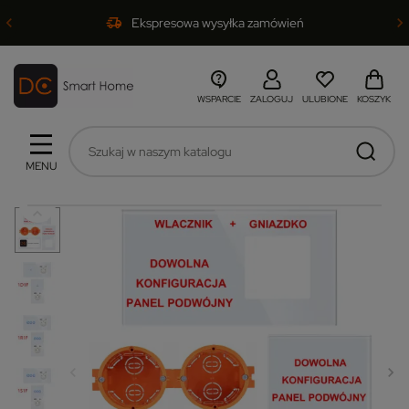
Ekspresowa wysyłka zamówień
WSPARCIE
ZALOGUJ
ULUBIONE
KOSZYK
MENU