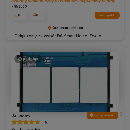
szklany mechaniczny dzwonkowy impulsowy czarny
7/9/2026
0
0
zobacz produkt
Komentarz sklepu
Dziękujemy za wybór DC Smart Home. Twoje
zadowolenie wiele dla nas znaczy!
podgląd
Jarosław
zweryfikowano
5
Solidny produkt