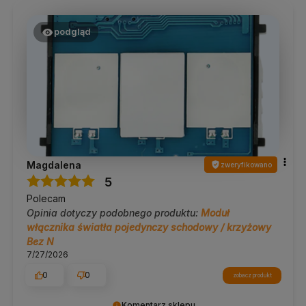
podgląd
Magdalena
zweryfikowano
5
Polecam
Opinia dotyczy podobnego produktu:
Moduł
włącznika światła pojedynczy schodowy / krzyżowy
Bez N
7/27/2026
0
0
zobacz produkt
Komentarz sklepu