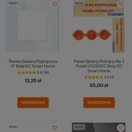
NOWY
NOWY
Ramka Szklana Pojedyncza
Panel Szklany Potrójny Na 3
1F Biała DC Smart Home
Puszki 0G0G0G Złoty DC
Smart Home
5.0 (19)
5.0 (1)
13,20 zł
65,00 zł
DO KOSZYKA
DO KOSZYKA
NOWY
NOWY