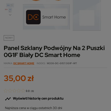
NOWY
Panel Szklany Podwójny Na 2 Puszki
0G1F Biały DC Smart Home
MARKA
DC SMART HOME
INDEKS
W208-DC-G157.0G1F-WT
35,00 zł
0.0
(
0
)

Wyświetl historię cen produktu
Najniższa cena w ciągu ostatnich 30 dni