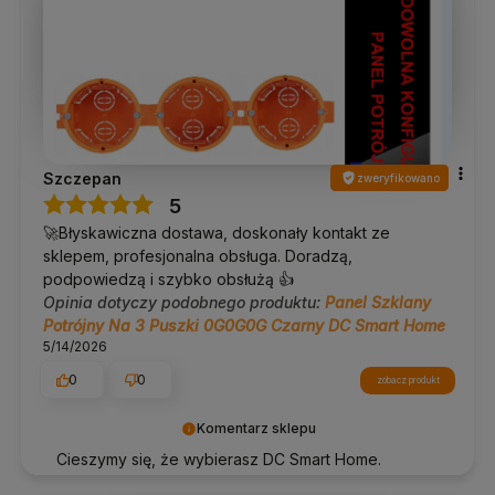
Szczepan
zweryfikowano
5
🚀Błyskawiczna dostawa, doskonały kontakt ze
sklepem, profesjonalna obsługa. Doradzą,
podpowiedzą i szybko obsłużą 👍️
Opinia dotyczy podobnego produktu:
Panel Szklany
Potrójny Na 3 Puszki 0G0G0G Czarny DC Smart Home
5/14/2026
0
0
zobacz produkt
Komentarz sklepu
Cieszymy się, że wybierasz DC Smart Home.
Wspólnie tworzymy lepszą przestrzeń do życia.