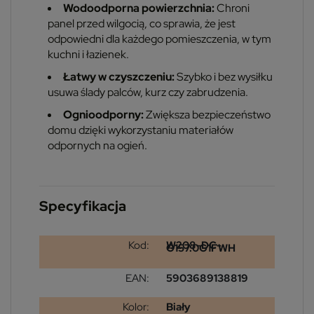
Wodoodporna powierzchnia:
Chroni
panel przed wilgocią, co sprawia, że jest
odpowiedni dla każdego pomieszczenia, w tym
kuchni i łazienek.
Łatwy w czyszczeniu:
Szybko i bez wysiłku
usuwa ślady palców, kurz czy zabrudzenia.
Ognioodporny:
Zwiększa bezpieczeństwo
domu dzięki wykorzystaniu materiałów
odpornych na ogień.
Specyfikacja
Kod:
W208-DC-
G157.0G1FWH
EAN:
5903689138819
Kolor:
Biały