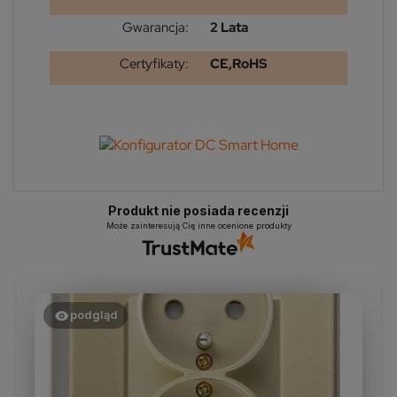
Gwarancja:
2 Lata
Certyfikaty:
CE,RoHS
Produkt nie posiada recenzji
Może zainteresują Cię inne ocenione produkty
podgląd