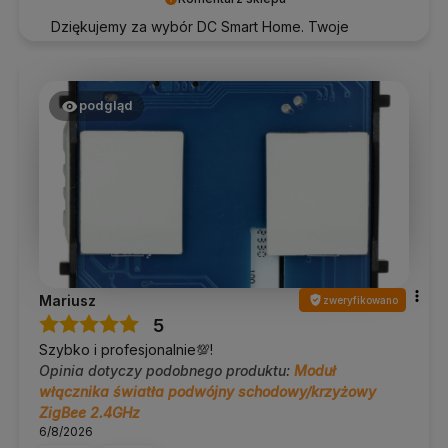
Dziękujemy za wybór DC Smart Home. Twoje
zadowolenie wiele dla nas znaczy!
podgląd
Mariusz
zweryfikowano
5
Szybko i profesjonalnie💯!
Opinia dotyczy podobnego produktu:
Moduł
włącznika światła podwójny schodowy/krzyżowy
ZigBee 2.4GHz
6/8/2026