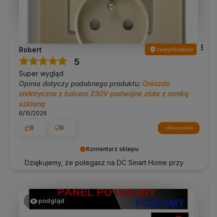
Robert
zweryfikowano
5
Super wygląd
Opinia dotyczy podobnego produktu:
Gniazdo
elektryczne z bolcem 230V podwójne złote z ramką
szklaną
6/15/2026
0
0
zobacz produkt
Komentarz sklepu
Dziękujemy, że polegasz na DC Smart Home przy
tworzeniu swojej przestrzeni.
podgląd