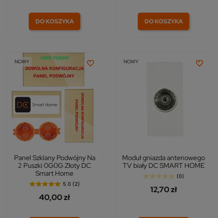
DO KOSZYKA
DO KOSZYKA
NOWY
NOWY
Panel Szklany Podwójny Na
Moduł gniazda antenowego
2 Puszki 0G0G Złoty DC
TV biały DC SMART HOME
Smart Home
(0)
5.0 (2)
12,70 zł
40,00 zł