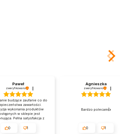
Paweł
Agnieszka
zweryfikowano
zweryfikowano
anie budzące zaufanie co do
zpieczeństwa zawartości.
cyzja wykonania produktów
Bardzo polecam👍️
ostępnych w sklepie jest
nująca. Pełna satysfakcja z
iomu obsługi i doradztwa.
problemowa komunikacja i
0
1
0
1
izacja - tak trzymać! Szybkie