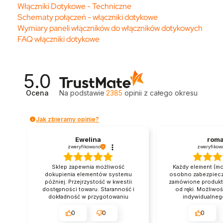
Włączniki Dotykowe - Techniczne
Schematy połączeń - włączniki dotykowe
Wymiary paneli włączników do włączników dotykowych
FAQ włączniki dotykowe
5.0
Ocena
Na podstawie
2385
opinii
z całego okresu
Jak zbieramy opinie?
Ewelina
rom
zweryfikowano
zweryfikow
Sklep zapewnia możliwość
Każdy element (mo
dokupienia elementów systemu
osobno zabezpiecz
później. Przejrzystość w kwestii
zamówione produkt
dostępności towaru. Staranność i
od ręki. Możliwoś
dokładność w przygotowaniu
indywidualneg
wysyłki. Można polegać na
warunków. Sa
deklarowanych terminach wysyłki.
gwarantowana
0
0
0
Firma, na której można polegać przy