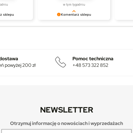
skomp
odniu
w tym tygodniu
z sklepu
Komentarz sklepu
ierasz smart
Dziękujemy, że jesteś z nami. Smart
Dziękuj
m stylu!
wnętrza to przyszłość – miło, że ją
wspiera
tworzymy razem!
dostawa
Pomoc techniczna
eń powyżej 200 zł
+48 573 322 852
NEWSLETTER
Otrzymuj informację o nowościach i wyprzedażach