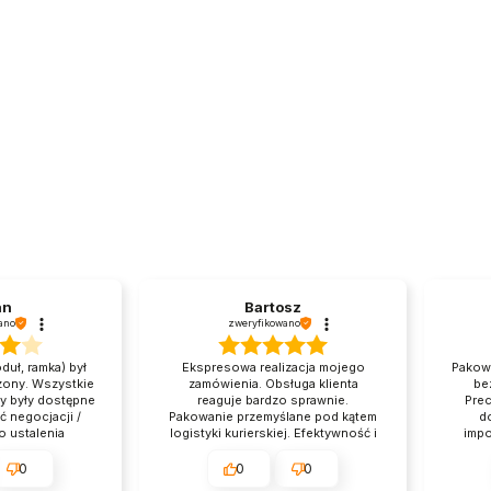
an
Bartosz
ano
zweryfikowano
duł, ramka) był
Ekspresowa realizacja mojego
Pakow
ony. Wszystkie
zamówienia. Obsługa klienta
be
y były dostępne
reaguje bardzo sprawnie.
Pre
ć negocjacji /
Pakowanie przemyślane pod kątem
d
o ustalenia
logistyki kurierskiej. Efektywność i
impo
tysfakcja
profesjonalizm w czystej postaci.
poz
 na 100%.
Wiarygodne informacje o
Bez
0
0
0
produktach w sklepie.
real