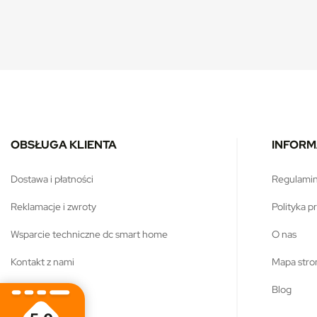
OBSŁUGA KLIENTA
INFORM
dostawa i płatności
regulami
reklamacje i zwroty
polityka 
wsparcie techniczne dc smart home
o nas
kontakt z nami
mapa str
konto klienta
blog