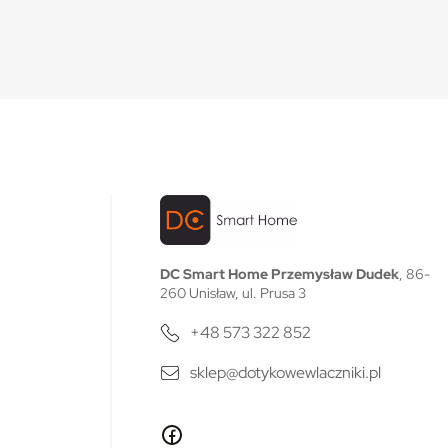
DC Smart Home Przemysław Dudek
, 86-
260 Unisław, ul. Prusa 3
+48 573 322 852
sklep@dotykowewlaczniki.pl