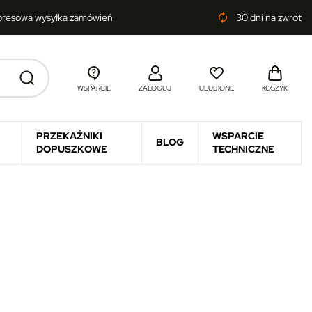
presowa wysyłka zamówień
30 dni na zwrot
autorenew
WSPARCIE
ZALOGUJ
ULUBIONE
KOSZYK
PRZEKAŹNIKI
WSPARCIE
BLOG
DOPUSZKOWE
TECHNICZNE