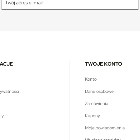
ACJE
TWOJE KONTO
n
konto
prywatności
dane osobowe
zamówienia
ony
kupony
moje powiadomienia
ulubione produkty