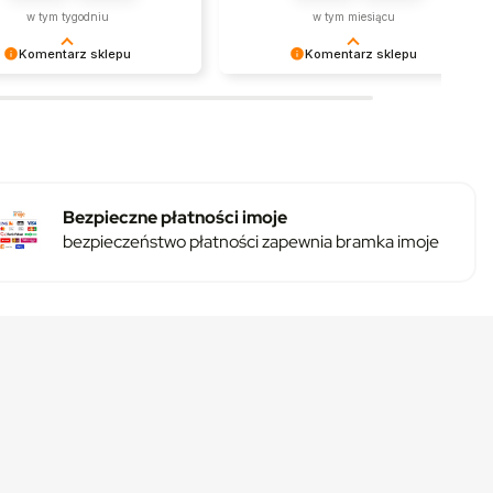
letowanie i nadanie paczki.
w tym tygodniu
w tym miesiącu
Komentarz sklepu
Komentarz sklepu
emy, że jesteś z nami i
Dziękujemy, że polegasz na DC
sz rozwój polskiej marki!
Smart Home przy tworzeniu swojej
przestrzeni.
Bezpieczne płatności imoje
bezpieczeństwo płatności zapewnia bramka imoje