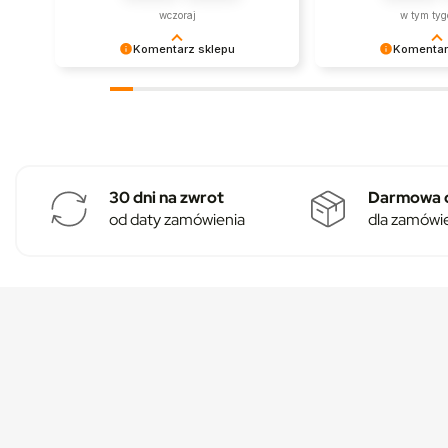
realizacji projektu smart home. 👍️
wczoraj
w tym tyg
Komentarz sklepu
Komentar
Bardzo dziękujemy! Opinie takie jak
Dziękujemy, że wyb
Twoja są dla nas nieocenione.
technologię w dobry
30 dni na zwrot
Darmowa 
od daty zamówienia
dla zamówi