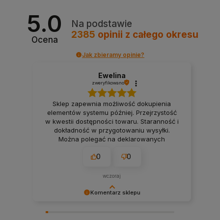
5.0
Na podstawie
2385
opinii
z całego okresu
Ocena
Jak zbieramy opinie?
Ewelina
zweryfikowano
Sklep zapewnia możliwość dokupienia
elementów systemu później. Przejrzystość
w kwestii dostępności towaru. Staranność i
dokładność w przygotowaniu wysyłki.
Można polegać na deklarowanych
terminach wysyłki. Firma, na której można
0
0
polegać przy realizacji projektu smart
home. 👍️
wczoraj
Komentarz sklepu
Bardzo dziękujemy! Opinie takie jak Twoja są dla
nas nieocenione.