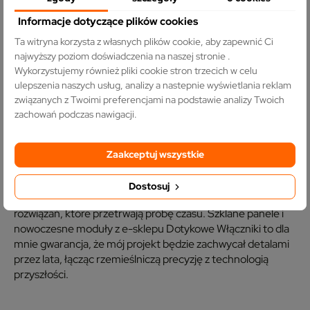
jak plastik), łatwość w czyszczeniu (wystarczy przetarcie
ściereczką), odporność na zarysowania i prestiżowy wygląd,
Informacje dotyczące plików cookies
który podnosi wartość nieruchomości.
Ta witryna korzysta z własnych plików cookie, aby zapewnić Ci
najwyższy poziom doświadczenia na naszej stronie .
Wady: Wymaga precyzyjnego rozplanowania puszek na
Wykorzystujemy również pliki cookie stron trzecich w celu
etapie stanu surowego, by szklane ramki idealnie
ulepszenia naszych usług, analizy a nastepnie wyświetlania reklam
przylegały do powierzchni ściany.
związanych z Twoimi preferencjami na podstawie analizy Twoich
zachowań podczas nawigacji.
Werdykt architekta:
Zaakceptuj wszystkie
Dobór osprzętu to nie jest „ostatni etap budowy” – to
integralna część projektu wnętrza. Niezależnie od tego, czy
Dostosuj
kochasz surowy industrial, czy kojące scandi, szukaj
rozwiązań, które przetrwają próbę czasu. Szklane panele i
nowoczesne moduły z e-sklepu Dotykowe Włączniki to dla
mnie gwarancja, że mój projekt będzie zachwycał detalami
przez lata, łącząc rzemieślniczą precyzję z technologią
przyszłości.