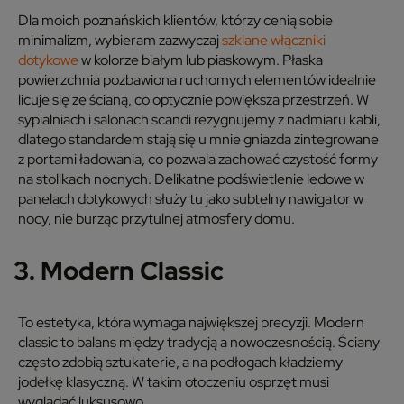
Dla moich poznańskich klientów, którzy cenią sobie
minimalizm, wybieram zazwyczaj
szklane włączniki
dotykowe
w kolorze białym lub piaskowym. Płaska
powierzchnia pozbawiona ruchomych elementów idealnie
licuje się ze ścianą, co optycznie powiększa przestrzeń. W
sypialniach i salonach scandi rezygnujemy z nadmiaru kabli,
dlatego standardem stają się u mnie gniazda zintegrowane
z portami ładowania, co pozwala zachować czystość formy
na stolikach nocnych. Delikatne podświetlenie ledowe w
panelach dotykowych służy tu jako subtelny nawigator w
nocy, nie burząc przytulnej atmosfery domu.
3. Modern Classic
To estetyka, która wymaga największej precyzji. Modern
classic to balans między tradycją a nowoczesnością. Ściany
często zdobią sztukaterie, a na podłogach kładziemy
jodełkę klasyczną. W takim otoczeniu osprzęt musi
wyglądać luksusowo.