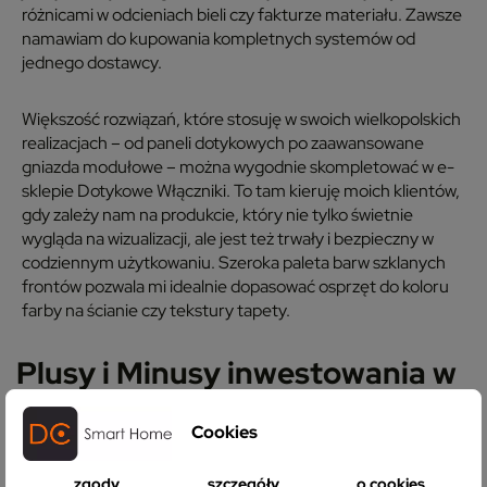
różnicami w odcieniach bieli czy fakturze materiału. Zawsze
namawiam do kupowania kompletnych systemów od
jednego dostawcy.
Większość rozwiązań, które stosuję w swoich wielkopolskich
realizacjach – od paneli dotykowych po zaawansowane
gniazda modułowe – można wygodnie skompletować w e-
sklepie Dotykowe Włączniki. To tam kieruję moich klientów,
gdy zależy nam na produkcie, który nie tylko świetnie
wygląda na wizualizacji, ale jest też trwały i bezpieczny w
codziennym użytkowaniu. Szeroka paleta barw szklanych
frontów pozwala mi idealnie dopasować osprzęt do koloru
farby na ścianie czy tekstury tapety.
Plusy i Minusy inwestowania w
szklany osprzęt:
Cookies
Zalety: Ponadczasowość (szkło hartowane nie żółknie
zgody
szczegóły
o cookies