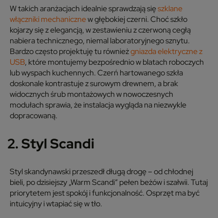
W takich aranżacjach idealnie sprawdzają się
szklane
włączniki mechaniczne
w głębokiej czerni. Choć szkło
kojarzy się z elegancją, w zestawieniu z czerwoną cegłą
nabiera technicznego, niemal laboratoryjnego sznytu.
Bardzo często projektuję tu również
gniazda elektryczne z
USB
, które montujemy bezpośrednio w blatach roboczych
lub wyspach kuchennych. Czerń hartowanego szkła
doskonale kontrastuje z surowym drewnem, a brak
widocznych śrub montażowych w nowoczesnych
modułach sprawia, że instalacja wygląda na niezwykle
dopracowaną.
2. Styl Scandi
Styl skandynawski przeszedł długą drogę – od chłodnej
bieli, po dzisiejszy „Warm Scandi” pełen beżów i szałwii. Tutaj
priorytetem jest spokój i funkcjonalność. Osprzęt ma być
intuicyjny i wtapiać się w tło.