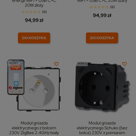
energii WiFi + USB C+C
WiFi + USB C+C 20W szary
20W złoty
(0)
(0)
94,99 zł
94,99 zł
DO KOSZYKA
DO KOSZYKA
NOWY
NOWY
Moduł gniazda
Moduł gniazda
elektrycznego z bolcem
elektrycznego Schuko (bez
230V ZigBee 2.4GHz biały
bolca) 230V z pomiarem