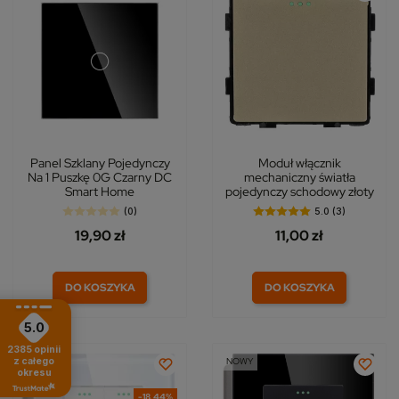
Panel Szklany Pojedynczy
Moduł włącznik
Na 1 Puszkę 0G Czarny DC
mechaniczny światła
Smart Home
pojedynczy schodowy złoty
(0)
5.0 (3)
19,90 zł
11,00 zł
DO KOSZYKA
DO KOSZYKA
5.0
2385
opinii
z całego
NOWY
NOWY
okresu
-18,44%