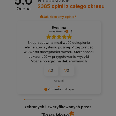
5.0
Na podstawie
2385
opinii
z całego okresu
Ocena
Jak zbieramy opinie?
Ewelina
zweryfikowano
Sklep zapewnia możliwość dokupienia
elementów systemu później. Przejrzystość
w kwestii dostępności towaru. Staranność i
dokładność w przygotowaniu wysyłki.
Można polegać na deklarowanych
terminach wysyłki. Firma, na której można
0
0
polegać przy realizacji projektu smart
home. 👍️
wczoraj
Komentarz sklepu
Bardzo dziękujemy! Opinie takie jak Twoja są dla
nas nieocenione.
zebranych i zweryfikowanych przez