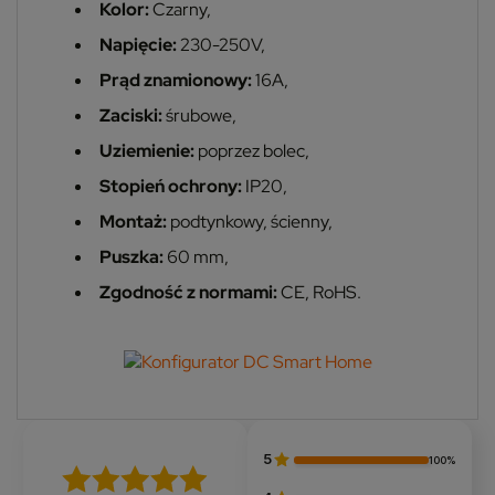
Kolor:
Czarny,
Napięcie:
230-250V,
Prąd znamionowy:
16A,
Zaciski:
śrubowe,
Uziemienie:
poprzez bolec,
Stopień ochrony:
IP20,
Montaż:
podtynkowy, ścienny,
Puszka:
60 mm,
Zgodność z normami:
CE, RoHS.
5
100%