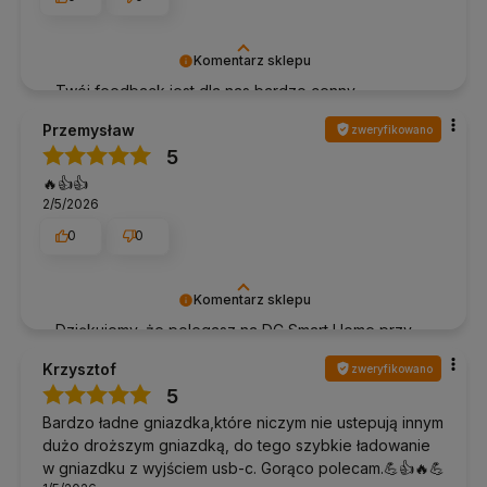
Komentarz sklepu
Twój feedback jest dla nas bardzo cenny –
dziękujemy za ocenę!
Przemysław
zweryfikowano
5
🔥👍️👍️
2/5/2026
0
0
Komentarz sklepu
Dziękujemy, że polegasz na DC Smart Home przy
tworzeniu swojej przestrzeni.
Krzysztof
zweryfikowano
5
Bardzo ładne gniazdka,które niczym nie ustepują innym
dużo droższym gniazdką, do tego szybkie ładowanie
w gniazdku z wyjściem usb-c. Gorąco polecam.💪👍️🔥💪