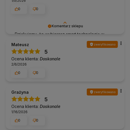
1/5/2026
0
0
Komentarz sklepu
Dziękujemy, że wybierasz smart technologię w
dobrym stylu!
Mateusz
zweryfikowano
5
Ocena klienta:
Doskonale
2/6/2026
0
0
Grażyna
zweryfikowano
5
Ocena klienta:
Doskonale
1/16/2026
0
0