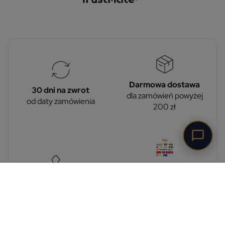
Darmowa dostawa
30 dni na zwrot
dla zamówień powyżej
od daty zamówienia
200 zł
Bezpieczne płatności
imoje
Pomoc techniczna
bezpieczeństwo
+48 573 322 852
płatności zapewnia
bramka imoje