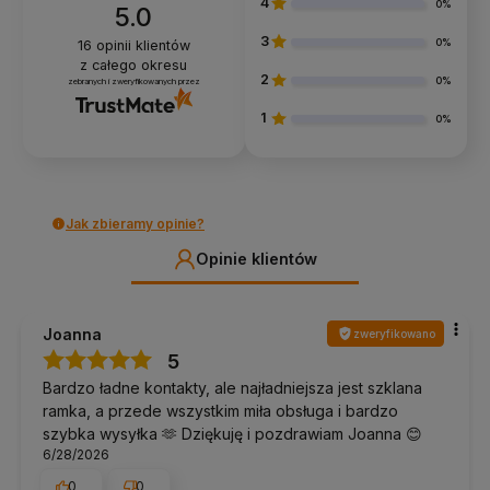
4
0%
5.0
3
0%
16
opinii klientów
z całego okresu
2
0%
zebranych i zweryfikowanych przez
1
0%
Jak zbieramy opinie?
Opinie klientów
Joanna
zweryfikowano
5
Bardzo ładne kontakty, ale najładniejsza jest szklana
ramka, a przede wszystkim miła obsługa i bardzo
szybka wysyłka 🫶 Dziękuję i pozdrawiam Joanna 😊
6/28/2026
0
0