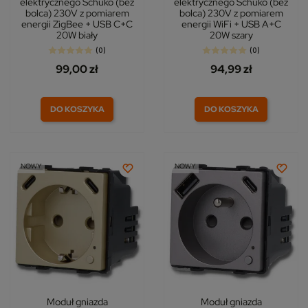
elektrycznego Schuko (bez
elektrycznego Schuko (bez
bolca) 230V z pomiarem
bolca) 230V z pomiarem
energii ZigBee + USB C+C
energii WiFi + USB A+C
20W biały
20W szary
(0)
(0)
99,00 zł
94,99 zł
DO KOSZYKA
DO KOSZYKA
NOWY
NOWY
Moduł gniazda
Moduł gniazda