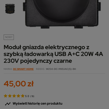
NOWY
Moduł gniazda elektrycznego z
szybką ładowarką USB A+C 20W 4A
230V pojedynczy czarne
MARKA
DC SMART HOME
INDEKS
W254-DC-MIEUAC(S)-BK
45,00 zł
5.0
(
16
)

Wyświetl historię cen produktu