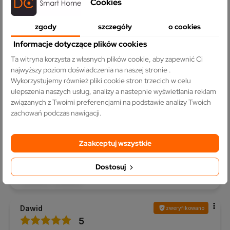
Cookies
0
0
zgody
szczegóły
o cookies
MIROSŁAW
zweryfikowano
Informacje dotyczące plików cookies
5
Ta witryna korzysta z własnych plików cookie, aby zapewnić Ci
Ocena klienta:
Doskonale
najwyższy poziom doświadczenia na naszej stronie .
11/24/2025
Wykorzystujemy również pliki cookie stron trzecich w celu
0
0
ulepszenia naszych usług, analizy a nastepnie wyświetlania reklam
związanych z Twoimi preferencjami na podstawie analizy Twoich
zachowań podczas nawigacji.
Agata
zweryfikowano
5
Zaakceptuj wszystkie
Ocena klienta:
Doskonale
11/6/2025
Dostosuj
0
0
Dawid
zweryfikowano
5