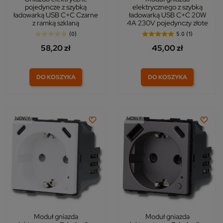
pojedyncze z szybką
elektrycznego z szybką
ładowarką USB C+C Czarne
ładowarką USB C+C 20W
z ramką szklaną
4A 230V pojedynczy złote
(0)
5.0 (1)
58,20 zł
45,00 zł
DO KOSZYKA
DO KOSZYKA
NOWY
NOWY
Moduł gniazda
Moduł gniazda