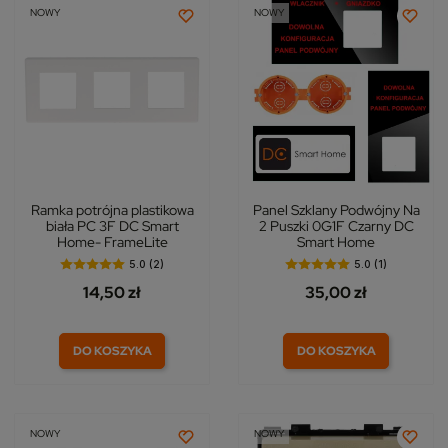
NOWY
NOWY
Ramka potrójna plastikowa
Panel Szklany Podwójny Na
biała PC 3F DC Smart
2 Puszki 0G1F Czarny DC
Home- FrameLite
Smart Home
5.0 (2)
5.0 (1)
14,50 zł
35,00 zł
DO KOSZYKA
DO KOSZYKA
NOWY
NOWY