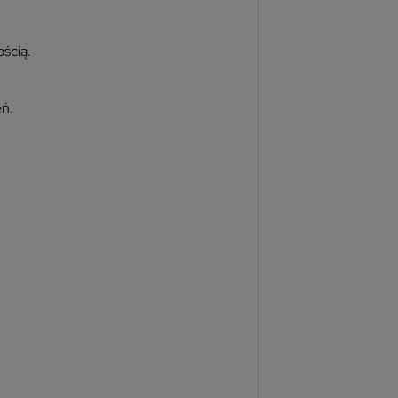
ścią.
eń.