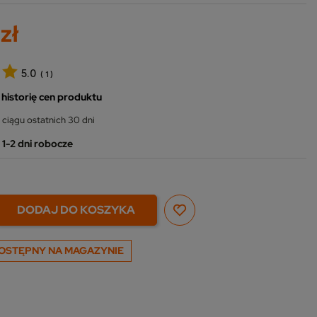
zł
5.0
(
1
)
 historię cen produktu
 ciągu ostatnich 30 dni
1-2 dni robocze
DODAJ DO KOSZYKA
OSTĘPNY NA MAGAZYNIE