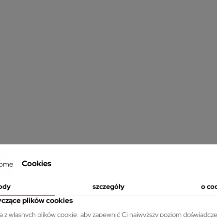
HS.
Cookies
ody
szczegóły
o co
yczące plików cookies
ta z własnych plików cookie, aby zapewnić Ci najwyższy poziom doświadcze