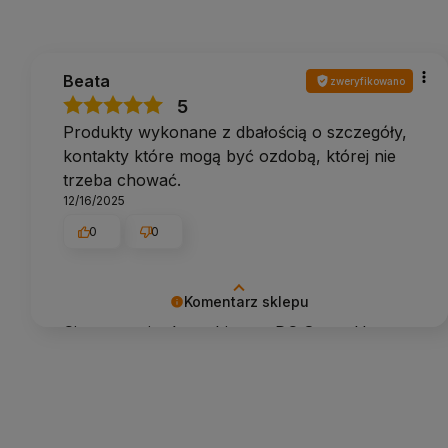
Beata
zweryfikowano
5
Produkty wykonane z dbałością o szczegóły,
kontakty które mogą być ozdobą, której nie
trzeba chować.
12/16/2025
0
0
Komentarz sklepu
Cieszymy się, że wybierasz DC Smart Home.
Wspólnie tworzymy lepszą przestrzeń do
życia.