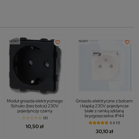
NOWY
NOWY
Moduł gniazda elektrycznego
Gniazdo elektryczne z bolcem
Schuko (bez bolca) 230V
i klapką 230V pojedyncze
pojedynczy czarny
białe z ramką szklaną
bryzgoszczelne IP44
(0)
5.0 (1)
10,50 zł
30,10 zł