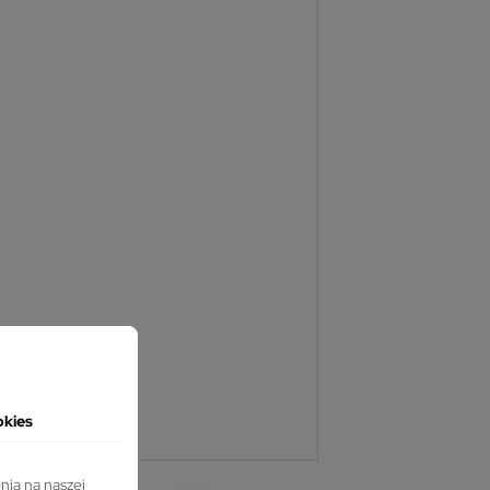
okies
nia na naszej