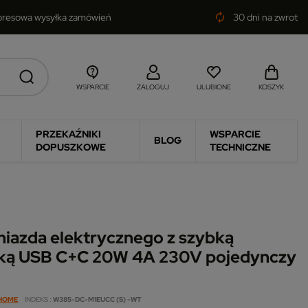
presowa wysyłka zamówień
30 dni na zwrot
autorenew
WSPARCIE
ZALOGUJ
ULUBIONE
KOSZYK
PRZEKAŹNIKI
WSPARCIE
BLOG
DOPUSZKOWE
TECHNICZNE
niazda elektrycznego z szybką
ką USB C+C 20W 4A 230V pojedynczy
 HOME
INDEKS
W385-DC-M1EUCC (S) -WT