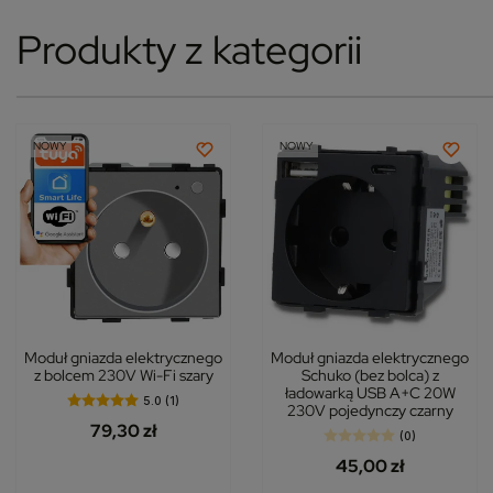
Produkty z kategorii
NOWY
NOWY
Moduł gniazda elektrycznego
Moduł gniazda elektrycznego
z bolcem 230V Wi-Fi szary
Schuko (bez bolca) z
ładowarką USB A+C 20W
5.0 (1)
230V pojedynczy czarny
79,30 zł
(0)
45,00 zł