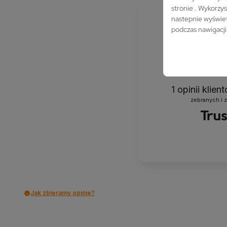
stronie . Wykorzys
nastepnie wyświet
podczas nawigacji
1
opinii klie
zebranych i 
Jak zbieramy opinie?