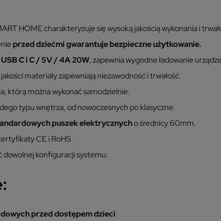
RT HOME charakteryzuje się wysoką jakością wykonania i trwało
enie
przed dziećmi gwarantuje bezpieczne użytkowanie.
 USB C i C / 5V / 4A 20W
, zapewnia wygodne ładowanie urządz
jakości materiały zapewniają niezawodność i trwałość.
cja, którą można wykonać samodzielnie.
żdego typu wnętrza, od nowoczesnych po klasyczne.
tandardowych puszek elektrycznych
o średnicy 60mm.
ertyfikaty CE i RoHS.
 dowolnej konfiguracji systemu.
:
ądowych przed dostępem dzieci