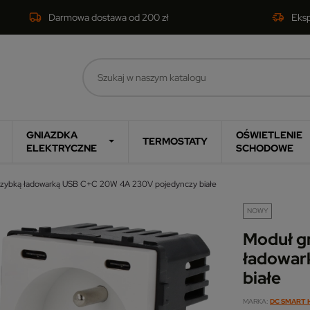
Darmowa dostawa od 200 zł
Eks
GNIAZDKA
OŚWIETLENIE
TERMOSTATY
ELEKTRYCZNE
SCHODOWE
 szybką ładowarką USB C+C 20W 4A 230V pojedynczy białe
NOWY
Moduł g
ładowar
białe
MARKA
DC SMART