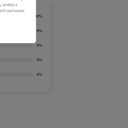
 analizy a
woich zachowań
100%
0%
0%
0%
0%