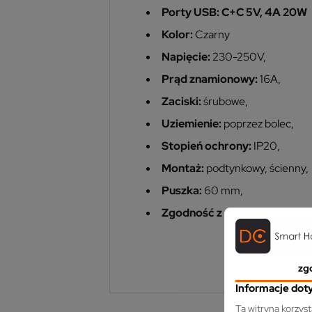
Porty USB: C+C 5V, 4A 20W
Kolor:
Czarny
Napięcie:
230-250V,
Prąd znamionowy:
16A,
Zaciski:
śrubowe,
Uziemienie:
poprzez bolec,
Stopień ochrony:
IP20,
Montaż:
podtynkowy, ścienny,
Puszka:
60 mm,
Zgodność z normami:
CE, Ro
zg
Informacje dot
Ta witryna korzys