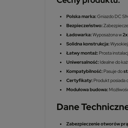
Cechy produktu:
Polska marka:
Gniazdo DC SMA
Bezpieczeństwo:
Zabezpiecz
Ładowarka:
Wyposażona w
2x
Solidna konstrukcja:
Wysokiej 
Łatwy montaż:
Prosta instala
Uniwersalność:
Idealne do ka
Kompatybilność:
Pasuje do
s
Certyfikaty:
Produkt posiada c
Modułowa budowa:
Możliwość
Dane Techniczne
Zabezpieczenie otworów pr