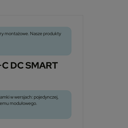
wory montażowe. Nasze produkty
C+C DC SMART
amki w wersjach: pojedynczej,
systemu modułowego.