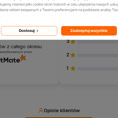
tujemy również pliki cookie stron trzecich w celu ulepszenia naszych usług,
lania reklam związanych z Twoimi preferencjami na podstawie analizy T
5
.
4
Dostosuj
Zaakceptuj wszystkie
5.0
3
ntów
z całego okresu
zweryfikowanych przez
2
1
Opinie klientów