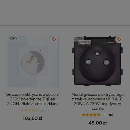
NOWY
NOWY
Gniazdo elektryczne z bolcem
Moduł gniazda elektrycznego
230V pojedyncze ZigBee
z szybką ładowarką USB A+C
2.4GHz Białe z ramką szklaną
20W 4A 230V pojedynczy
czarne
(0)
5.0 (16)
102,60 zł
45,00 zł