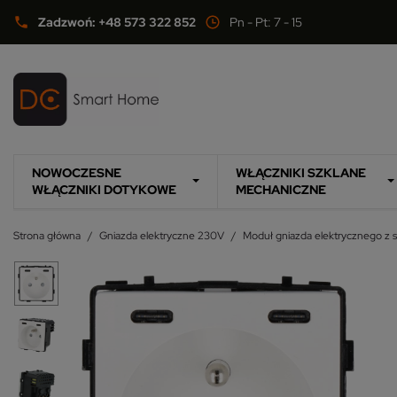
Zadzwoń: +48 573 322 852
Pn - Pt: 7 - 15
phone
NOWOCZESNE
WŁĄCZNIKI SZKLANE
WŁĄCZNIKI DOTYKOWE
MECHANICZNE
Strona główna
Gniazda elektryczne 230V
Moduł gniazda elektrycznego z