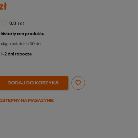
zł
0.0
(
0
)
 historię cen produktu
 ciągu ostatnich 30 dni
1-2 dni robocze
DODAJ DO KOSZYKA
OSTĘPNY NA MAGAZYNIE