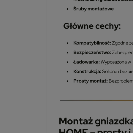
Śruby montażowe
Główne cechy:
Kompatybilność:
Zgodne z
Bezpieczeństwo:
Zabezpiec
Ładowarka:
Wyposażona w
Konstrukcja:
Solidna i bezpi
Prosty montaż:
Bezproblemo
Montaż gniazd
HOME – prosty i