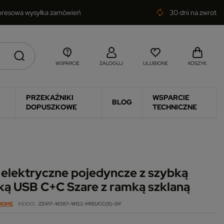
presowa wysyłka zamówień
30 dni na zwrot
autorenew
WSPARCIE
ZALOGUJ
ULUBIONE
KOSZYK
PRZEKAŹNIKI
WSPARCIE
BLOG
DOPUSZKOWE
TECHNICZNE
 elektryczne pojedyncze z szybką
ką USB C+C Szare z ramką szklaną
 HOME
INDEKS
ZZ417-W387-W122-MIEUCC(S)-GY