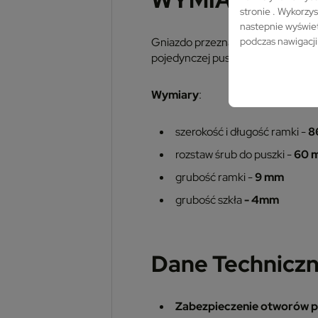
stronie . Wykorzys
nastepnie wyświet
podczas nawigacji
Gniazdo przeznaczone jest do mo
pojedynczej puszce
fi 60 mm
Wymiary
:
szerokość i długość ramki -
8
rozstaw śrub do puszki -
60 
grubość ramki -
9 mm
grubość szkła
- 4mm
Dane Techniczn
Zabezpieczenie otworów p