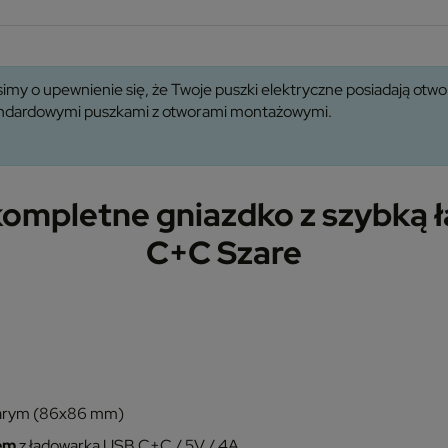
imy o upewnienie się, że Twoje puszki elektryczne posiadają ot
tandardowymi puszkami z otworami montażowymi.
ompletne gniazdko z szybką 
C+C Szare
zarym (86x86 mm)
em
z ładowarką USB C+C / 5V / 4A