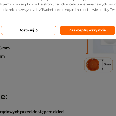
tujemy również pliki cookie stron trzecich w celu ulepszenia naszych usług,
lania reklam związanych z Twoimi preferencjami na podstawie analizy T
.
ntażu w standardowej
Dostosuj
Zaakceptuj wszystkie
6 mm
mm
e:
rądowych przed dostępem dzieci