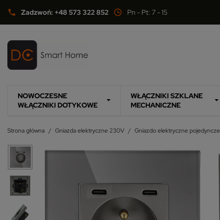
Zadzwoń: +48 573 322 852
Pn - Pt: 7 - 15
phone
NOWOCZESNE
WŁĄCZNIKI SZKLANE
WŁĄCZNIKI DOTYKOWE
MECHANICZNE
Strona główna
Gniazda elektryczne 230V
Gniazdo elektryczne pojedyncze