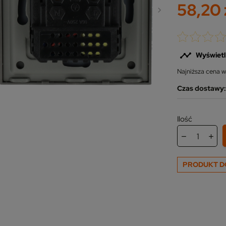
58,20 

Wyświetl
Najniższa cena w
Czas dostawy: 
Ilość
PRODUKT D