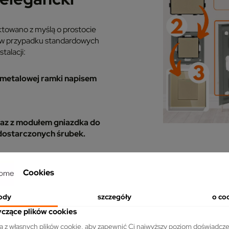
ktowano z myślą o prostocie
ak w przypadku standardowych
talacji:
 metalowej ramki napisem
az z modułem gniazdka do
 dostarczonych śrubek.
Cookies
ody
szczegóły
o co
yczące plików cookies
ta z własnych plików cookie, aby zapewnić Ci najwyższy poziom doświadcze