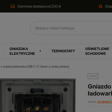
Darmowa dostawa od 200 zł
Eks
GNIAZDKA
OŚWIETLENIE
TERMOSTATY
ELEKTRYCZNE
SCHODOWE
 z szybką ładowarką USB C+C Szare z ramką szklaną
NOWY
Gniazdo
ładowar
MARKA
DC SMART