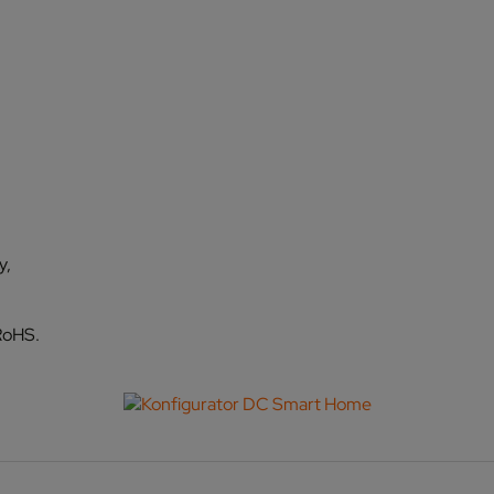
y,
RoHS.