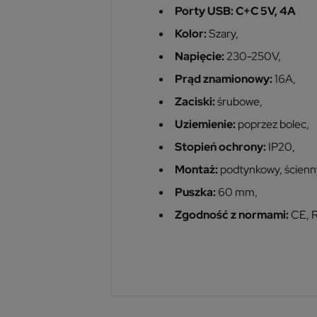
Porty USB: C+C 5V, 4A
Kolor:
Szary,
Napięcie:
230-250V,
Prąd znamionowy:
16A,
Zaciski:
śrubowe,
Uziemienie:
poprzez bolec,
Stopień ochrony:
IP20,
Montaż:
podtynkowy, ścienn
Puszka:
60 mm,
Zgodność z normami:
CE, 