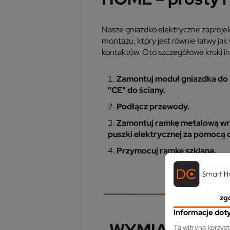
Nasze gniazdko elektryczne zaproje
montażu, który jest równie łatwy j
kontaktów. Oto szczegółowe kroki ins
Zamontuj moduł gniazdka do
"CE" do ściany.
Podłącz przewody.
Zamontuj ramkę metalową wr
puszki elektrycznej za pomocą
Przymocuj ramkę szklaną.
zg
Informacje dot
WYMIARY
Ta witryna korzys