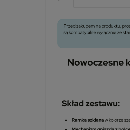
Przed zakupem na produktu, pros
są kompatybilne wyłącznie ze s
Nowoczesne k
Skład zestawu:
Ramka szklana
w kolorze s
Mechanizm gniazda z bolc