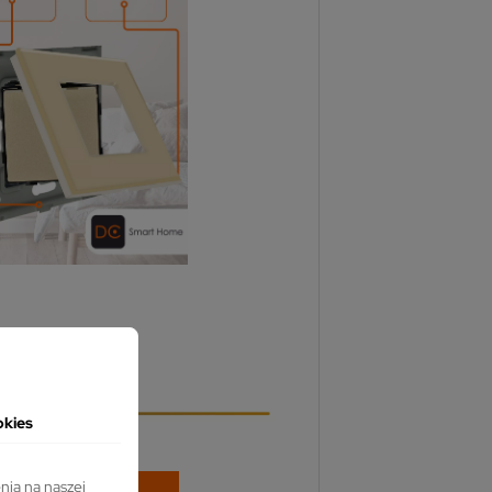
okies
nia na naszej