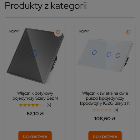
Produkty z kategorii
NOWY
NOWY
Włącznik dotykowy
Włącznik światła na dwie
pojedynczy Szary Bez N
puszki 1xpojedynczy
1xpodwójny 1G2G Biały z N
5.0 (5)
(0)
62,10 zł
108,60 zł
DO KOSZYKA
DO KOSZYKA