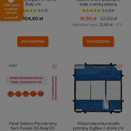
Biały z N
białe z ramką szklaną
2386
opinii
z całego
5.0 (1)
5.0 (23)
okresu
104,60 zł
18,90 zł
22,90 zł
Najniższa cena:
22,90 zł
-17%
DO KOSZYKA
DO KOSZYKA
NOWY
NOWY
Panel Szklany Pięciokrotny
Moduł włącznika światła
Na 5 Puszek 0G Biały DC
potrójny ZigBee 2.4GHz z N