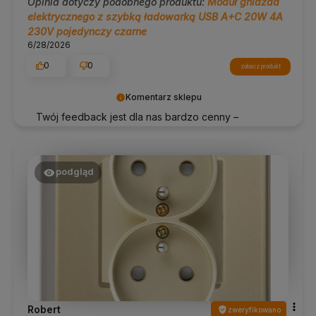
Opinia dotyczy podobnego produktu:
Moduł gniazda
elektrycznego z szybką ładowarką USB A+C 20W 4A
230V pojedynczy czarne
6/28/2026
0
0
zobacz produkt
Komentarz sklepu
Twój feedback jest dla nas bardzo cenny –
dziękujemy za ocenę!
podgląd
Robert
zweryfikowano