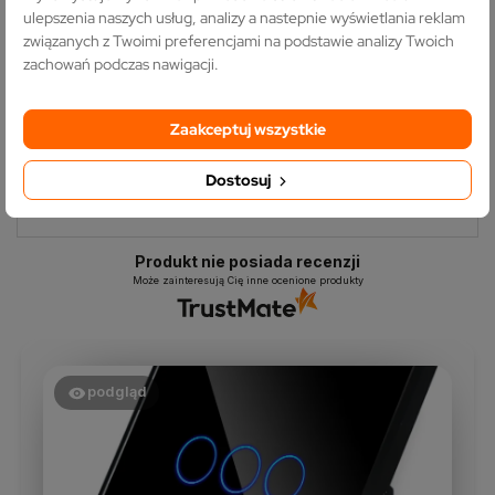
spersonalizowanego systemu sterowania
ulepszenia naszych usług, analizy a nastepnie wyświetlania reklam
dla każdego domu czy biura.
Zapraszamy do
związanych z Twoimi preferencjami na podstawie analizy Twoich
skorzystania z naszej oferty i cieszenia się
zachowań podczas nawigacji.
komfortem, jakie dają modułowe włączniki
dotykowe.
Zaakceptuj wszystkie
Dostosuj
Produkt nie posiada recenzji
Może zainteresują Cię inne ocenione produkty
podgląd