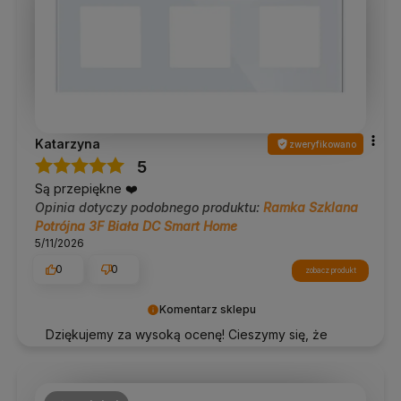
Katarzyna
zweryfikowano
5
Są przepiękne ❤️
Opinia dotyczy podobnego produktu:
Ramka Szklana
Potrójna 3F Biała DC Smart Home
5/11/2026
0
0
zobacz produkt
Komentarz sklepu
Dziękujemy za wysoką ocenę! Cieszymy się, że
nasze produkty spełniły Twoje oczekiwania ⚡️