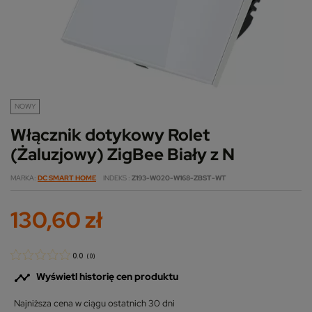
NOWY
Włącznik dotykowy Rolet
(Żaluzjowy) ZigBee Biały z N
MARKA
DC SMART HOME
INDEKS
Z193-W020-W168-ZBST-WT
130,60 zł
0.0
(
0
)

Wyświetl historię cen produktu
Najniższa cena w ciągu ostatnich 30 dni