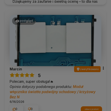
Dziękujemy za zaufanie i świetną ocenę – to dla nas
wiele znaczy!
podgląd
Marcin
zweryfikowano
5
Polecam, super obsługa!🔥
Opinia dotyczy podobnego produktu:
Moduł
włącznika światła podwójny schodowy / krzyżowy
Bez N
6/16/2026
0
0
zobacz produkt