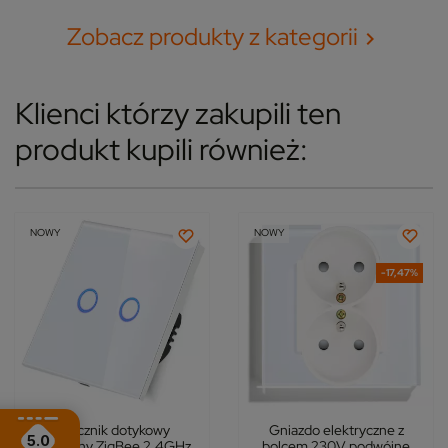
Zobacz produkty z kategorii

Klienci którzy zakupili ten
produkt kupili również:
NOWY
NOWY
-17,47%
Włącznik dotykowy
Gniazdo elektryczne z
5.0
podwójny ZigBee 2.4GHz
bolcem 230V podwójne