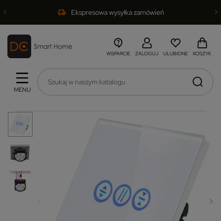
Ekspresowa wysyłka zamówień
WSPARCIE
ZALOGUJ
ULUBIONE
KOSZYK
MENU