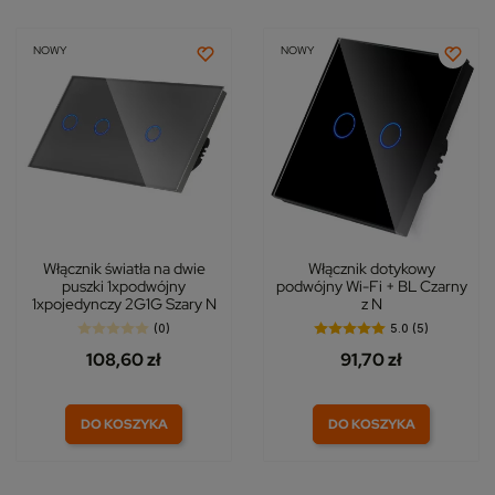
NOWY
NOWY
Włącznik światła na dwie
Włącznik dotykowy
puszki 1xpodwójny
podwójny Wi-Fi + BL Czarny
1xpojedynczy 2G1G Szary N
z N
(0)
5.0 (5)
108,60 zł
91,70 zł
DO KOSZYKA
DO KOSZYKA