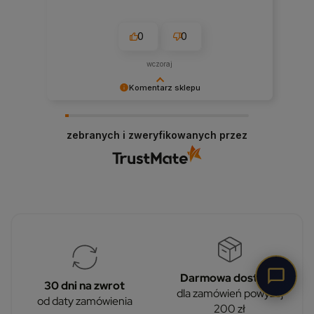
0
0
wczoraj
Komentarz sklepu
Dziękujemy za wysoką ocenę! Cieszymy się, że
nasze produkty spełniły Twoje oczekiwania ⚡️
zebranych i zweryfikowanych przez
Darmowa dostawa
30 dni na zwrot
dla zamówień powyżej
od daty zamówienia
200 zł