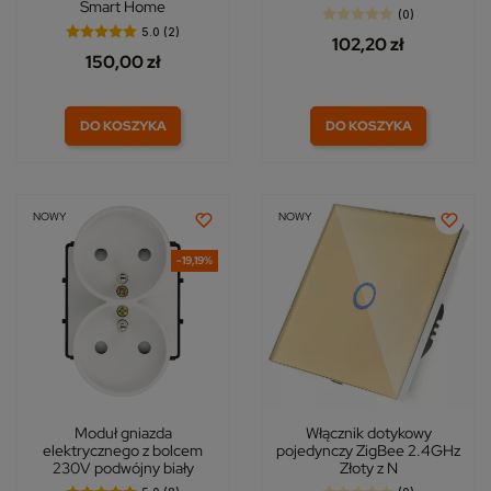
Smart Home
(0)
5.0 (2)
102,20 zł
150,00 zł
DO KOSZYKA
DO KOSZYKA
NOWY
NOWY
-19,19%
Moduł gniazda
Włącznik dotykowy
elektrycznego z bolcem
pojedynczy ZigBee 2.4GHz
230V podwójny biały
Złoty z N