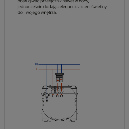
obsługiwać przełącznik nawet w nocy,
jednocześnie dodając elegancki akcent świetlny
do Twojego wnętrza.