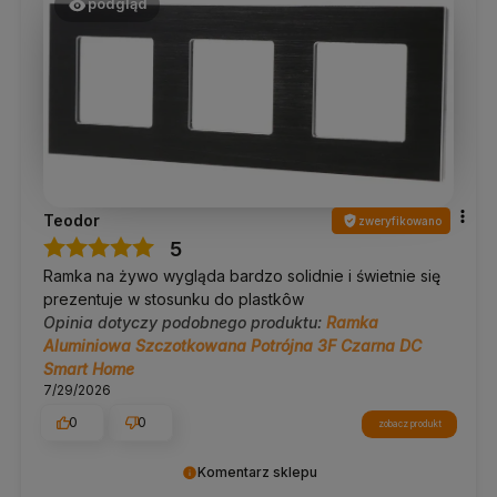
podgląd
Teodor
zweryfikowano
5
Ramka na żywo wygląda bardzo solidnie i świetnie się
prezentuje w stosunku do plastkôw
Opinia dotyczy podobnego produktu:
Ramka
Aluminiowa Szczotkowana Potrójna 3F Czarna DC
Smart Home
7/29/2026
0
0
zobacz produkt
Komentarz sklepu