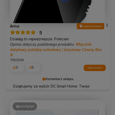
Anna
zweryfikowano
5
Działają to najważniejsze. Polecam
Opinia dotyczy podobnego produktu:
Włącznik
dotykowy potrójny schodowy / krzyżowy Czarny Bez
N
7/6/2026
0
0
zobacz produkt
Komentarz sklepu
Dziękujemy za wybór DC Smart Home. Twoje
zadowolenie wiele dla nas znaczy!
podgląd