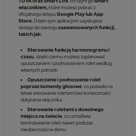
TUYA oraz Smart Life
, co czyni go
Smart
włącznikiem,
które możesz pobrać z
oficjalnego sklepu
Google Play lub App
Store.
Dzięki tym aplikacjom uzyskujesz
dostęp do szeregu
zaawansowanych funkcji,
takich jak:
Sterowanie funkcją harmonogramu i
czasu
, dzięki czemu możesz zaplanować
opuszczaniem i podnoszeniem rolet według
własnych potrzeb
Opuszczanie i podnoszenie rolet
poprzez komendy głosowe
, co pozwala na
łatwe sterowanie roletami bez konieczności
dotykania włącznika
Sterowanie roletami z dowolnego
miejsca na świecie
, co umożliwia
kontrolowanie rolet nawet podczas
nieobecności w domu