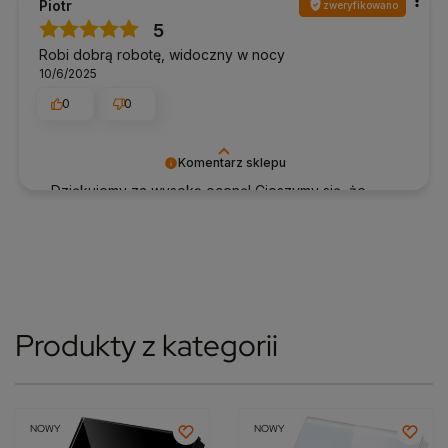
Piotr
zweryfikowano
5
Robi dobrą robotę, widoczny w nocy
10/6/2025
0
0
Komentarz sklepu
Dziękujemy za wysoką ocenę! Cieszymy się, że
nasze produkty spełniły Twoje oczekiwania ⚡️
Produkty z kategorii
NOWY
NOWY