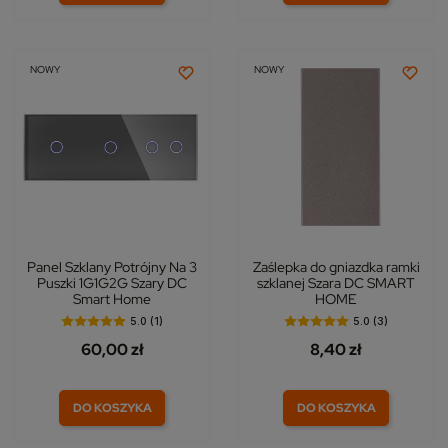
NOWY
NOWY
Panel Szklany Potrójny Na 3
Zaślepka do gniazdka ramki
Puszki 1G1G2G Szary DC
szklanej Szara DC SMART
Smart Home
HOME
5.0 (1)
5.0 (3)
60,00 zł
8,40 zł
DO KOSZYKA
DO KOSZYKA