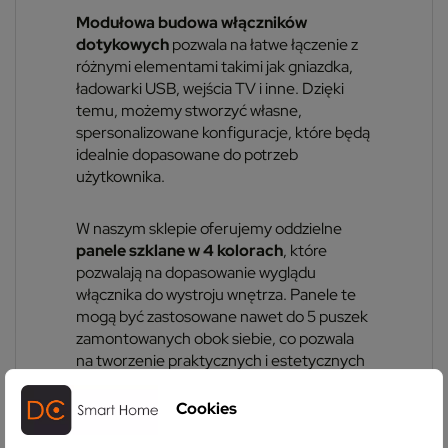
Modułowa budowa włączników
dotykowych
pozwala na łatwe łączenie z
różnymi elementami takimi jak gniazdka,
ładowarki USB, wejścia TV i inne. Dzięki
temu, możemy stworzyć własne,
spersonalizowane konfiguracje, które będą
idealnie dopasowane do potrzeb
użytkownika.
W naszym sklepie oferujemy oddzielne
panele szklane w 4 kolorach
, które
pozwalają na dopasowanie wyglądu
włącznika do wystroju wnętrza. Panele te
mogą być zastosowane nawet do 5 puszek
zamontowanych obok siebie, co pozwala
na tworzenie praktycznych i estetycznych
rozwiązań na ścianie.
Cookies
Oprócz tego, mamy w ofercie
moduły