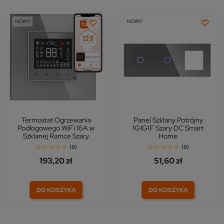
NOWY
NOWY
Termostat Ogrzewania
Panel Szklany Potrójny
Podłogowego WiFi 16A w
1G1G1F Szary DC Smart
Szklanej Ramce Szary
Home
(0)
(0)
193,20 zł
51,60 zł
DO KOSZYKA
DO KOSZYKA