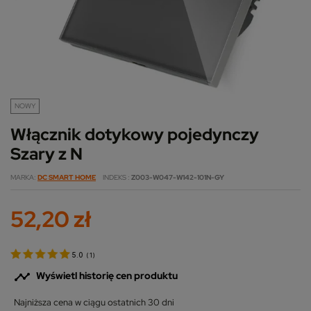
NOWY
Włącznik dotykowy pojedynczy
Szary z N
MARKA
DC SMART HOME
INDEKS
Z003-W047-W142-101N-GY
52,20 zł
5.0
(
1
)

Wyświetl historię cen produktu
Najniższa cena w ciągu ostatnich 30 dni