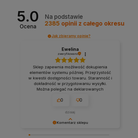
5.0
Na podstawie
2385
opinii
z całego okresu
Ocena
Jak zbieramy opinie?
Ewelina
zweryfikowano
Sklep zapewnia możliwość dokupienia
elementów systemu później. Przejrzystość
w kwestii dostępności towaru. Staranność i
dokładność w przygotowaniu wysyłki.
Można polegać na deklarowanych
terminach wysyłki. Firma, na której można
0
0
polegać przy realizacji projektu smart
home. 👍️
dzisiaj
Komentarz sklepu
Bardzo dziękujemy! Opinie takie jak Twoja są dla