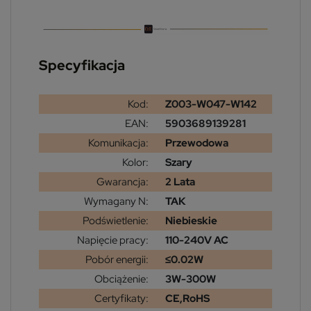
Specyfikacja
Kod:
Z003-W047-W142
EAN:
5903689139281
Komunikacja:
Przewodowa
Kolor:
Szary
Gwarancja:
2 Lata
Wymagany N:
TAK
Podświetlenie:
Niebieskie
Napięcie pracy:
110-240V AC
Pobór energii:
≤0.02W
Obciążenie:
3W-300W
Certyfikaty:
CE,RoHS