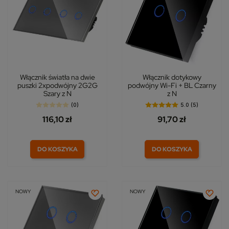
Włącznik światła na dwie
Włącznik dotykowy
puszki 2xpodwójny 2G2G
podwójny Wi-Fi + BL Czarny
Szary z N
z N
(0)
5.0 (5)
116,10 zł
91,70 zł
DO KOSZYKA
DO KOSZYKA
NOWY
NOWY