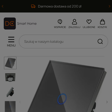
Darmowa dostawa od 200 zł
WSPARCIE
ZALOGUJ
ULUBIONE
KOSZYK
MENU