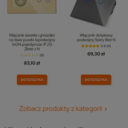
Włącznik światła i gniazdko
Włącznik dotykowy
na dwie puszki 1xpodwójny
podwójny Szary Bez N
1xGN pojedyncze 1F2G
5.0 (3)
Złote z N
69,30 zł
(0)
83,10 zł
DO KOSZYKA
DO KOSZYKA
Zobacz produkty z kategorii
