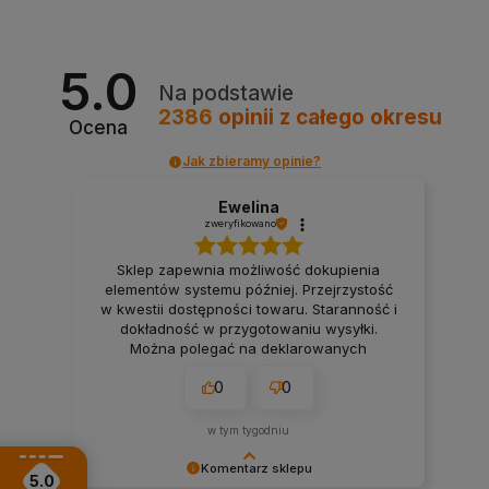
5.0
Na podstawie
2386
opinii
z całego okresu
Ocena
Jak zbieramy opinie?
Ewelina
zweryfikowano
Sklep zapewnia możliwość dokupienia
elementów systemu później. Przejrzystość
w kwestii dostępności towaru. Staranność i
dokładność w przygotowaniu wysyłki.
Można polegać na deklarowanych
terminach wysyłki. Firma, na której można
0
0
polegać przy realizacji projektu smart
home. 👍️
w tym tygodniu
Komentarz sklepu
5.0