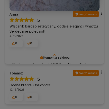
Anna
zweryfikowano
5
Włącznik bardzo estetyczny, dodaje elegancji wnętrzu.
Serdecznie polecam!!!
4/21/2026
0
0
Komentarz sklepu
Dziękujemy, że wybrałeś DC Smart Home. Twój
komfort to dla nas priorytet 🔌
Tomasz
zweryfikowano
5
Ocena klienta:
Doskonale
12/18/2025
0
0