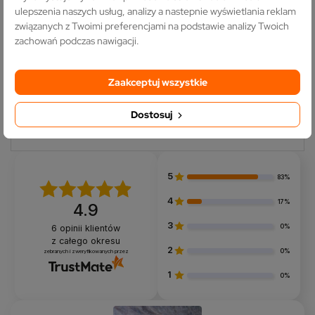
spersonalizowanego systemu sterowania
ulepszenia naszych usług, analizy a nastepnie wyświetlania reklam
dla każdego domu czy biura. Zapraszamy
związanych z Twoimi preferencjami na podstawie analizy Twoich
do skorzystania z naszej oferty i cieszenia
zachowań podczas nawigacji.
się komfortem, jakie dają modułowe
włączniki dotykowe.
Zaakceptuj wszystkie
Dostosuj
5
83%
4
17%
4.9
3
0%
6
opinii klientów
z całego okresu
2
0%
zebranych i zweryfikowanych przez
1
0%