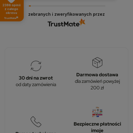
Bardzo dziękujemy! Opinie takie jak Twoja są dla
2386
opinii
nas nieocenione.
z całego
okresu
zebranych i zweryfikowanych przez
Darmowa dostawa
30 dni na zwrot
dla zamówień powyżej
od daty zamówienia
200 zł
Bezpieczne płatności
imoje