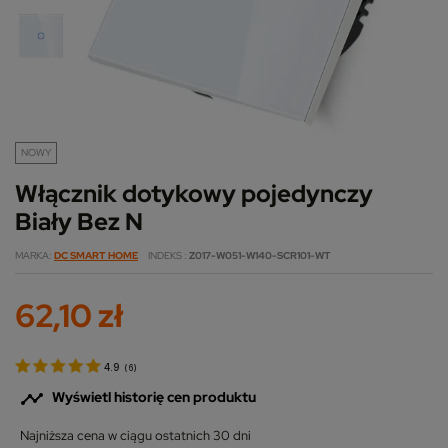
NOWY
Włącznik dotykowy pojedynczy
Biały Bez N
MARKA
DC SMART HOME
INDEKS
Z017-W051-W140-SCR101-WT
62,10 zł
4.9
(
6
)

Wyświetl historię cen produktu
Najniższa cena w ciągu ostatnich 30 dni