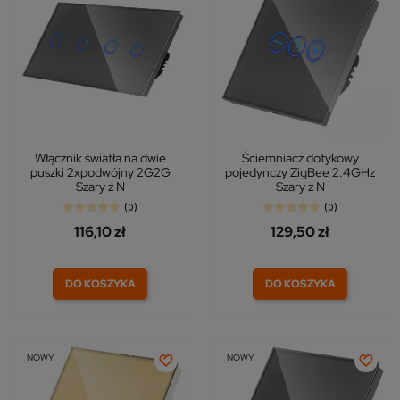
Włącznik światła na dwie
Ściemniacz dotykowy
puszki 2xpodwójny 2G2G
pojedynczy ZigBee 2.4GHz
Szary z N
Szary z N
(0)
(0)
116,10 zł
129,50 zł
DO KOSZYKA
DO KOSZYKA
NOWY
NOWY