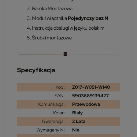
Ramka Montażowa
Moduł włącznika
Pojedynczy bez N
Instrukcja obsługi w języku polskim
Śrubki montażowe
Specyfikacja
Kod:
Z017-W051-W140
EAN:
5903689139427
Komunikacja:
Przewodowa
Kolor:
Biały
Gwarancja:
2 Lata
Wymagany N:
Nie