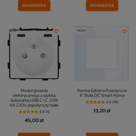
DO KOSZYKA
DO KOSZYKA
NOWY
NOWY
Moduł gniazda
Ramka Szklana Pojedyncza
elektrycznego z szybką
1F Biała DC Smart Home
ładowarką USB C+C 20W
5.0 (19)
4A 230V pojedynczy białe
13,20 zł
5.0 (1)
45,00 zł