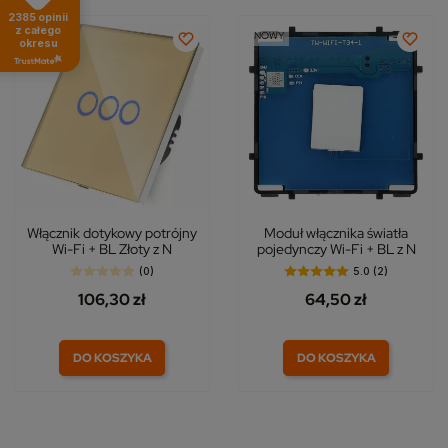
2385
opinii
z całego
NOWY
NOWY
okresu
Włącznik dotykowy potrójny
Moduł włącznika światła
Wi-Fi + BL Złoty z N
pojedynczy Wi-Fi + BL z N
(0)
5.0 (2)
106,30 zł
64,50 zł
DO KOSZYKA
DO KOSZYKA