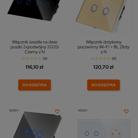
Włącznik światła na dwie
Włącznik dotykowy
puszki 2xpodwójny 2G2G
poczwórny Wi-Fi + BL Złoty
Czarny z N
z N
(0)
(0)
116,10 zł
120,70 zł
DO KOSZYKA
DO KOSZYKA
NOWY
NOWY