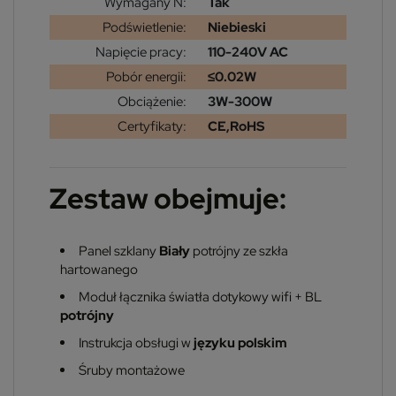
Wymagany N:
Tak
Podświetlenie:
Niebieski
Napięcie pracy:
110-240V AC
Pobór energii:
≤0.02W
Obciążenie:
3W-300W
Certyfikaty:
CE,RoHS
Zestaw obejmuje:
Panel szklany
Biały
potrójny ze szkła
hartowanego
Moduł łącznika światła dotykowy wifi + BL
potrójny
Instrukcja obsługi w
języku polskim
Śruby montażowe