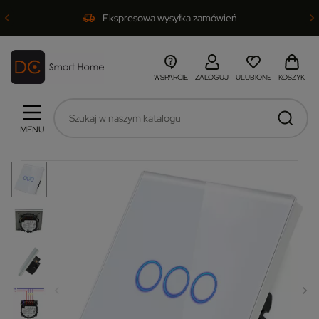
Ekspresowa wysyłka zamówień
WSPARCIE
ZALOGUJ
ULUBIONE
KOSZYK
MENU