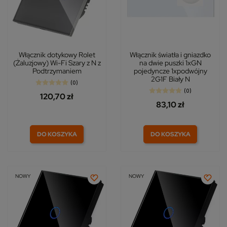
Włącznik dotykowy Rolet
Włącznik światła i gniazdko
(Żaluzjowy) Wi-Fi Szary z N z
na dwie puszki 1xGN
Podtrzymaniem
pojedyncze 1xpodwójny
2G1F Biały N
(0)
(0)
120,70 zł
83,10 zł
DO KOSZYKA
DO KOSZYKA
NOWY
NOWY