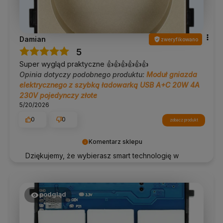
Damian
zweryfikowano
5
Super wygląd praktyczne 👍👍👍👍👍👍
Opinia dotyczy podobnego produktu:
Moduł gniazda
elektrycznego z szybką ładowarką USB A+C 20W 4A
230V pojedynczy złote
5/20/2026
0
0
zobacz produkt
Komentarz sklepu
Dziękujemy, że wybierasz smart technologię w
dobrym stylu!
podgląd