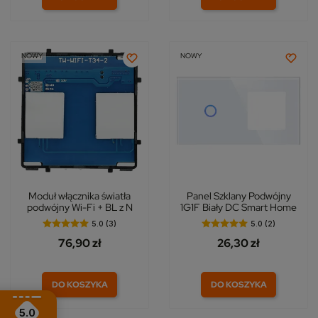
NOWY
NOWY
Moduł włącznika światła
Panel Szklany Podwójny
podwójny Wi-Fi + BL z N
1G1F Biały DC Smart Home
5.0 (3)
5.0 (2)
76,90 zł
26,30 zł
DO KOSZYKA
DO KOSZYKA
5.0