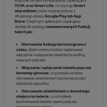
Włącznik ten jest kompatybilny z aplikacjami
TUYA oraz Smart Life
, co czyni go
Smart
włącznikiem,
które możesz pobrać z
oficjalnego sklepu
Google Play lub App
Store.
Dzięki tym aplikacjom uzyskujesz
dostęp do szeregu
zaawansowanych funkcji,
takich jak:
Sterowanie funkcją harmonogramu i
czasu
, dzięki czemu możesz zaplanować
włączenie i wyłączenie oświetlenia według
własnych potrzeb
Włączanie i wyłączanie światła poprzez
komendy głosowe
, co pozwala na łatwe
sterowanie oświetleniem bez konieczności
dotykania włącznika
Sterowanie oświetleniem z dowolnego
miejsca na świecie
, co umożliwia
kontrolowanie światła nawet podczas
nieobecności w domu