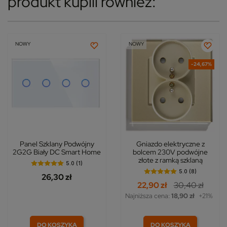
produkt kupili również:
NOWY
NOWY
-24,67%
Panel Szklany Podwójny
Gniazdo elektryczne z
2G2G Biały DC Smart Home
bolcem 230V podwójne
złote z ramką szklaną
5.0 (1)
5.0 (8)
26,30 zł
22,90 zł
30,40 zł
Najniższa cena:
18,90 zł
+21%
DO KOSZYKA
DO KOSZYKA