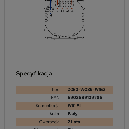
Specyfikacja
Kod:
Z053-W039-W152
EAN:
5903689139786
Komunikacja:
Wifi BL
Kolor:
Biały
Gwarancja:
2 Lata