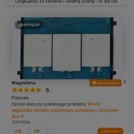
Dziękujemy za zaufanie i świetną ocenę – to dla nas
wiele znaczy!
podgląd
Magdalena
zweryfikowano
5
Polecam
Opinia dotyczy podobnego produktu:
Moduł
włącznika światła pojedynczy schodowy / krzyżowy
Bez N
7/27/2026
0
0
zobacz produkt