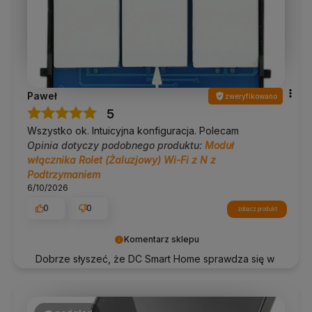
Paweł
zweryfikowano
5
Wszystko ok. Intuicyjna konfiguracja. Polecam
Opinia dotyczy podobnego produktu:
Moduł
włącznika Rolet (Żaluzjowy) Wi-Fi z N z
Podtrzymaniem
6/10/2026
0
0
zobacz produkt
Komentarz sklepu
Dobrze słyszeć, że DC Smart Home sprawdza się w
praktyce. Dziękujemy!