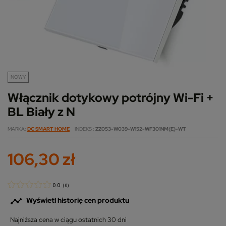
NOWY
Włącznik dotykowy potrójny Wi-Fi +
BL Biały z N
MARKA
DC SMART HOME
INDEKS
ZZ053-W039-W152-WF301NM(E)-WT
106,30 zł
0.0
(
0
)

Wyświetl historię cen produktu
Najniższa cena w ciągu ostatnich 30 dni