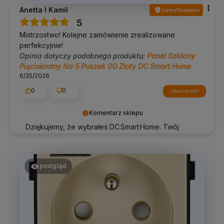
Anetta I Kamil
zweryfikowano
5
Mistrzostwo! Kolejne zamówienie zrealizowane
perfekcyjnie!
Opinia dotyczy podobnego produktu:
Panel Szklany
Pięciokrotny Na 5 Puszek 0G Złoty DC Smart Home
6/25/2026
0
0
zobacz produkt
Komentarz sklepu
Dziękujemy, że wybrałeś DC Smart Home. Twój
komfort to dla nas priorytet 🔌
podgląd