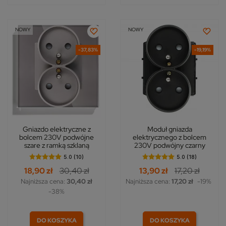
NOWY
NOWY
-37,83%
-19,19%
Gniazdo elektryczne z
Moduł gniazda
bolcem 230V podwójne
elektrycznego z bolcem
szare z ramką szklaną
230V podwójny czarny
5.0 (10)
5.0 (18)
18,90 zł
30,40 zł
13,90 zł
17,20 zł
Najniższa cena:
30,40 zł
Najniższa cena:
17,20 zł
-19%
-38%
DO KOSZYKA
DO KOSZYKA