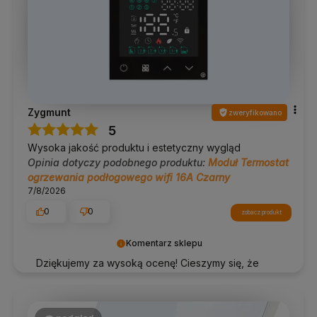
Zygmunt
zweryfikowano
5
Wysoka jakość produktu i estetyczny wygląd
Opinia dotyczy podobnego produktu:
Moduł Termostat
ogrzewania podłogowego wifi 16A Czarny
7/8/2026
0
0
zobacz produkt
Komentarz sklepu
Dziękujemy za wysoką ocenę! Cieszymy się, że
nasze produkty spełniły Twoje oczekiwania ⚡️