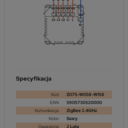
Specyfikacja
Kod:
Z075-W058-W158
EAN:
5905730520000
Komunikacja:
ZigBee 2.4GHz
Kolor:
Szary
Gwarancja:
2 Lata