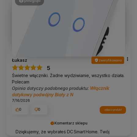
podgląd
Łukasz
zweryfikowano
5
Świetne włączniki. Żadne wydziwianie, wszystko działa.
Polecam
Opinia dotyczy podobnego produktu:
Włącznik
dotykowy podwójny Biały z N
7/16/2026
0
0
zobacz produkt
Komentarz sklepu
Dziękujemy, że wybrałeś DC Smart Home. Twój