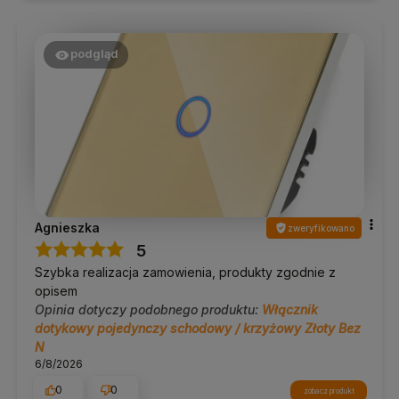
komfort to dla nas priorytet 🔌
podgląd
Agnieszka
zweryfikowano
5
Szybka realizacja zamowienia, produkty zgodnie z
opisem
Opinia dotyczy podobnego produktu:
Włącznik
dotykowy pojedynczy schodowy / krzyżowy Złoty Bez
N
6/8/2026
0
0
zobacz produkt