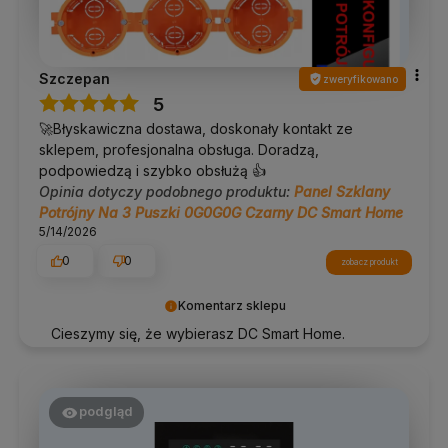
Szczepan
zweryfikowano
5
🚀Błyskawiczna dostawa, doskonały kontakt ze
sklepem, profesjonalna obsługa. Doradzą,
podpowiedzą i szybko obsłużą 👍️
Opinia dotyczy podobnego produktu:
Panel Szklany
Potrójny Na 3 Puszki 0G0G0G Czarny DC Smart Home
5/14/2026
0
0
zobacz produkt
Komentarz sklepu
Cieszymy się, że wybierasz DC Smart Home.
Wspólnie tworzymy lepszą przestrzeń do życia.
podgląd