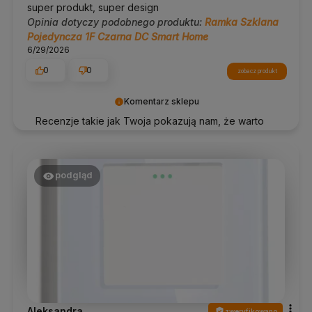
super produkt, super design
Opinia dotyczy podobnego produktu:
Ramka Szklana
Pojedyncza 1F Czarna DC Smart Home
6/29/2026
0
0
zobacz produkt
Komentarz sklepu
Recenzje takie jak Twoja pokazują nam, że warto
się starać – dziękujemy!
podgląd
Aleksandra
zweryfikowano