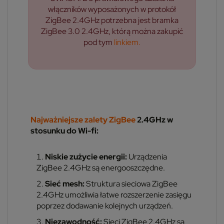
włączników wyposażonych w protokół
ZigBee 2.4GHz potrzebna jest bramka
ZigBee 3.0 2.4GHz, którą można zakupić
pod tym
linkiem.
Najważniejsze zalety ZigBee
2.4GHz w
stosunku do Wi-fi:
Niskie zużycie energii:
Urządzenia
ZigBee 2.4GHz są energooszczędne.
Sieć mesh:
Struktura sieciowa ZigBee
2.4GHz umożliwia łatwe rozszerzenie zasięgu
poprzez dodawanie kolejnych urządzeń.
Niezawodność:
Sieci ZigBee 2.4GHz są