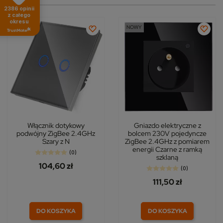
2386
opinii
z całego
okresu
NOWY
NOWY
Włącznik dotykowy
Gniazdo elektryczne z
podwójny ZigBee 2.4GHz
bolcem 230V pojedyncze
Szary z N
ZigBee 2.4GHz z pomiarem
energii Czarne z ramką
(0)
szklaną
104,60 zł
(0)
111,50 zł
DO KOSZYKA
DO KOSZYKA