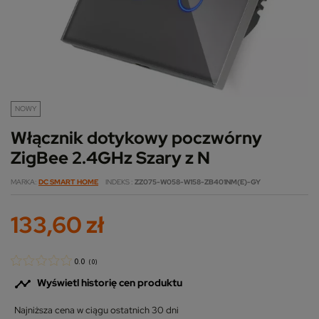
NOWY
Włącznik dotykowy poczwórny
ZigBee 2.4GHz Szary z N
MARKA
DC SMART HOME
INDEKS
ZZ075-W058-W158-ZB401NM(E)-GY
133,60 zł
0.0
(
0
)

Wyświetl historię cen produktu
Najniższa cena w ciągu ostatnich 30 dni