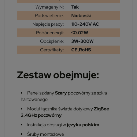
Wymagany N:
Tak
Podświetlenie:
Niebieski
Napięcie pracy:
110-240V AC
Pobór energii:
≤0.02W
Obciążenie:
3W-300W
Certyfikaty:
CE,RoHS
Zestaw obejmuje:
Panel szklany
Szary
poczwórny ze szkła
hartowanego
Moduł łącznika światła dotykowy
ZigBee
2.4GHz
poczwórny
Instrukcja obsługi w
języku polskim
Śruby montażowe