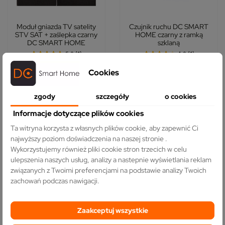
Moduł gniazda TV satelity
Czujnik ruchu DC SMART
STV SAT + zaślepka czarny
HOME czarny z ramką
DC SMART HOME
szklaną
5.0 (1)
4.0 (1)
22,10 zł
55,30 zł
Cookies
zgody
szczegóły
o cookies
DO KOSZYKA
DO KOSZYKA
Informacje dotyczące plików cookies
Ta witryna korzysta z własnych plików cookie, aby zapewnić Ci
najwyższy poziom doświadczenia na naszej stronie .
NOWY
NOWY
Wykorzystujemy również pliki cookie stron trzecich w celu
ulepszenia naszych usług, analizy a nastepnie wyświetlania reklam
związanych z Twoimi preferencjami na podstawie analizy Twoich
zachowań podczas nawigacji.
Zaakceptuj wszystkie