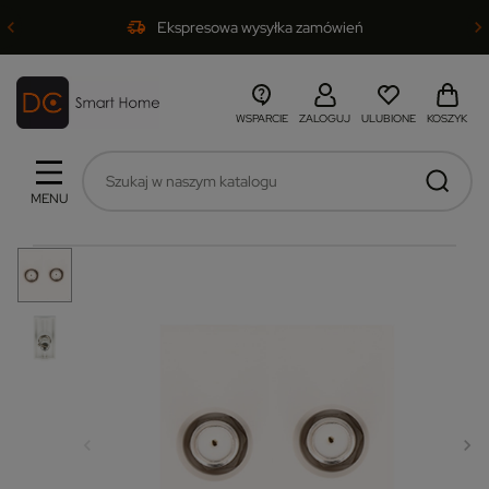
Ekspresowa wysyłka zamówień
WSPARCIE
ZALOGUJ
ULUBIONE
KOSZYK
MENU