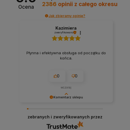
2386
opinii
z całego okresu
Ocena
Jak zbieramy opinie?
Kazimiera
zweryfikowano
Płynna i efektywna obsługa od początku do
końca.
0
0
wczoraj
Komentarz sklepu
Dziękujemy za wysoką ocenę! Cieszymy się, że
nasze produkty spełniły Twoje oczekiwania ⚡️
zebranych i zweryfikowanych przez