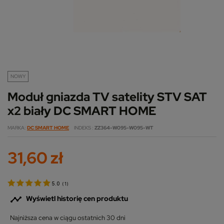
NOWY
Moduł gniazda TV satelity STV SAT
x2 biały DC SMART HOME
MARKA
DC SMART HOME
INDEKS
ZZ364-W095-W095-WT
31,60 zł
5.0
(
1
)

Wyświetl historię cen produktu
Najniższa cena w ciągu ostatnich 30 dni