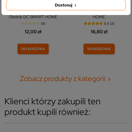
Dostosuj
Moduł 1/2 Gniazdo
Zaślepka do gniazdka ramki
Głośnikowe Stereo Szare
szklanej x2 Biała DC SMART
Głośnik DC SMART HOME
HOME
(0)
5.0 (2)
12,00 zł
16,80 zł
DO KOSZYKA
DO KOSZYKA
Zobacz produkty z kategorii

Klienci którzy zakupili ten
produkt kupili również: