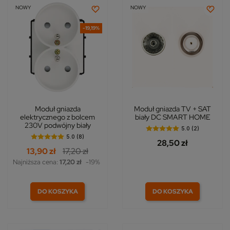
NOWY
NOWY
-19,19%
Moduł gniazda
Moduł gniazda TV + SAT
elektrycznego z bolcem
biały DC SMART HOME
230V podwójny biały
5.0 (2)
5.0 (8)
28,50 zł
13,90 zł
17,20 zł
Najniższa cena:
17,20 zł
-19%
DO KOSZYKA
DO KOSZYKA