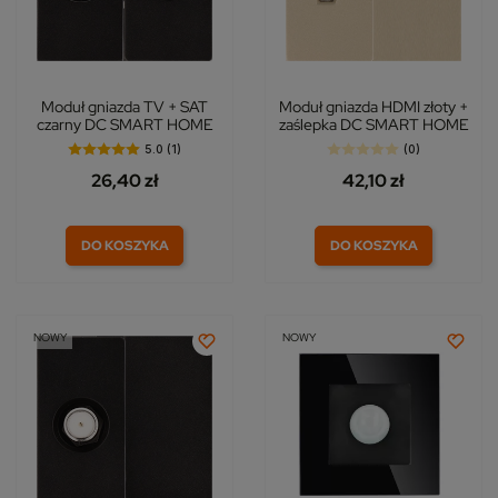
Moduł gniazda TV + SAT
Moduł gniazda HDMI złoty +
czarny DC SMART HOME
zaślepka DC SMART HOME
5.0 (1)
(0)
26,40 zł
42,10 zł
DO KOSZYKA
DO KOSZYKA
NOWY
NOWY