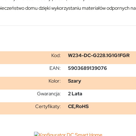
ieczeństwo domu dzięki wykorzystaniu materiałów odpornych na
Kod:
W234-DC-G228.1G1G1FGR
EAN:
5903689139076
Kolor:
Szary
Gwarancja:
2 Lata
Certyfikaty:
CE,RoHS