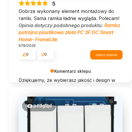
5
Dobrze wykonany element montażowy do
ramki. Sama ramka ładnie wygląda. Polecam!
Opinia dotyczy podobnego produktu:
Ramka
potrójna plastikowa złota PC 3F DC Smart
Home- FrameLite
5/19/2026
0
0
zobacz produkt
Komentarz sklepu
Dziękujemy, że wybierasz jakość i design w
jednym – DC Smart Home.
podgląd