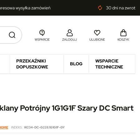
presowa wysyłka zamówień
30 dni na zwrot
autorenew
WSPARCIE
ZALOGUJ
ULUBIONE
KOSZYK
PRZEKAŹNIKI
WSPARCIE
BLOG
DOPUSZKOWE
TECHNICZNE
klany Potrójny 1G1G1F Szary DC Smart
 HOME
INDEKS
W234-DC-G228.1G1G1F-GY