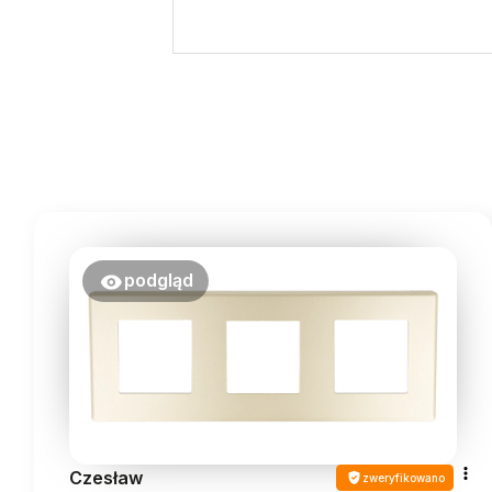
podgląd
Czesław
zweryfikowano