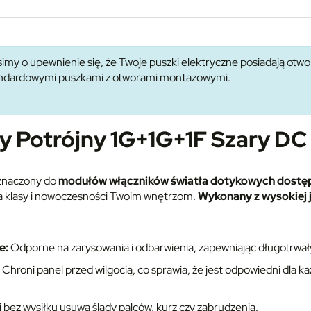
imy o upewnienie się, że Twoje puszki elektryczne posiadają ot
tandardowymi puszkami z otworami montażowymi.
ny Potrójny 1G+1G+1F Szary D
eznaczony do
modułów włączników światła dotykowych dostęp
da klasy i nowoczesności Twoim wnętrzom.
Wykonany z wysokiej 
e:
Odporne na zarysowania i odbarwienia, zapewniając długotrwały
Chroni panel przed wilgocią, co sprawia, że jest odpowiedni dla 
 bez wysiłku usuwa ślady palców, kurz czy zabrudzenia.