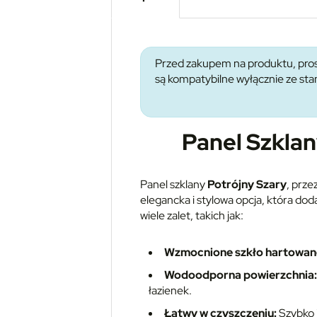
Przed zakupem na produktu, pros
są kompatybilne wyłącznie ze s
Panel Szkla
Panel szklany
Potrójny Szary
, prz
elegancka i stylowa opcja, która do
wiele zalet, takich jak:
Wzmocnione szkło hartowan
Wodoodporna powierzchnia:
łazienek.
Łatwy w czyszczeniu:
Szybko i