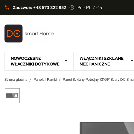
Zadzwoń: +48 573 322 852
Pn - Pt: 7 - 15
phone
NOWOCZESNE
WŁĄCZNIKI SZKLANE
WŁĄCZNIKI DOTYKOWE
MECHANICZNE
Strona główna
Panele i Ramki
Panel Szklany Potrójny 1G1G1F Szary DC Sm