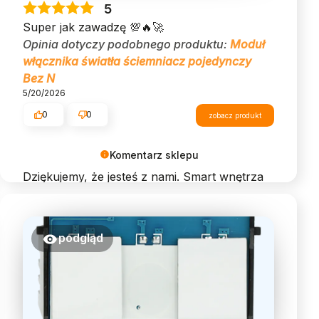
5
Super jak zawadzę 💯🔥🚀
Opinia dotyczy podobnego produktu:
Moduł
włącznika światła ściemniacz pojedynczy
Bez N
5/20/2026
0
0
zobacz produkt
Komentarz sklepu
Dziękujemy, że jesteś z nami. Smart wnętrza
to przyszłość – miło, że ją tworzymy razem!
podgląd