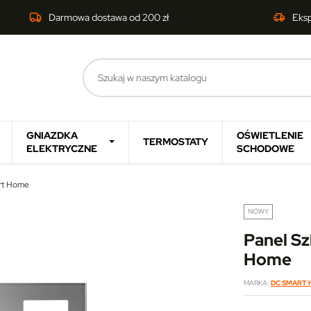
Darmowa dostawa od 200 zł
Eks
GNIAZDKA
OŚWIETLENIE
TERMOSTATY
ELEKTRYCZNE
SCHODOWE
art Home
NOWY
Panel Sz
Home
MARKA
DC SMART