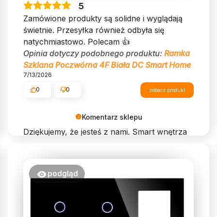
5
Zamówione produkty są solidne i wyglądają
świetnie. Przesyłka również odbyła się
natychmiastowo. Polecam 👍️
Opinia dotyczy podobnego produktu:
Ramka
Szklana Poczwórna 4F Biała DC Smart Home
7/13/2026
0
0
zobacz produkt
Komentarz sklepu
Dziękujemy, że jesteś z nami. Smart wnętrza
to przyszłość – miło, że ją tworzymy razem!
podgląd