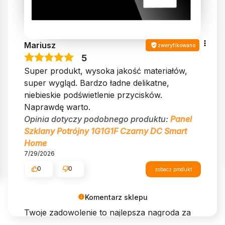
Mariusz
zweryfikowano
5
Super produkt, wysoka jakość materiałów,
super wygląd. Bardzo ładne delikatne,
niebieskie podświetlenie przycisków.
Naprawdę warto.
Opinia dotyczy podobnego produktu:
Panel
Szklany Potrójny 1G1G1F Czarny DC Smart
Home
7/29/2026
0
0
zobacz produkt
Komentarz sklepu
Twoje zadowolenie to najlepsza nagroda za
naszą pracę. Dziękujemy!