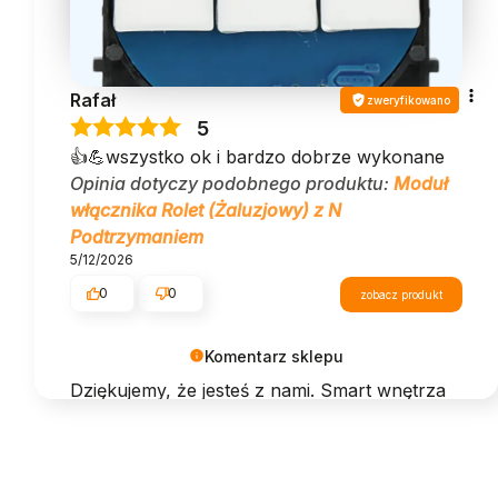
Rafał
zweryfikowano
5
👍️💪wszystko ok i bardzo dobrze wykonane
Opinia dotyczy podobnego produktu:
Moduł
włącznika Rolet (Żaluzjowy) z N
Podtrzymaniem
5/12/2026
0
0
zobacz produkt
Komentarz sklepu
Dziękujemy, że jesteś z nami. Smart wnętrza
to przyszłość – miło, że ją tworzymy razem!