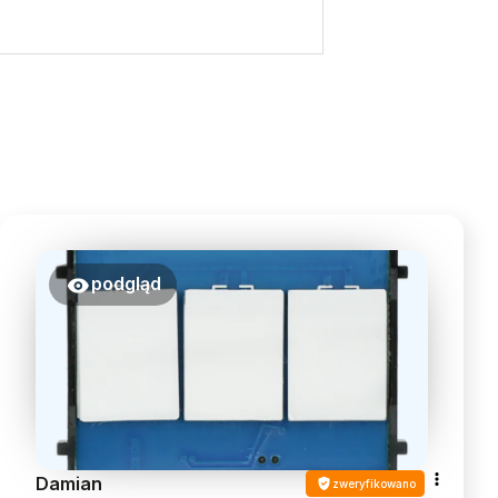
podgląd
Damian
zweryfikowano