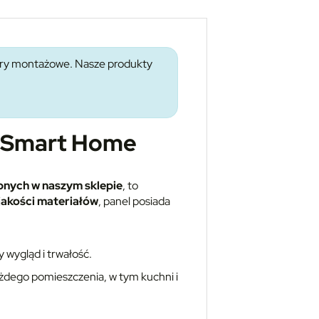
wory montażowe. Nasze produkty
C Smart Home
nych w naszym sklepie
, to
jakości materiałów
, panel posiada
 wygląd i trwałość.
każdego pomieszczenia, w tym kuchni i