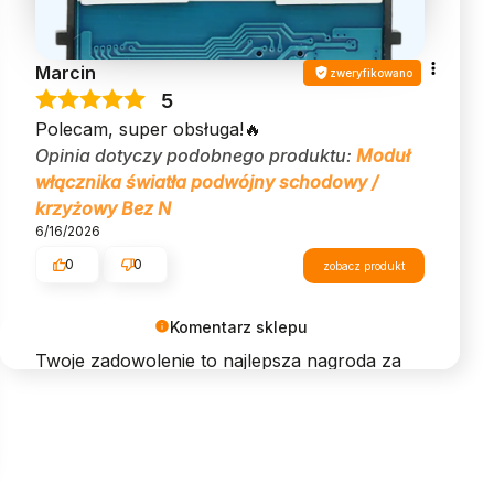
Marcin
zweryfikowano
5
Polecam, super obsługa!🔥
Opinia dotyczy podobnego produktu:
Moduł
włącznika światła podwójny schodowy /
krzyżowy Bez N
6/16/2026
0
0
zobacz produkt
Komentarz sklepu
Twoje zadowolenie to najlepsza nagroda za
naszą pracę. Dziękujemy!