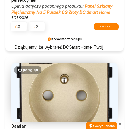
perfekcyjnie!
Opinia dotyczy podobnego produktu:
Panel Szklany
Pięciokrotny Na 5 Puszek 0G Złoty DC Smart Home
6/25/2026
0
0
zobacz produkt
Komentarz sklepu
Dziękujemy, że wybrałeś DC Smart Home. Twój
komfort to dla nas priorytet 🔌
podgląd
Damian
zweryfikowano