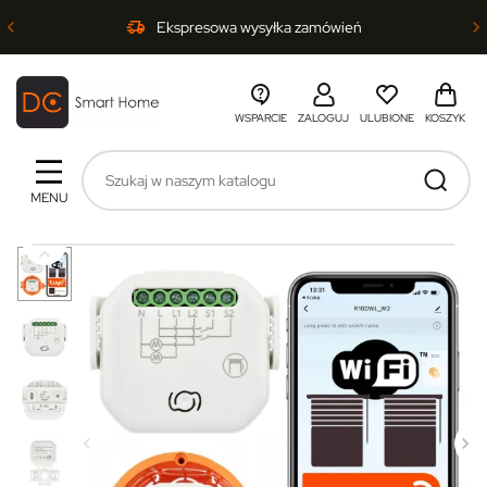
Ekspresowa wysyłka zamówień
WSPARCIE
ZALOGUJ
ULUBIONE
KOSZYK
MENU