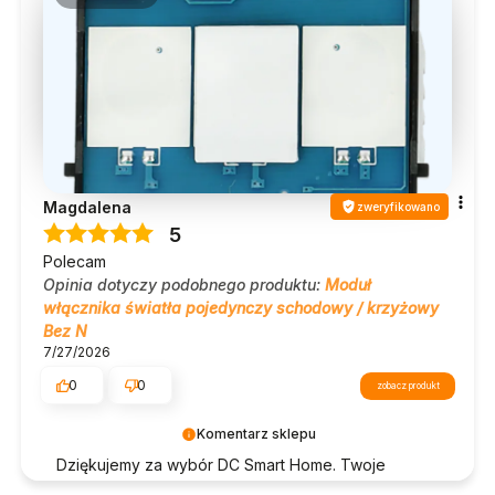
Magdalena
zweryfikowano
5
Polecam
Opinia dotyczy podobnego produktu:
Moduł
włącznika światła pojedynczy schodowy / krzyżowy
Bez N
7/27/2026
0
0
zobacz produkt
Komentarz sklepu
Dziękujemy za wybór DC Smart Home. Twoje
zadowolenie wiele dla nas znaczy!