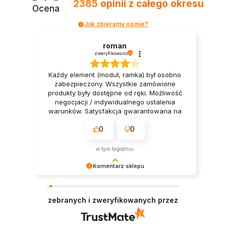
2385
opinii
z całego okresu
Ocena
Jak zbieramy opinie?
roman
zweryfikowano
Każdy element (moduł, ramka) był osobno
zabezpieczony. Wszystkie zamówione
produkty były dostępne od ręki. Możliwość
negocjacji / indywidualnego ustalenia
warunków. Satysfakcja gwarantowana na
100%.
0
0
w tym tygodniu
Komentarz sklepu
Dziękujemy, że wybierasz smart technologię w
dobrym stylu!
zebranych i zweryfikowanych przez