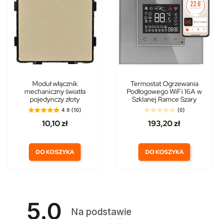
Moduł włącznik
Termostat Ogrzewania
mechaniczny światła
Podłogowego WiFi 16A w
pojedynczy złoty
Szklanej Ramce Szary
4.9 (10)
(0)
10,10 zł
193,20 zł
DO KOSZYKA
DO KOSZYKA
5.0
Na podstawie