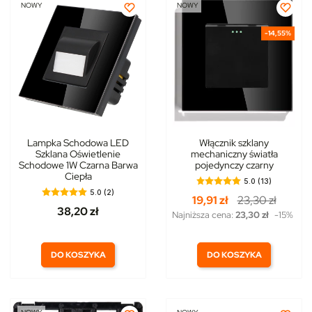
NOWY
NOWY
-14,55%
Lampka Schodowa LED
Włącznik szklany
Szklana Oświetlenie
mechaniczny światła
Schodowe 1W Czarna Barwa
pojedynczy czarny
Ciepła
5.0 (13)
5.0 (2)
19,91 zł
23,30 zł
38,20 zł
Najniższa cena:
23,30 zł
-15%
DO KOSZYKA
DO KOSZYKA