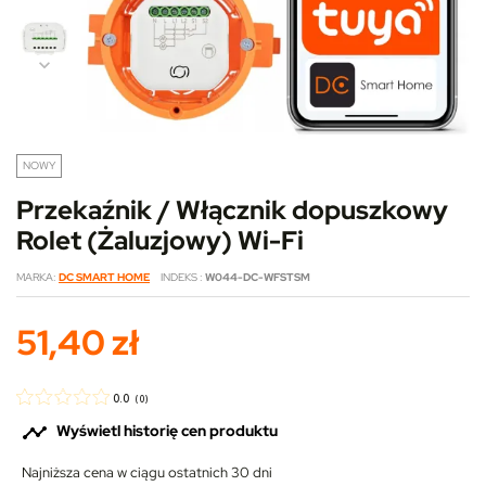
NOWY
Przekaźnik / Włącznik dopuszkowy
Rolet (Żaluzjowy) Wi-Fi
MARKA
DC SMART HOME
INDEKS
W044-DC-WFSTSM
51,40 zł
0.0
(
0
)

Wyświetl historię cen produktu
Najniższa cena w ciągu ostatnich 30 dni