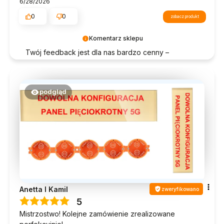
6/28/2026
0
0
zobacz produkt
Komentarz sklepu
Twój feedback jest dla nas bardzo cenny –
dziękujemy za ocenę!
podgląd
Anetta I Kamil
zweryfikowano
5
Mistrzostwo! Kolejne zamówienie zrealizowane