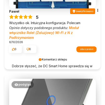
Paweł
zweryfikowano
5
Wszystko ok. Intuicyjna konfiguracja. Polecam
Opinia dotyczy podobnego produktu:
Moduł
włącznika Rolet (Żaluzjowy) Wi-Fi z N z
Podtrzymaniem
6/10/2026
0
0
zobacz produkt
Komentarz sklepu
Dobrze słyszeć, że DC Smart Home sprawdza się w
praktyce. Dziękujemy!
podgląd