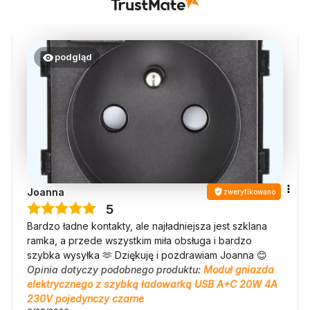
podgląd
Joanna
zweryfikowano
5
Bardzo ładne kontakty, ale najładniejsza jest szklana
ramka, a przede wszystkim miła obsługa i bardzo
szybka wysyłka 🫶 Dziękuję i pozdrawiam Joanna 😊
Opinia dotyczy podobnego produktu:
Moduł gniazda
elektrycznego z szybką ładowarką USB A+C 20W 4A
230V pojedynczy czarne