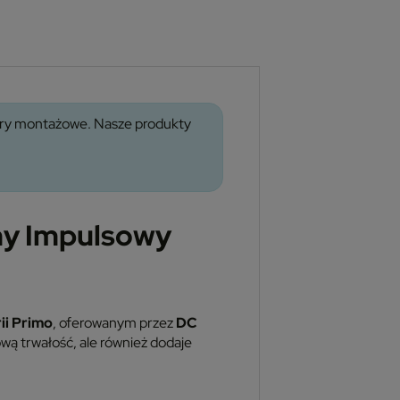
wory montażowe. Nasze produkty
ny Impulsowy
ii Primo
, oferowanym przez
DC
ową trwałość, ale również dodaje