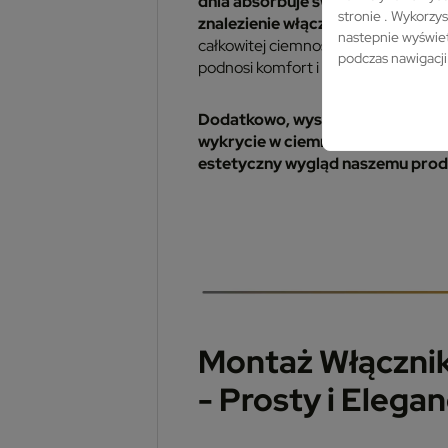
dnia absorbuje światło, a nocą del
stronie . Wykorzys
znalezienie włącznika w ciemności
nastepnie wyświet
całkowitej ciemności, bez trudu odna
podczas nawigacji
podnosi komfort i bezpieczeństwo u
Dodatkowo, wystający kształt kro
wykrycie w ciemności, ale także 
estetyczny wygląd naszemu prod
Montaż Włącznik
- Prosty i Elegan