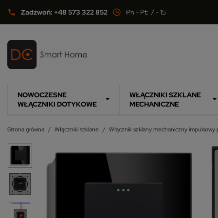
Zadzwoń: +48 573 322 852
Pn - Pt: 7 - 15
phone
NOWOCZESNE
WŁĄCZNIKI SZKLANE
WŁĄCZNIKI DOTYKOWE
MECHANICZNE
Strona główna
Włączniki szklane
Włącznik szklany mechaniczny impulsowy 