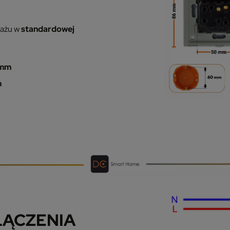
tażu w
standardowej
 mm
m
ŁĄCZENIA