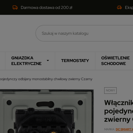
Darmowa dostawa od 200 zł
Eks
GNIAZDKA
OŚWIETLENIE
TERMOSTATY
ELEKTRYCZNE
SCHODOWE
pojedynczy odbijany monostabilny chwilowy zwierny Czarny
NOWY
Włączni
pojedyn
zwierny
MARKA
DC SMART