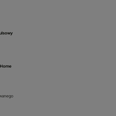
pulsowy
t Home
owanego