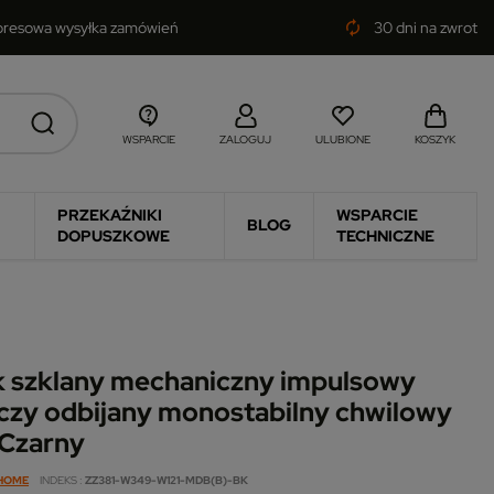
presowa wysyłka zamówień
30 dni na zwrot
autorenew
WSPARCIE
ZALOGUJ
ULUBIONE
KOSZYK
PRZEKAŹNIKI
WSPARCIE
BLOG
DOPUSZKOWE
TECHNICZNE
k szklany mechaniczny impulsowy
czy odbijany monostabilny chwilowy
 Czarny
 HOME
INDEKS
ZZ381-W349-W121-MDB(B)-BK