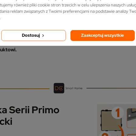
ikatnie się świeci, co ułatwia
tujemy również pliki cookie stron trzecich w celu ulepszenia naszych usług,
.
Dzięki temu, nawet w
lania reklam związanych z Twoimi preferencjami na podstawie analizy T
jdziesz włącznik, co znacząco
.
żytkowania.
Dostosuj
Zaakceptuj wszystkie
peczek nie tylko ułatwia ich
dodaje nowoczesny,
uktowi.
a Serii Primo
cki