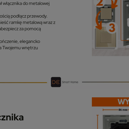
 włącznika do metalowej
ością podłącz przewody.
eść ramkę metalową wraz z
zabezpiecz za pomocą
ończenie, elegancko
da Twojemu wnętrzu
znika