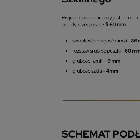
Włącznik przeznaczony jest do mon
pojedynczej puszce
fi 60 mm
szerokość i długość ramki -
86
rozstaw śrub do puszki -
60 m
grubość ramki -
9 mm
grubość szkła
- 4mm
SCHEMAT POD