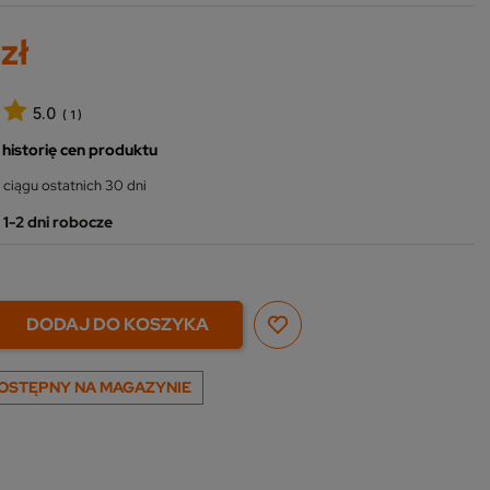
zł
5.0
(
1
)
 historię cen produktu
 ciągu ostatnich 30 dni
1-2 dni robocze
DODAJ DO KOSZYKA
OSTĘPNY NA MAGAZYNIE