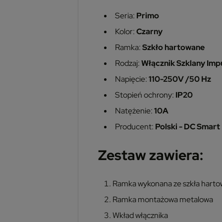
Seria:
Primo
Kolor:
Czarny
Ramka:
Szkło hartowane
Rodzaj:
Włącznik Szklany Im
Napięcie:
110-250V /50 Hz
Stopień ochrony:
IP20
Natężenie:
10A
Producent:
Polski - DC Smar
Zestaw zawiera:
Ramka wykonana ze szkła hart
Ramka montażowa metalowa
Wkład włącznika