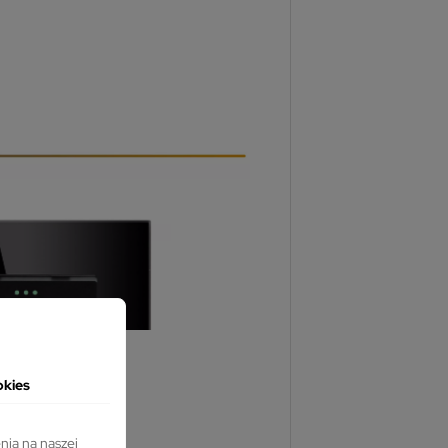
okies
nia na naszej