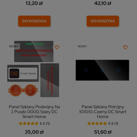
13,20 zł
42,10 zł
DO KOSZYKA
DO KOSZYKA
NOWY
NOWY
Panel Szklany Podwójny Na
Panel Szklany Potrójny
2 Puszki 0G0G Szary DC
1G1G1G Czarny DC Smart
Smart Home
Home
5.0 (1)
5.0 (1)
35,00 zł
51,60 zł