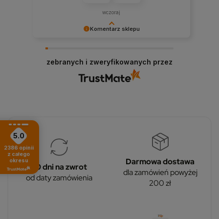
wczoraj
Komentarz sklepu
Dziękujemy za wysoką ocenę! Cieszymy się, że
nasze produkty spełniły Twoje oczekiwania ⚡️
zebranych i zweryfikowanych przez
5.0
2386
opinii
z całego
Darmowa dostawa
okresu
30 dni na zwrot
dla zamówień powyżej
od daty zamówienia
200 zł