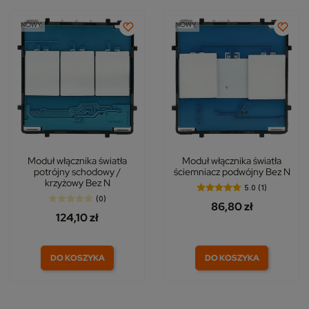
NOWY
NOWY
Moduł włącznika światła
Moduł włącznika światła
potrójny schodowy /
ściemniacz podwójny Bez N
krzyżowy Bez N
5.0 (1)
(0)
86,80 zł
124,10 zł
DO KOSZYKA
DO KOSZYKA