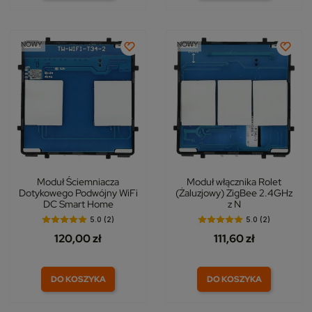
NOWY
NOWY
Moduł Ściemniacza
Moduł włącznika Rolet
Dotykowego Podwójny WiFi
(Żaluzjowy) ZigBee 2.4GHz
DC Smart Home
z N
5.0 (2)
5.0 (2)
120,00 zł
111,60 zł
DO KOSZYKA
DO KOSZYKA