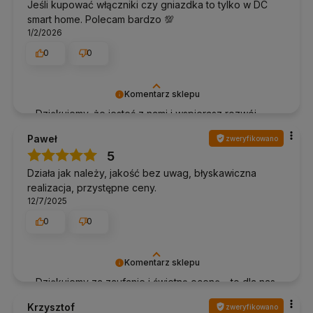
Jeśli kupować włączniki czy gniazdka to tylko w DC
smart home. Polecam bardzo 💯
1/2/2026
0
0
Komentarz sklepu
Dziękujemy, że jesteś z nami i wspierasz rozwój
polskiej marki!
Paweł
zweryfikowano
5
Działa jak należy, jakość bez uwag, błyskawiczna
realizacja, przystępne ceny.
12/7/2025
0
0
Komentarz sklepu
Dziękujemy za zaufanie i świetną ocenę – to dla nas
wiele znaczy!
Krzysztof
zweryfikowano