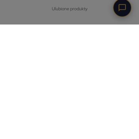
ulubione produkty
DC Smart Home Przemysław Dudek
, 86-260 Unisław, ul. Prusa
3
+48 573 322 852
sklep@dotykowewlaczniki.pl
Bezpieczne płatności zapewnia