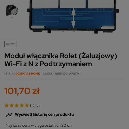
NOWY
Moduł włącznika Rolet (Żaluzjowy)
Wi-Fi z N z Podtrzymaniem
MARKA
DC SMART HOME
INDEKS
W001-DC-WFSTM
101,70 zł
5.0
(
7
)

Wyświetl historię cen produktu
Najniższa cena w ciągu ostatnich 30 dni