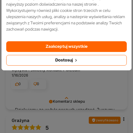
najwyższy poziom doświadczenia na naszej stronie .
2/23/2026
Wykorzystujemy również pliki cookie stron trzecich w celu
0
0
ulepszenia naszych usług, analizy a nastepnie wyświetlania reklam
związanych z Twoimi preferencjami na podstawie analizy Twoich
zachowań podczas nawigacji.
Komentarz sklepu
Twoje zadowolenie to najlepsza nagroda za naszą
pracę. Dziękujemy!
Zaakceptuj wszystkie
Grażyna
zweryfikowano
5
Dostosuj
Świetne wykonanie i łatwy montaż. Błyskawiczna
wysyłka i świetny kontakt. Polecam
1/16/2026
0
0
Komentarz sklepu
Dziękujemy za wybór naszych urządzeń. Życzymy
wielu lat bezproblemowego działania ⚡
Grażyna
zweryfikowano
5