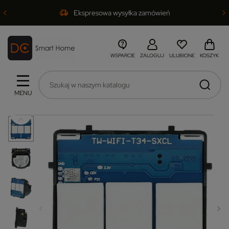
Ekspresowa wysyłka zamówień
WSPARCIE
ZALOGUJ
ULUBIONE
KOSZYK
MENU