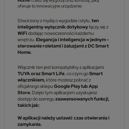
Home
i ciesz się wygodą oraz kontrolą, jaką
oferuje to innowacyjne urządzenie.
Stworzony z myślą o wygodzie i stylu,
ten
inteligentny wyłącznik dotykowy
łączy się z
WiFi
dodając nowoczesności każdemu
wnętrzu.
Elegancja i inteligencja w jednym -
sterowanie roletami i żaluzjami z DC Smart
Home.
Włącznik ten jest kompatybilny z aplikacjami
TUYA oraz Smart Life
, co czyni go
Smart
włącznikiem,
które możesz pobrać z
oficjalnego sklepu
Google Play lub App
Store.
Dzięki tym aplikacjom uzyskujesz
dostęp do szeregu
zaawansowanych funkcji,
takich jak:
W aplikacji należy ustawić czas otwierania i
zamykania.