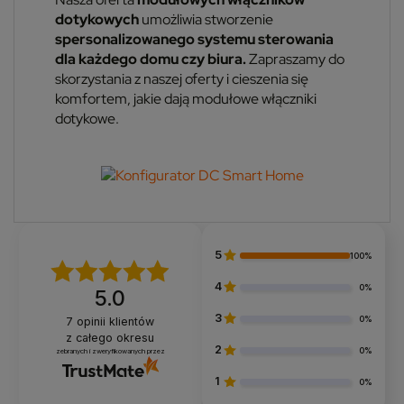
dotykowych
umożliwia stworzenie
spersonalizowanego systemu sterowania
dla każdego domu czy biura.
Zapraszamy do
skorzystania z naszej oferty i cieszenia się
komfortem, jakie dają modułowe włączniki
dotykowe.
5
100%
4
0%
5.0
3
0%
7
opinii klientów
z całego okresu
2
0%
zebranych i zweryfikowanych przez
1
0%