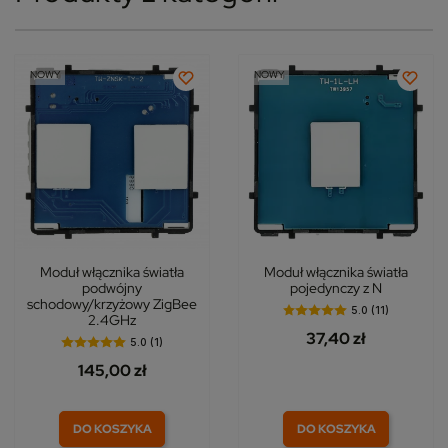
NOWY
NOWY
Moduł włącznika światła
Moduł włącznika światła
podwójny
pojedynczy z N
schodowy/krzyżowy ZigBee
5.0 (11)
2.4GHz
37,40 zł
5.0 (1)
145,00 zł
DO KOSZYKA
DO KOSZYKA