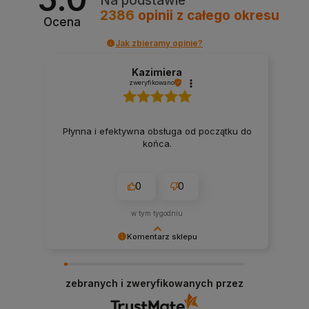
Na podstawie
2386
opinii
z całego okresu
Ocena
Jak zbieramy opinie?
Kazimiera
zweryfikowano
Płynna i efektywna obsługa od początku do
końca.
0
0
w tym tygodniu
Komentarz sklepu
Dziękujemy za wysoką ocenę! Cieszymy się, że
nasze produkty spełniły Twoje oczekiwania ⚡️
zebranych i zweryfikowanych przez