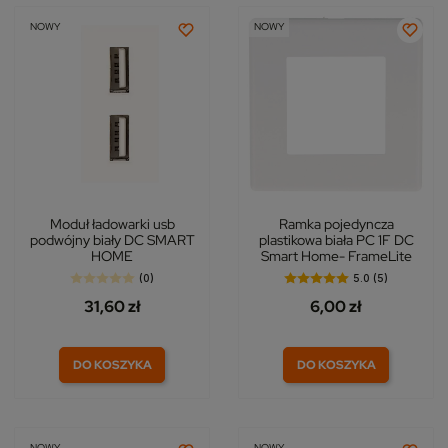
NOWY
NOWY
Moduł ładowarki usb
Ramka pojedyncza
podwójny biały DC SMART
plastikowa biała PC 1F DC
HOME
Smart Home- FrameLite
(0)
5.0 (5)
31,60 zł
6,00 zł
DO KOSZYKA
DO KOSZYKA
NOWY
NOWY