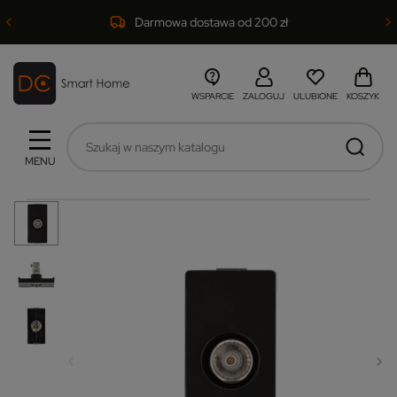
Darmowa dostawa od 200 zł
WSPARCIE
ZALOGUJ
ULUBIONE
KOSZYK
MENU