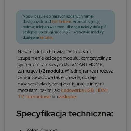
Moduł pasuje do naszych szklanych ramek
dostępnych pod
tym linkiem.
Produkt zajmuję
połowę miejsca w ramce , dlatego należy dokupić
zaślepkę lub drugi moduł 1/2 - wszystkie moduły
dostępne
są tutaj.
Nasz moduł do telewizji TV to idealne
uzupełnienie każdego modułu, kompatybilny z
systemem ramkowym DC SMART HOME,
zajmujący
1/2 modułu
. W jednej ramce możesz
zamontować dwa takie gniazda, co daje
możliwość elastycznej konfiguracji z innymi
modułami, takimi jak:
Ładowarka USB
,
HDMI
,
TV,
Internetowe
lub
zaślepkę.
Specyfikacja techniczna:
Kolor:
Czarny✨