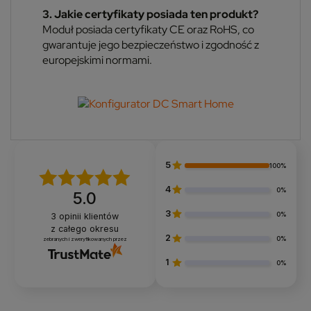
3. Jakie certyfikaty posiada ten produkt?
Moduł posiada certyfikaty CE oraz RoHS, co
gwarantuje jego bezpieczeństwo i zgodność z
europejskimi normami.
5
100%
4
0%
5.0
3
0%
3
opinii klientów
z całego okresu
2
0%
zebranych i zweryfikowanych przez
1
0%