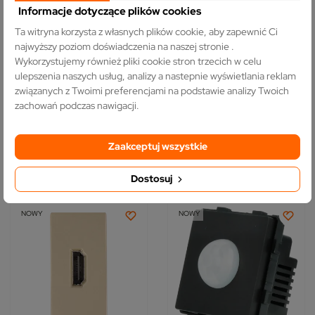
Informacje dotyczące plików cookies
Ta witryna korzysta z własnych plików cookie, aby zapewnić Ci
najwyższy poziom doświadczenia na naszej stronie .
Wykorzystujemy również pliki cookie stron trzecich w celu
Moduł ładowarki usb x2 biały
Gniazdo światłowodowe SC
ulepszenia naszych usług, analizy a nastepnie wyświetlania reklam
DC SMART HOME
simplex UPC 1/2 złote
związanych z Twoimi preferencjami na podstawie analizy Twoich
(0)
(0)
zachowań podczas nawigacji.
63,20 zł
15,01 zł
Zaakceptuj wszystkie
DO KOSZYKA
DO KOSZYKA
Dostosuj
NOWY
NOWY