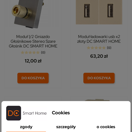
Moduł 1/2 Gniazdo
Moduł ładowarki usb x2
Głośnikowe Stereo Szare
złoty DC SMART HOME
Głośnik DC SMART HOME
(0)
(0)
63,20 zł
12,00 zł
DO KOSZYKA
DO KOSZYKA
NOWY
NOWY
Cookies
zgody
szczegóły
o cookies