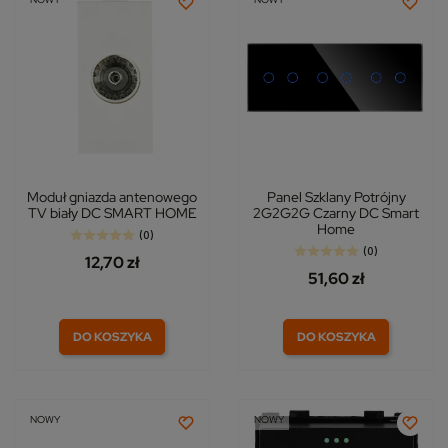
Moduł gniazda antenowego
Panel Szklany Potrójny
TV biały DC SMART HOME
2G2G2G Czarny DC Smart
Home
(0)
(0)
12,70 zł
51,60 zł
DO KOSZYKA
DO KOSZYKA
NOWY
NOWY