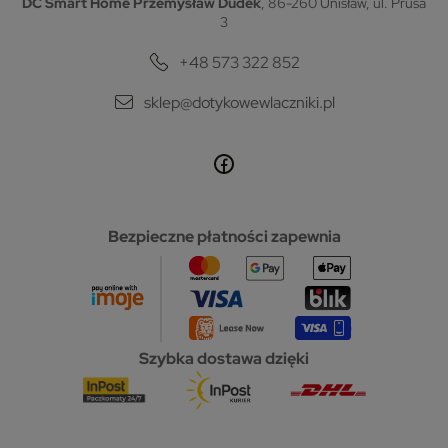
DC Smart Home Przemysław Dudek
, 86-260 Unisław, ul. Prusa
3
+48 573 322 852
sklep@dotykowewlaczniki.pl
Bezpieczne płatności zapewnia
Szybka dostawa dzięki