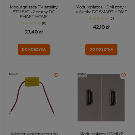
Moduł gniazda TV satelity
Moduł gniazda HDMI złoty +
STV SAT x2 czarny DC
zaślepka DC SMART HOME
SMART HOME
(0)
(0)
42,10 zł
27,40 zł
DO KOSZYKA
DO KOSZYKA
NOWY
NOWY
Adapter kondensatora do
Moduł gniazda HDMI x2