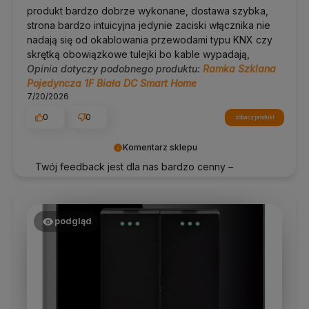
produkt bardzo dobrze wykonane, dostawa szybka,
strona bardzo intuicyjna jedynie zaciski włącznika nie
nadają się od okablowania przewodami typu KNX czy
skrętką obowiązkowe tulejki bo kable wypadają,
Opinia dotyczy podobnego produktu:
Ramka Szklana
Pojedyncza 1F Biała DC Smart Home
7/20/2026
0
0
zobacz produkt
Komentarz sklepu
Twój feedback jest dla nas bardzo cenny –
dziękujemy za ocenę!
podgląd