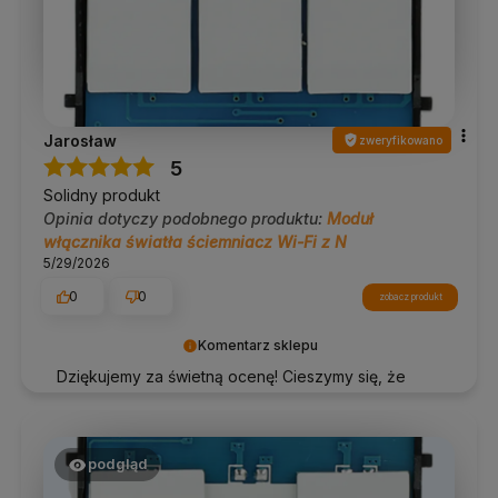
Jarosław
zweryfikowano
5
Solidny produkt
Opinia dotyczy podobnego produktu:
Moduł
włącznika światła ściemniacz Wi-Fi z N
5/29/2026
0
0
zobacz produkt
Komentarz sklepu
Dziękujemy za świetną ocenę! Cieszymy się, że
nasze rozwiązania smart sprawdzają się w Twoim
domu.
podgląd