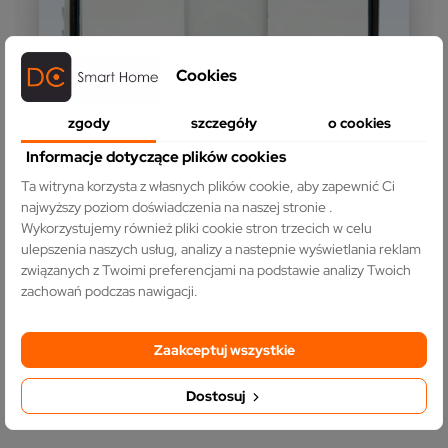
Cookies
zgody
szczegóły
o cookies
Informacje dotyczące plików cookies
Marcin
zweryfikowano
Ta witryna korzysta z własnych plików cookie, aby zapewnić Ci
5
najwyższy poziom doświadczenia na naszej stronie .
Polecam, super obsługa!🔥
Wykorzystujemy również pliki cookie stron trzecich w celu
Opinia dotyczy podobnego produktu:
Moduł
ulepszenia naszych usług, analizy a nastepnie wyświetlania reklam
włącznika światła podwójny schodowy / krzyżowy
związanych z Twoimi preferencjami na podstawie analizy Twoich
Bez N
zachowań podczas nawigacji.
6/16/2026
0
0
zobacz produkt
Zaakceptuj wszystkie
Komentarz sklepu
Dostosuj
Twoje zadowolenie to najlepsza nagroda za naszą
pracę. Dziękujemy!