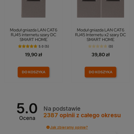
Moduł gniazda LAN CAT6
Moduł gniazda LAN CAT6
RJ45 internetu szary DC
RJ45 Internetu x2 szary DC
SMART HOME
SMART HOME
5.0 (5)
(0)
19,90 zł
39,80 zł
DO KOSZYKA
DO KOSZYKA
5.0
Na podstawie
2387
opinii
z całego okresu
Ocena
Jak zbieramy opinie?