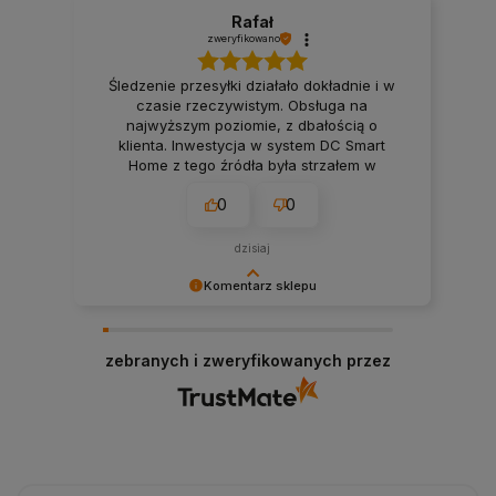
Rafał
zweryfikowano
Śledzenie przesyłki działało dokładnie i w
czasie rzeczywistym. Obsługa na
najwyższym poziomie, z dbałością o
klienta. Inwestycja w system DC Smart
Home z tego źródła była strzałem w
dziesiątkę. Jakość produktów potwierdzona
0
0
certyfikatami i normami [jeśli dotyczy].
Szklane panele były dodatkowo chronione
folią/pianką.
dzisiaj
Komentarz sklepu
Dziękujemy, że polegasz na DC Smart Home przy
tworzeniu swojej przestrzeni.
zebranych i zweryfikowanych przez