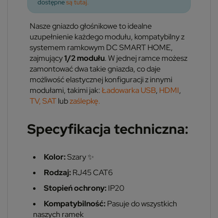
dostępne
są tutaj.
Nasze gniazdo głośnikowe to idealne
uzupełnienie każdego modułu, kompatybilny z
systemem ramkowym DC SMART HOME,
zajmujący
1/2 modułu
. W jednej ramce możesz
zamontować dwa takie gniazda, co daje
możliwość elastycznej konfiguracji z innymi
modułami, takimi jak:
Ładowarka USB
,
HDMI
,
TV,
SAT
lub
zaślepkę.
Specyfikacja techniczna:
Kolor:
Szary ✨
Rodzaj:
RJ45 CAT6
Stopień ochrony:
IP20
Kompatybilność:
Pasuje do wszystkich
naszych ramek