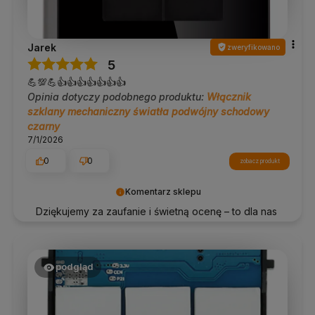
Jarek
zweryfikowano
5
💪💯💪👍️👍️👍️👍️👍️👍️👍️
Opinia dotyczy podobnego produktu:
Włącznik
szklany mechaniczny światła podwójny schodowy
czarny
7/1/2026
0
0
zobacz produkt
Komentarz sklepu
Dziękujemy za zaufanie i świetną ocenę – to dla nas
wiele znaczy!
podgląd