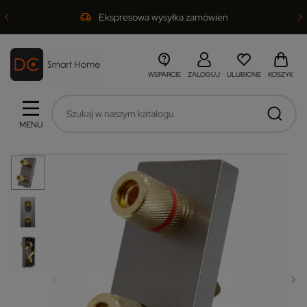
Ekspresowa wysyłka zamówień
WSPARCIE
ZALOGUJ
ULUBIONE
KOSZYK
MENU