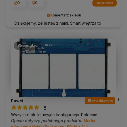
0
0
zobacz produkt
Komentarz sklepu
Dziękujemy, że jesteś z nami. Smart wnętrza to
przyszłość – miło, że ją tworzymy razem!
podgląd
Paweł
zweryfikowano
5
Wszystko ok. Intuicyjna konfiguracja. Polecam
Opinia dotyczy podobnego produktu:
Moduł
włącznika Rolet (Żaluzjowy) Wi-Fi z N z