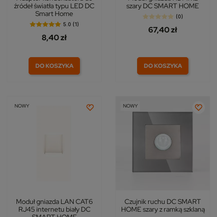
źródeł światła typu LED DC
szary DC SMART HOME
Smart Home
(0)
5.0 (1)
67,40 zł
8,40 zł
DO KOSZYKA
DO KOSZYKA
NOWY
NOWY
Moduł gniazda LAN CAT6
Czujnik ruchu DC SMART
RJ45 internetu biały DC
HOME szary z ramką szklaną