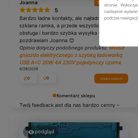
Joanna
zweryfikowano
stronie . Wykorzys
5
nastepnie wyświet
podczas nawigacji
Bardzo ładne kontakty, ale najładniejsza jest
szklana ramka, a przede wszystkim miła
obsługa i bardzo szybka wysyłka 🫶 Dziękuję i
pozdrawiam Joanna 😊
Opinia dotyczy podobnego produktu:
Moduł
gniazda elektrycznego z szybką ładowarką
USB A+C 20W 4A 230V pojedynczy czarne
6/28/2026
0
0
zobacz produkt
Komentarz sklepu
Twój feedback jest dla nas bardzo cenny –
dziękujemy za ocenę!
podgląd