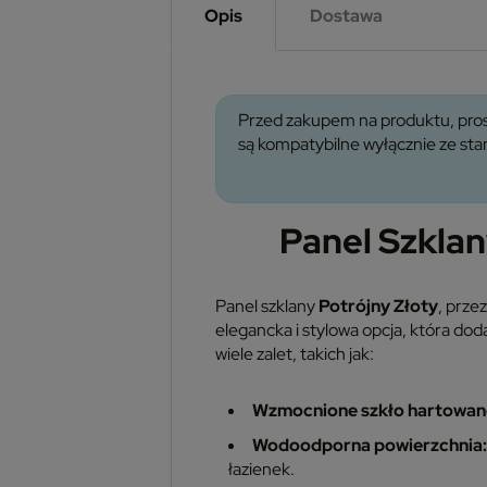
Opis
Dostawa
Przed zakupem na produktu, pros
są kompatybilne wyłącznie ze s
Panel Szkla
Panel szklany
Potrójny Złoty
, prze
elegancka i stylowa opcja, która do
wiele zalet, takich jak:
Wzmocnione szkło hartowan
Wodoodporna powierzchnia:
łazienek.