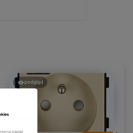
podgląd
okies
nia na naszej