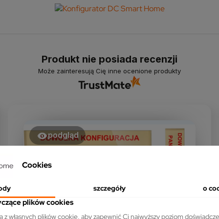
Produkt nie posiada recenzji
Może zainteresują Cię inne ocenione produkty
podgląd
Cookies
ody
szczegóły
o co
yczące plików cookies
ta z własnych plików cookie, aby zapewnić Ci najwyższy poziom doświadcze