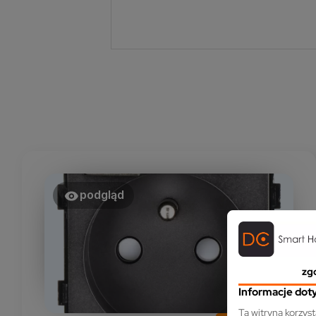
podgląd
zg
Informacje dot
Ta witryna korzys