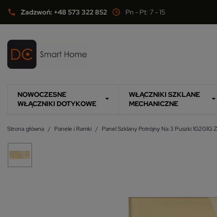
Zadzwoń: +48 573 322 852
Pn - Pt: 7 - 15
phone
NOWOCZESNE
WŁĄCZNIKI SZKLANE
WŁĄCZNIKI DOTYKOWE
MECHANICZNE
Strona główna
Panele i Ramki
Panel Szklany Potrójny Na 3 Puszki 1G2G1G