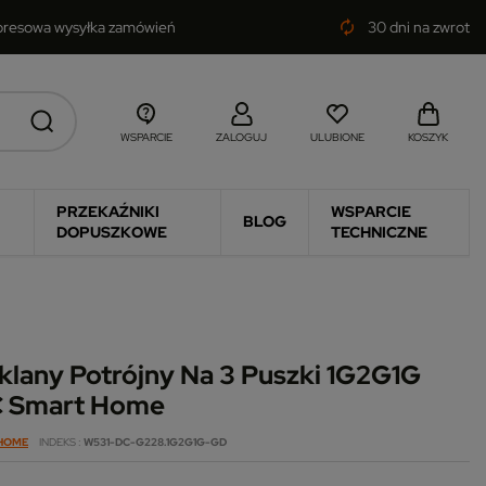
presowa wysyłka zamówień
30 dni na zwrot
autorenew
WSPARCIE
ZALOGUJ
ULUBIONE
KOSZYK
PRZEKAŹNIKI
WSPARCIE
BLOG
DOPUSZKOWE
TECHNICZNE
klany Potrójny Na 3 Puszki 1G2G1G
C Smart Home
 HOME
INDEKS
W531-DC-G228.1G2G1G-GD