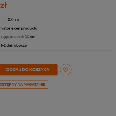
zł
0.0
(
0
)
 historię cen produktu
 ciągu ostatnich 30 dni
1-2 dni robocze
DODAJ DO KOSZYKA
OSTĘPNY NA MAGAZYNIE