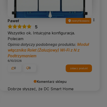
Paweł
zweryfikowano
5
Wszystko ok. Intuicyjna konfiguracja.
Polecam
Opinia dotyczy podobnego produktu:
Moduł
włącznika Rolet (Żaluzjowy) Wi-Fi z N z
Podtrzymaniem
6/10/2026
0
0
zobacz produkt
Komentarz sklepu
Dobrze słyszeć, że DC Smart Home
sprawdza się w praktyce. Dziękujemy!