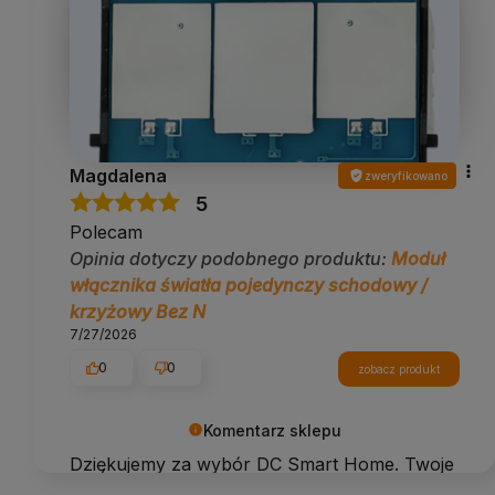
Magdalena
zweryfikowano
5
Polecam
Opinia dotyczy podobnego produktu:
Moduł
włącznika światła pojedynczy schodowy /
krzyżowy Bez N
7/27/2026
0
0
zobacz produkt
Komentarz sklepu
Dziękujemy za wybór DC Smart Home. Twoje
zadowolenie wiele dla nas znaczy!