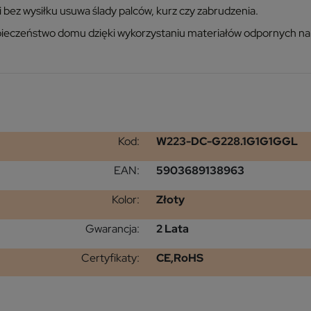
 bez wysiłku usuwa ślady palców, kurz czy zabrudzenia.
ieczeństwo domu dzięki wykorzystaniu materiałów odpornych na
Kod:
W223-DC-G228.1G1G1GGL
EAN:
5903689138963
Kolor:
Złoty
Gwarancja:
2 Lata
Certyfikaty:
CE,RoHS