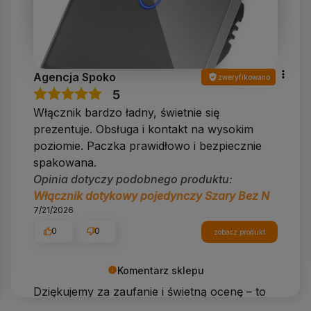
Agencja Spoko
zweryfikowano
5
Włącznik bardzo ładny, świetnie się
prezentuje. Obsługa i kontakt na wysokim
poziomie. Paczka prawidłowo i bezpiecznie
spakowana.
Opinia dotyczy podobnego produktu:
Włącznik dotykowy pojedynczy Szary Bez N
7/21/2026
0
0
zobacz produkt
Komentarz sklepu
Dziękujemy za zaufanie i świetną ocenę – to
dla nas wiele znaczy!