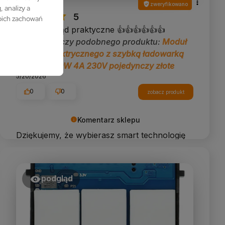
Damian
zweryfikowano
 analizy a
5
woich zachowań
Super wygląd praktyczne 👍👍👍👍👍👍
Opinia dotyczy podobnego produktu:
Moduł
gniazda elektrycznego z szybką ładowarką
USB A+C 20W 4A 230V pojedynczy złote
5/20/2026
0
0
zobacz produkt
Komentarz sklepu
Dziękujemy, że wybierasz smart technologię
w dobrym stylu!
podgląd