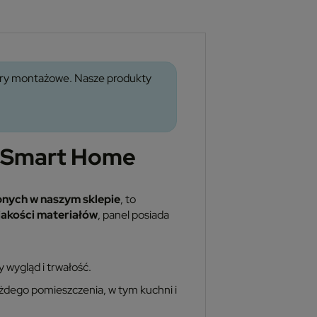
wory montażowe. Nasze produkty
C Smart Home
nych w naszym sklepie
, to
jakości materiałów
, panel posiada
 wygląd i trwałość.
każdego pomieszczenia, w tym kuchni i