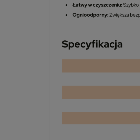
Łatwy w czyszczeniu:
Szybko i
Ognioodporny:
Zwiększa bezp
Specyfikacja