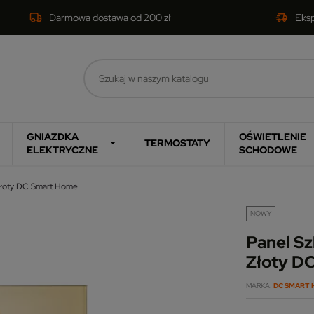
Darmowa dostawa od 200 zł
Eks
GNIAZDKA
OŚWIETLENIE
TERMOSTATY
ELEKTRYCZNE
SCHODOWE
 Złoty DC Smart Home
NOWY
Panel Sz
Złoty D
MARKA
DC SMART