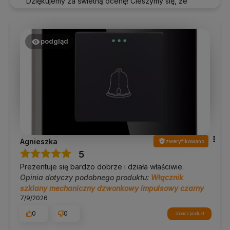
Dziękujemy za świetną ocenę! Cieszymy się, że
nasze rozwiązania smart sprawdzają się w Twoim
domu.
podgląd
Agnieszka
zweryfikowano
5
Prezentuje się bardzo dobrze i działa właściwie.
Opinia dotyczy podobnego produktu:
Włącznik
szklany mechaniczny dzwonkowy impulsowy czarny
7/9/2026
0
0
zobacz produkt