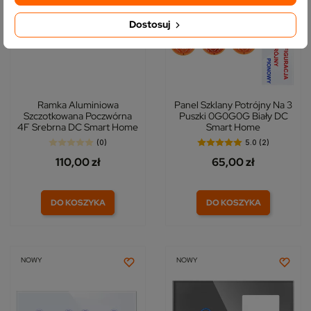
Dostosuj
Ramka Aluminiowa
Panel Szklany Potrójny Na 3
Szczotkowana Poczwórna
Puszki 0G0G0G Biały DC
4F Srebrna DC Smart Home
Smart Home
(0)
5.0 (2)
110,00 zł
65,00 zł
DO KOSZYKA
DO KOSZYKA
NOWY
NOWY