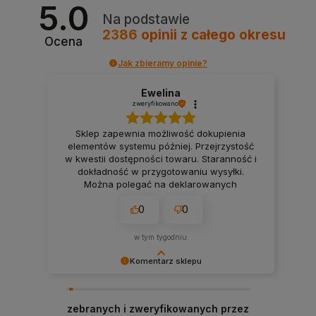
5.0
Na podstawie
2386
opinii
z całego okresu
Ocena
Jak zbieramy opinie?
Ewelina
zweryfikowano
Sklep zapewnia możliwość dokupienia
elementów systemu później. Przejrzystość
w kwestii dostępności towaru. Staranność i
dokładność w przygotowaniu wysyłki.
Można polegać na deklarowanych
terminach wysyłki. Firma, na której można
0
0
polegać przy realizacji projektu smart
home. 👍️
w tym tygodniu
Komentarz sklepu
Bardzo dziękujemy! Opinie takie jak Twoja są dla
nas nieocenione.
zebranych i zweryfikowanych przez