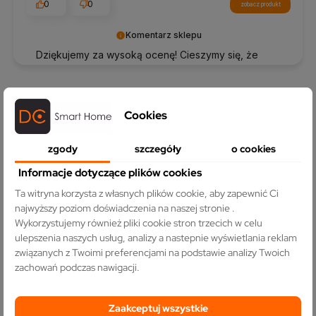
0
0
zobacz produkt
Komentarz sklepu
Dziękujemy za wysoką ocenę! Cieszymy się, że
nasze produkty spełniły Twoje oczekiwania ⚡️
Cookies
zgody
szczegóły
o cookies
Informacje dotyczące plików cookies
Ta witryna korzysta z własnych plików cookie, aby zapewnić Ci
najwyższy poziom doświadczenia na naszej stronie .
Produkty z kategorii
Wykorzystujemy również pliki cookie stron trzecich w celu
ulepszenia naszych usług, analizy a nastepnie wyświetlania reklam
związanych z Twoimi preferencjami na podstawie analizy Twoich
zachowań podczas nawigacji.
NOWY
NOWY
Zaakceptuj wszystkie