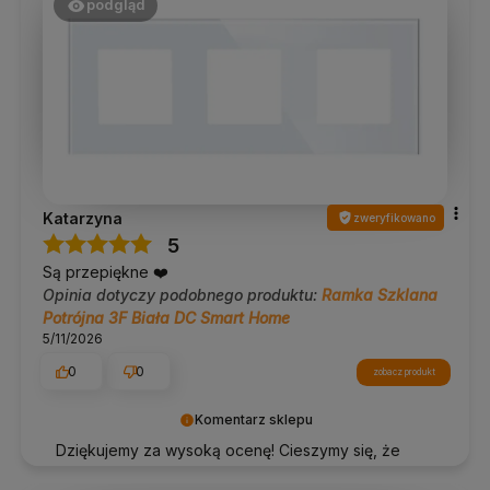
podgląd
Katarzyna
zweryfikowano
5
Są przepiękne ❤️
Opinia dotyczy podobnego produktu:
Ramka Szklana
Potrójna 3F Biała DC Smart Home
5/11/2026
0
0
zobacz produkt
Komentarz sklepu
Dziękujemy za wysoką ocenę! Cieszymy się, że
nasze produkty spełniły Twoje oczekiwania ⚡️