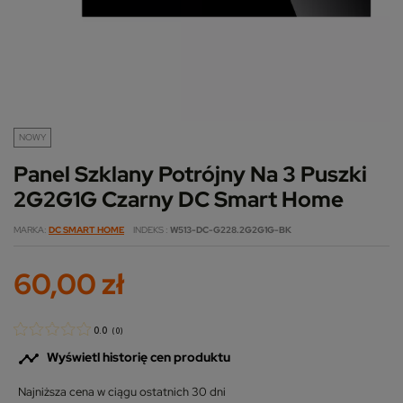
NOWY
Panel Szklany Potrójny Na 3 Puszki
2G2G1G Czarny DC Smart Home
MARKA
DC SMART HOME
INDEKS
W513-DC-G228.2G2G1G-BK
60,00 zł
0.0
(
0
)

Wyświetl historię cen produktu
Najniższa cena w ciągu ostatnich 30 dni