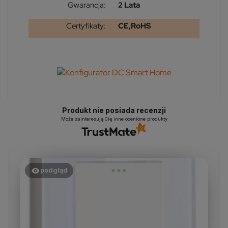
Gwarancja:
2 Lata
Certyfikaty:
CE,RoHS
Produkt nie posiada recenzji
Może zainteresują Cię inne ocenione produkty
podgląd