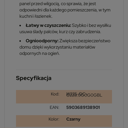
panel przed wilgocią, co sprawia, że jest
odpowiedni dla każdego pomieszczenia, w tym
kuchni i łazienek.
Łatwy w czyszczeniu:
Szybko i bez wysiłku
usuwa ślady palców, kurz czy zabrudzenia.
Ognioodporny:
Zwiększa bezpieczeństwo
domu dzięki wykorzystaniu materiałów
odpornych na ogień.
Specyfikacja
Kod:
W225-DC-
G228.0G0G0GBL
EAN:
5903689138901
Kolor:
Czarny