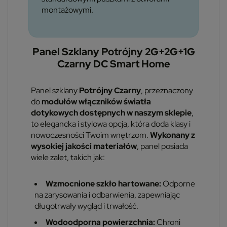
montażowymi.
Panel Szklany Potrójny 2G+2G+1G
Czarny DC Smart Home
Panel szklany
Potrójny Czarny
, przeznaczony
do
modułów włączników światła
dotykowych dostępnych w naszym sklepie
,
to elegancka i stylowa opcja, która doda klasy i
nowoczesności Twoim wnętrzom.
Wykonany z
wysokiej jakości materiałów
, panel posiada
wiele zalet, takich jak:
Wzmocnione szkło hartowane:
Odporne
na zarysowania i odbarwienia, zapewniając
długotrwały wygląd i trwałość.
Wodoodporna powierzchnia:
Chroni