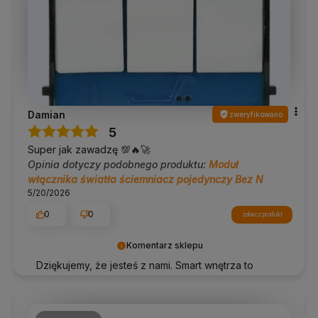
Damian
zweryfikowano
5
Super jak zawadzę 💯🔥🚀
Opinia dotyczy podobnego produktu:
Moduł
włącznika światła ściemniacz pojedynczy Bez N
5/20/2026
0
0
zobacz produkt
Komentarz sklepu
Dziękujemy, że jesteś z nami. Smart wnętrza to
przyszłość – miło, że ją tworzymy razem!