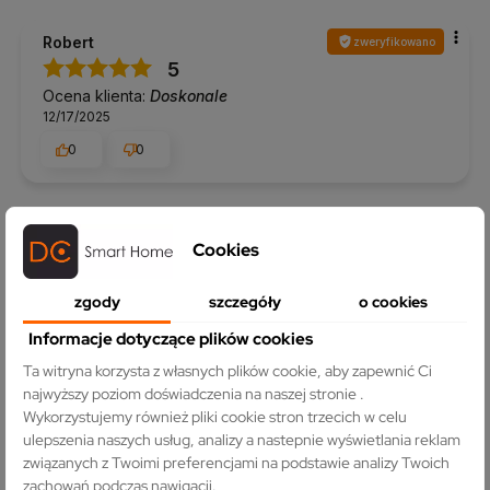
Robert
zweryfikowano
5
Ocena klienta:
Doskonale
12/17/2025
0
0
Iwona
zweryfikowano
5
Cookies
Ocena klienta:
Doskonale
11/5/2025
zgody
szczegóły
o cookies
0
0
Informacje dotyczące plików cookies
Ta witryna korzysta z własnych plików cookie, aby zapewnić Ci
najwyższy poziom doświadczenia na naszej stronie .
Łukasz
zweryfikowano
Wykorzystujemy również pliki cookie stron trzecich w celu
5
ulepszenia naszych usług, analizy a nastepnie wyświetlania reklam
Ocena klienta:
Doskonale
związanych z Twoimi preferencjami na podstawie analizy Twoich
9/8/2025
zachowań podczas nawigacji.