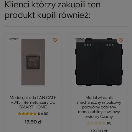
Klienci którzy zakupili ten
produkt kupili również:
NOWY
NOWY
Moduł gniazda LAN CAT6
Moduł włącznik
RJ45 internetu szary DC
mechaniczny impulsowy
SMART HOME
podwójny odbijany
monostabilny chwilowy
5.0 (5)
zwierny Czarny
19,90 zł
(0)
12,00 zł