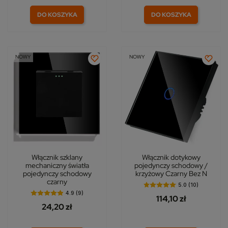
DO KOSZYKA
DO KOSZYKA
NOWY
NOWY
Włącznik szklany
Włącznik dotykowy
mechaniczny światła
pojedynczy schodowy /
pojedynczy schodowy
krzyżowy Czarny Bez N
czarny
5.0 (10)
4.9 (9)
114,10 zł
24,20 zł