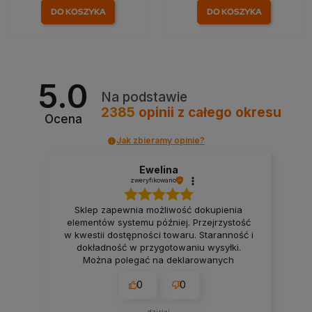
DO KOSZYKA
DO KOSZYKA
5.0
Na podstawie
2385
opinii
z całego okresu
Ocena
Jak zbieramy opinie?
Ewelina
zweryfikowano
Sklep zapewnia możliwość dokupienia
elementów systemu później. Przejrzystość
w kwestii dostępności towaru. Staranność i
dokładność w przygotowaniu wysyłki.
Można polegać na deklarowanych
terminach wysyłki. Firma, na której można
0
0
polegać przy realizacji projektu smart
home. 👍️