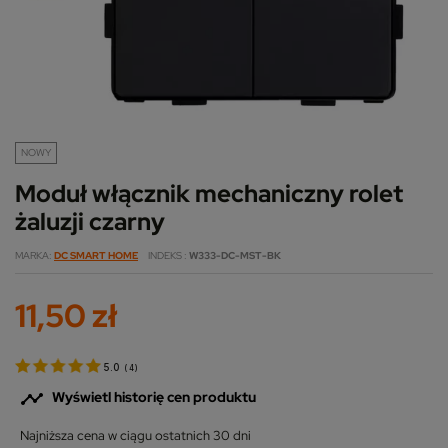
NOWY
Moduł włącznik mechaniczny rolet
żaluzji czarny
MARKA
DC SMART HOME
INDEKS
W333-DC-MST-BK
11,50 zł
5.0
(
4
)

Wyświetl historię cen produktu
Najniższa cena w ciągu ostatnich 30 dni