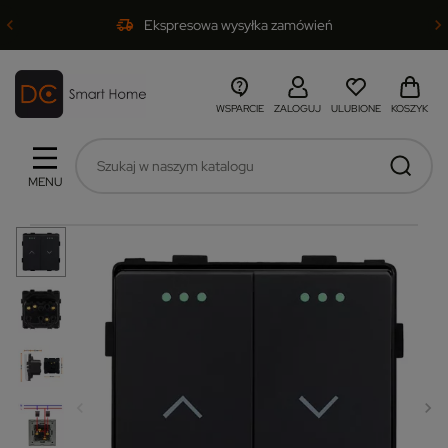
Ekspresowa wysyłka zamówień
WSPARCIE
ZALOGUJ
ULUBIONE
KOSZYK
MENU