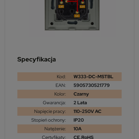
Specyfikacja
Kod:
W333-DC-MSTBL
EAN:
5905730521779
Kolor:
Czarny
Gwarancja:
2 Lata
Napięcie pracy:
110-250V AC
Stopień ochrony:
IP20
Natężenie:
10A
Certyfikaty:
CE,RoHS