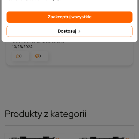
0
0
Zaakceptuj wszystkie
Zweryfikowany klient
Opinia zewnętrzna
Dostosuj
5
Ocena klienta:
Doskonale
10/28/2024
0
0
Produkty z kategorii