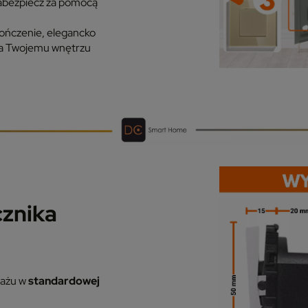
zabezpiecz za pomocą
ończenie, elegancko
da Twojemu wnętrzu
znika
tażu w
standardowej