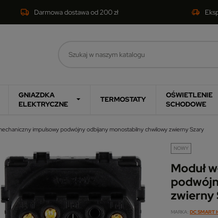
Darmowa dostawa od 200 zł
Eks
GNIAZDKA
OŚWIETLENIE
TERMOSTATY
ELEKTRYCZNE
SCHODOWE
mechaniczny impulsowy podwójny odbijany monostabilny chwilowy zwierny Szary
NOWY
Moduł w
podwójn
zwierny
MARKA
DC SMART