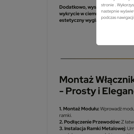
stronie . Wykorzys
Dodatkowo, wystający kształt kro
nastepnie wyświet
wykrycie w ciemności, ale także 
podczas nawigacji
estetyczny wygląd naszemu prod
Montaż Włącznik
- Prosty i Elegan
1. Montaż Modułu:
Wprowadź moduł
ramki.
2. Podłączenie Przewodów:
Z łatw
3. Instalacja Ramki Metalowej:
Umi