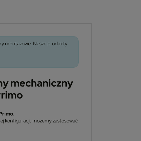
wory montażowe. Nasze produkty
ny mechaniczny
Primo
 Primo.
wej konfiguracji, możemy zastosować