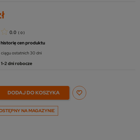
zł
0.0
(
0
)
 historię cen produktu
 ciągu ostatnich 30 dni
1-2 dni robocze
DODAJ DO KOSZYKA
OSTĘPNY NA MAGAZYNIE