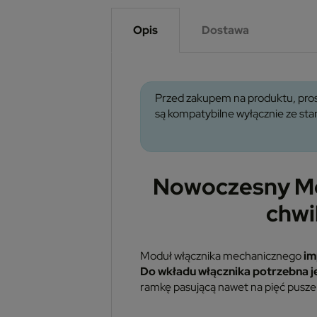
Opis
Dostawa
Przed zakupem na produktu, pros
są kompatybilne wyłącznie ze s
Nowoczesny Mo
chwi
Moduł włącznika mechanicznego
im
Do wkładu włącznika potrzebna j
ramkę pasującą nawet na pięć puszek