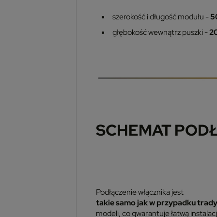
szerokość i długość modułu -
5
głębokość wewnątrz puszki -
2
SCHEMAT POD
Podłączenie włącznika jest
takie samo jak w przypadku trad
modeli, co gwarantuje łatwą instalac