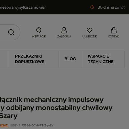
presowa wysyłka zamówień
30 dni na zwrot
autorenew
WSPARCIE
ZALOGUJ
ULUBIONE
KOSZYK
PRZEKAŹNIKI
WSPARCIE
BLOG
DOPUSZKOWE
TECHNICZNE
łącznik mechaniczny impulsowy
y odbijany monostabilny chwilowy
 Szary
 HOME
INDEKS
W354-DC-MST(B)-GY