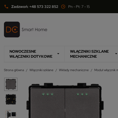
Zadzwoń: +48 573 322 852
Pn - Pt: 7 - 15
phone
NOWOCZESNE
WŁĄCZNIKI SZKLANE
WŁĄCZNIKI DOTYKOWE
MECHANICZNE
Strona główna
Włączniki szklane
Wkłady mechaniczne
Moduł włącznik 