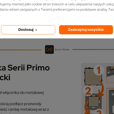
tujemy również pliki cookie stron trzecich w celu ulepszenia naszych usług,
peczek nie tylko ułatwia ich
lania reklam związanych z Twoimi preferencjami na podstawie analizy T
dodaje nowoczesny,
.
uktowi.
Dostosuj
Zaakceptuj wszystkie
a Serii Primo
cki
 włącznika do metalowej
ością podłącz przewody.
eść ramkę metalową wraz z