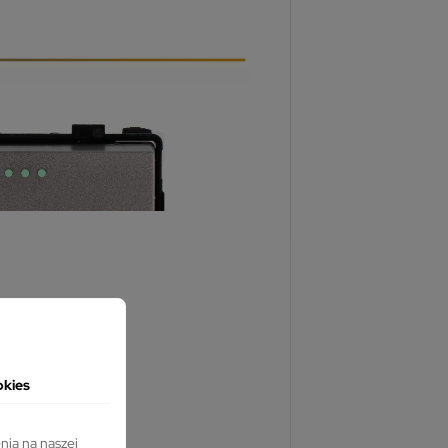
okies
nia na naszej