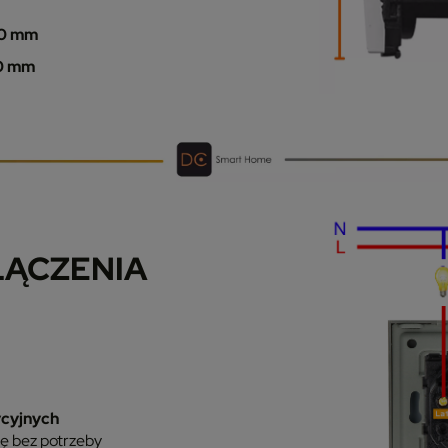
0 mm
0 mm
ŁĄCZENIA
ycyjnych
ję bez potrzeby