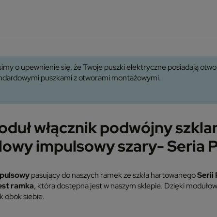
imy o upewnienie się, że Twoje puszki elektryczne posiadają ot
tandardowymi puszkami z otworami montażowymi.
duł włącznik podwójny szkla
lowy impulsowy szary- Seria 
pulsowy
pasujący do naszych ramek ze szkła hartowanego
Serii
est ramka
, która dostępna jest w naszym sklepie. Dzięki moduło
 obok siebie.